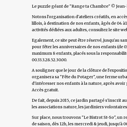
Le puzzle géant de "Range ta Chambre" © Jean-F
Notons l'organisation d'ateliers créatifs, en accès
lillois, à destination de nos enfants, âgés de 04
activités dédiées aux adultes, consultez le site we
Egalement, ce site peut être réservé, jusqu'au s
pour fêter les anniversaires de nos enfants (de 0
maximum 8 enfants, placés sous la responsabilit
00.33.3.28.52.30.00.
A souligner que le jour de la clôture de l'exposi
organisera sa "Fête du Potager", une ferme urbain
d'intéresser nos enfants à la nature, après avoir
Accès gratuit.
De fait, depuis 2015, ce jardin partagé s’inscrit au
les associations nature, les jardiniers volontaires
Sur place, nous trouvons "Le Bistrot St-So", un r
de saison, dès 12h, les mercredi & jeudi, jusqu'à 0