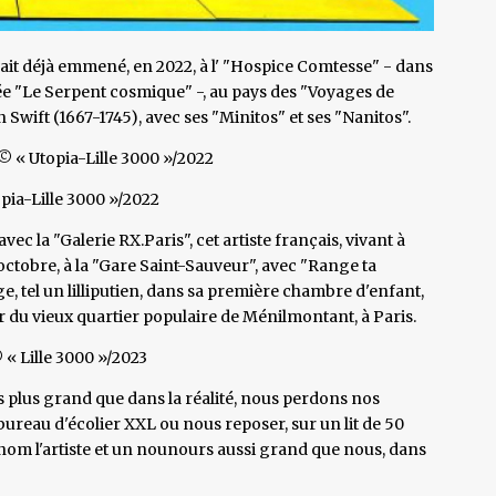
it déjà emmené, en 2022, à l' "Hospice Comtesse" - dans
ulée "Le Serpent cosmique" -, au pays des "Voyages de
n Swift (1667-1745), avec ses "Minitos" et ses "Nanitos".
© « Utopia-Lille 3000 »/2022
pia-Lille 3000 »/2022
vec la "Galerie RX.Paris", cet artiste français, vivant à
ctobre, à la "Gare Saint-Sauveur", avec "Range ta
, tel un lilliputien, dans sa première chambre d'enfant,
ur du vieux quartier populaire de Ménilmontant, à Paris.
« Lille 3000 »/2023
ois plus grand que dans la réalité, nous perdons nos
bureau d'écolier XXL ou nous reposer, sur un lit de 50
rénom l'artiste et un nounours aussi grand que nous, dans