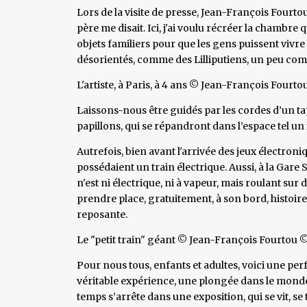
Lors de la visite de presse, Jean-François Fourto
père me disait. Ici, j'ai voulu récréer la chambre q
objets familiers pour que les gens puissent vivre
désorientés, comme des Lilliputiens, un peu com
L'artiste, à Paris, à 4 ans © Jean-François Fourto
Laissons-nous être guidés par les cordes d’un ta
papillons, qui se répandront dans l’espace tel un fi
Autrefois, bien avant l'arrivée des jeux électr
possédaient un train électrique. Aussi, à la Gare 
n'est ni électrique, ni à vapeur, mais roulant sur
prendre place, gratuitement, à son bord, histoire 
reposante.
Le "petit train" géant © Jean-François Fourtou ©
Pour nous tous, enfants et adultes, voici une p
véritable expérience, une plongée dans le monde de
temps s’arrête dans une exposition, qui se vit, se 