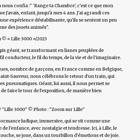
u nous confia :" 'Range ta Chambre', c'est ce que mon
ue j'avais, enfant, jusqu'à mes 4 ans. J'ai agrandi ces
 une expérience déstabilisante, qu'ils se sentent un peu
me des jouets animés".
u © « Lille 3000 »/2023
pis géant, se transformant en lianes peuplées de
l conducteur, le fil du temps, de la vie et de l’imaginaire.
oniques, nombre de garçons, en France comme en Belgique,
Saint-Sauveur, nous célébrons le retour d'un train, qui
 des pneumatiques. Géant, lui aussi, il nous permet se
de faire le tour de l'exposition, de manière bien
 "Lille 3000" © Photo : "Zoom sur Lille"
erformance ludique, immersive, qui se vit comme une
 l’enfance, avec nostalgie et tendresse. Ici, à Lille, le
touche, se joue, dans un tourbillon d’émotions et de joie.