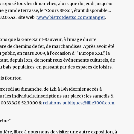
roposé tous les dimanches, alors que du jeudi jusqu'au
 grande terrasse, le "Cours St-So", étant disponible ...
32.05.42. Site web :
www.bistrotdestso.com/manger
.
ons que la Gare Saint-Sauveur, à l'image du site
 gare de chemins de fer, de marchandises. Après avoir été
t au public, en mars 2009, à l’occasion d’ "Europe XXL", la
itant, depuis lors, de nombreux événements culturels, de
ou bals populaires, en passant par des espaces de loisirs.
ois Fourtou
rcredi au dimanche, de 12h à 19h (dernier accès à
ur les individuels, inscriptions sur place) : les samedis &
00.33.3/28 52.30.00 &
relations.publiques@lille3000.com
.
scine"
ière, libre à nous nous de visiter une autre exposition, à