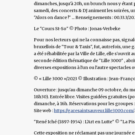
dimanches, jusqu'à 20h, un brunch nous y étant p
samedi, des concerts & DJ animent les soirées, une
"Alors on dance !" ... Renseignements : 00.33.3/20.
Le "Cours St-So" © Photo : Jonas-Verbeke
Pour nos lecteurs qui ne la connaisse pas, signal
bruxellois de "Tour & Taxis", fut, autrefois, une
a été réhabilitée par la Ville de Lille, elle s'ouvri
seconde édition thématique de "Lille 3000" , abr
diverses expositions à l'un ou l'autre spectacles 
© « Lille 3000 »/2023 © Illustration : Jean-Franç
Ouverture : jusqu'au dimanche 09 octobre, du me
18h30). Entrée libre. Visites guidées gratuites (po
dimanche, à 16h. Réservations pour les groupes : 
Site web :
https://garesaintsauveur.lille3000.com/
.
"René Iché (1897-1954) : L’Art en Lutte" © "La Pi
Cette exposition ne réclamant pas une journée ent