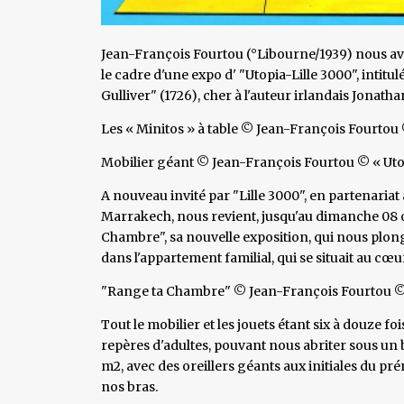
Jean-François Fourtou (°Libourne/1939) nous ava
le cadre d'une expo d' "Utopia-Lille 3000", intit
Gulliver" (1726), cher à l'auteur irlandais Jonatha
Les « Minitos » à table © Jean-François Fourtou 
Mobilier géant © Jean-François Fourtou © « Uto
A nouveau invité par "Lille 3000", en partenariat a
Marrakech, nous revient, jusqu'au dimanche 08 o
Chambre", sa nouvelle exposition, qui nous plonge
dans l'appartement familial, qui se situait au cœ
"Range ta Chambre" © Jean-François Fourtou © 
Tout le mobilier et les jouets étant six à douze f
repères d'adultes, pouvant nous abriter sous un 
m2, avec des oreillers géants aux initiales du p
nos bras.