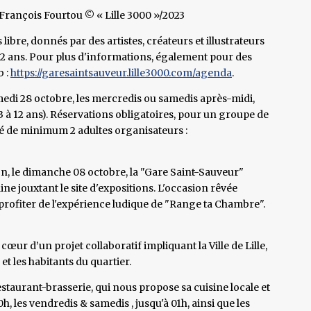
rançois Fourtou © « Lille 3000 »/2023
 libre, donnés par des artistes, créateurs et illustrateurs
 à12 ans. Pour plus d'informations, également pour des
b :
https://garesaintsauveur.lille3000.com/agenda
.
amedi 28 octobre, les mercredis ou samedis après-midi,
3 à 12 ans). Réservations obligatoires, pour un groupe de
é de minimum 2 adultes organisateurs :
tion, le dimanche 08 octobre, la "Gare Saint-Sauveur"
e jouxtant le site d'expositions. L'occasion rêvée
 profiter de l'expérience ludique de "Range ta Chambre".
 cœur d’un projet collaboratif impliquant la Ville de Lille,
 et les habitants du quartier.
estaurant-brasserie, qui nous propose sa cuisine locale et
0h, les vendredis & samedis , jusqu'à 01h, ainsi que les