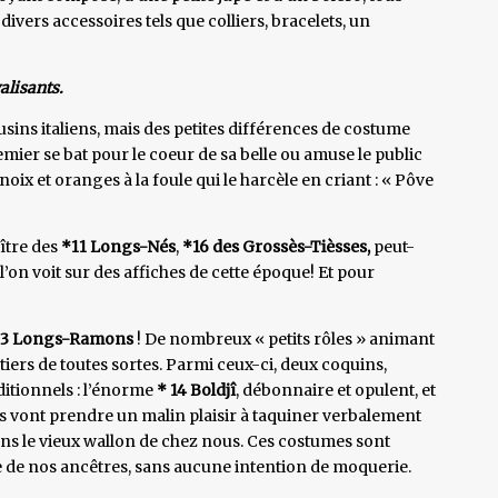
ivers accessoires tels que colliers, bracelets, un
alisants.
sins italiens, mais des petites différences de costume
emier se bat pour le coeur de sa belle ou amuse le public
noix et oranges à la foule qui le harcèle en criant : « Pôve
aître des
*11 Longs-Nés
,
*16 des Grossès-Tièsses,
peut-
’on voit sur des affiches de cette époque! Et pour
13 Longs-Ramons
! De nombreux « petits rôles » animant
iers de toutes sortes. Parmi ceux-ci, deux coquins,
ditionnels : l’énorme
* 14 Boldjî
, débonnaire et opulent, et
 Ils vont prendre un malin plaisir à taquiner verbalement
ns le vieux wallon de chez nous. Ces costumes sont
 de nos ancêtres, sans aucune intention de moquerie.