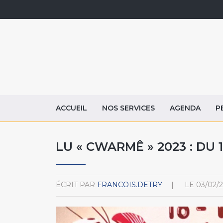
ACCUEIL
NOS SERVICES
AGENDA
P
LU « CWARMÊ » 2023 : 
ÉCRIT PAR
FRANCOIS.DETRY
LE
03/02/