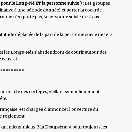
r le Long-Né ET la personne suivie )
: Les groupes
itiative à une période donnée) et porter la cocarde
roupe n’en porte pas, la personne suivie n’est pas
titude déplacée de la part de la personne suivie ne fera
 et les Longs-Nés s’abstiendront de courir autour des
 ceux-ci.
======
nne en tête des cortèges, veillant symboliquement
ête.
 française, est chargée d’annoncer l’ouverture du
le règlement !
 à qui mieux-mieux,
3 lu Djoupsène
a pour toujours les