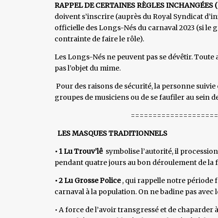
RAPPEL DE CERTAINES RÈGLES INCHANGÉES ( pou
doivent s’inscrire (auprès du Royal Syndicat d’in
officielle des Longs-Nés du carnaval 2023 (si le g
contrainte de faire le rôle).
Les Longs-Nés ne peuvent pas se dévêtir. Toute at
pas l’objet du mime.
Pour des raisons de sécurité, la personne suivie
groupes de musiciens ou de se faufiler au sein de
=======================
LES MASQUES TRADITIONNELS
• 1 Lu Trouv’lê
symbolise l’autorité, il processio
pendant quatre jours au bon déroulement de la f
• 2 Lu Grosse Police
, qui rappelle notre période
carnaval à la population. On ne badine pas avec 
• A force de l’avoir transgressé et de chaparder