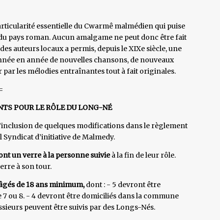
articularité essentielle du Cwarmê malmédien qui puise
l du pays roman. Aucun amalgame ne peut donc être fait
 des auteurs locaux a permis, depuis le XIXe siècle, une
’année en année de nouvelles chansons, de nouveaux
 par les mélodies entraînantes tout à fait originales.
=
NTS POUR LE RÔLE DU LONG-NÉ
l’inclusion de quelques modifications dans le règlement
l Syndicat d’initiative de Malmedy.
ont un verre à la personne suivie
à la fin de leur rôle.
erre à son tour.
âgés de 18 ans minimum,
dont : - 5 devront être
7 ou 8. - 4 devront être domiciliés dans la commune
ssieurs peuvent être suivis par des Longs-Nés.