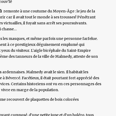
rouv’lê
û
remonte à une coutume du Moyen-Âge : le jeu de la
rir car il avait tout le monde à ses trousses! Pénétrant
ictuailles, il fuyait sans arrêt ses poursuivants.
ui chasse…
us les masques, et même parfois une personne farfelue.
rement à ce prestigieux déguisement emplumé qui
yeux du visiteur. L’aigle bicéphale du Saint-Empire
e des tanneurs de la ville de Malmedy, atteste de son
ardennaises. Malmedy avait le sien. Il habitait les
à Bévercé. Facétieux, il était pourtant fort apprécié des
ervices. Certains historiens ont vu en ces personnages des
vivre en marge de la population.
ume recouvert de plaquettes de bois colorées
oyant composé, d’une petite jupe et d’un boléro, tous