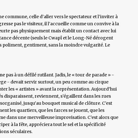
commune, celle d’aller vers le spectateur et l’inviter à
resse pas le visiteur, il l’accueille comme un convive à la
eurte pas physiquement mais établit un contact avec lui
stance décente (seuls le Cwapî et le Long-Né dérogent
rs poliment, gentiment, sans la moindre vulgarité. Le
s à un défilé rutilant. Jadis, le « tour de parade » -
ège - devait servir surtout, un peu comme au cirque
r les « artistes » avant la représentation. Aujourd’hui
és disparaissent, reviennent, s’égaillent dans les rues
rganisé, jusqu’au bouquet musical de clôture. C’est
nt les quartiers, que les farces se jouent, que les
ime dans une merveilleuse improvisation. C’est alors que
per à la fête, appréciera tout le sel et la spécificité
ions séculaires.