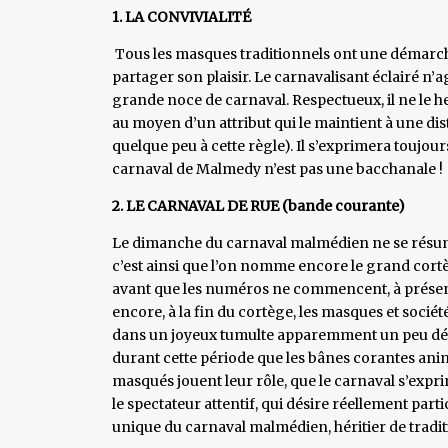
1. LA CONVIVIALITÉ
Tous les masques traditionnels ont une démarche 
partager son plaisir. Le carnavalisant éclairé n’ag
grande noce de carnaval. Respectueux, il ne le h
au moyen d’un attribut qui le maintient à une di
quelque peu à cette règle). Il s’exprimera toujou
carnaval de Malmedy n’est pas une bacchanale !
2. LE CARNAVAL DE RUE (bande courante)
Le dimanche du carnaval malmédien ne se résume pa
c’est ainsi que l’on nomme encore le grand cort
avant que les numéros ne commencent, à présente
encore, à la fin du cortège, les masques et sociét
dans un joyeux tumulte apparemment un peu déso
durant cette période que les bânes corantes anime
masqués jouent leur rôle, que le carnaval s’expr
le spectateur attentif, qui désire réellement partici
unique du carnaval malmédien, héritier de tradit