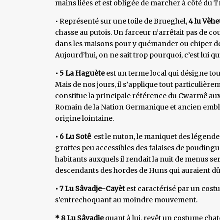
mains liées et est obligée de marcher à côté du T
• Représenté sur une toile de Brueghel,
4 lu Vèhe
chasse au putois. Un farceur n’arrêtait pas de cou
dans les maisons pour y quémander ou chiper des v
Aujourd’hui, on ne sait trop pourquoi, c’est lui q
• 5 La Haguète
est un terme local qui désigne to
Mais de nos jours, il s’applique tout particuliè
constitue la principale référence du Cwarmê aux 
Romain de la Nation Germanique et ancien emblèm
origine lointaine.
• 6 Lu Sotê
est le nuton, le maniquet des légendes 
grottes peu accessibles des falaises de poudingue 
habitants auxquels il rendait la nuit de menus s
descendants des hordes de Huns qui auraient dû 
• 7 Lu Sâvadje-Cayèt
est caractérisé par un cost
s’entrechoquant au moindre mouvement.
* 8 Lu Sâvadje
quant à lui, revêt un costume chat