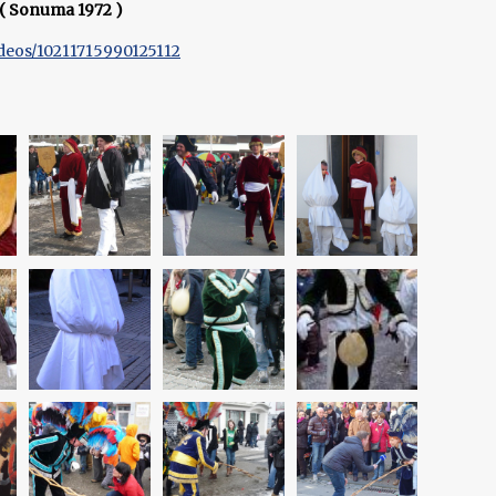
 ( Sonuma 1972 )
deos/10211715990125112