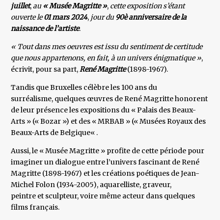
juillet
,
au
« Musée Magritte »
,
cette exposition s’étant
ouverte le
01 mars
2024
,
jour du
90è anniversaire de la
naissance de l’artiste
.
« Tout dans mes oeuvres est issu du sentiment de certitude
que nous appartenons, en fait, à un univers énigmatique »
,
écrivit, pour sa part,
René Magritte
(1898-1967).
Tandis que Bruxelles célèbre les 100 ans du
surréalisme, quelques œuvres de René Magritte honorent
de leur présence les expositions du « Palais des Beaux-
Arts » (« Bozar ») et des « MRBAB » (« Musées Royaux des
Beaux-Arts de Belgique« .
Aussi, le « Musée Magritte » profite de cette période pour
imaginer un dialogue entre l’univers fascinant de René
Magritte (1898-1967) et les créations poétiques de Jean-
Michel Folon (1934-2005), aquarelliste, graveur,
peintre et sculpteur, voire même acteur dans quelques
films français.