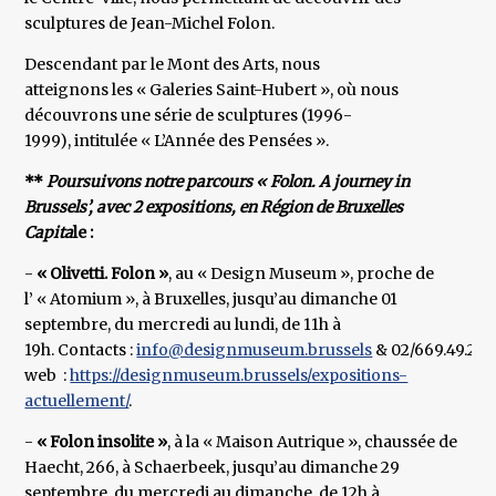
sculptures de Jean-Michel Folon.
Descendant par le Mont des Arts, nous
atteignons les « Galeries Saint-Hubert », où nous
découvrons une série de sculptures (1996-
1999), intitulée « L’Année des Pensées ».
**
Poursuivons notre parcours « Folon. A journey in
Brussels’, avec 2 expositions, en Région de Bruxelles
Capita
le :
-
« Olivetti. Folon »
, au « Design Museum », proche de
l’ « Atomium », à Bruxelles, jusqu’au dimanche 01
septembre, du mercredi au lundi, de 11h à
19h. Contacts :
info@designmuseum.brussels
& 02/669.49.29. 
web :
https://designmuseum.brussels/expositions-
actuellement/
.
-
« Folon insolite »
, à la « Maison Autrique », chaussée de
Haecht, 266, à Schaerbeek, jusqu’au dimanche 29
septembre, du mercredi au dimanche, de 12h à