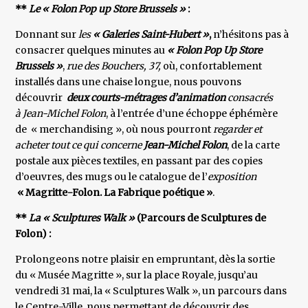
**
Le « Folon Pop up Store Brussels »
:
Donnant sur
les
« Galeries Saint-Hubert »
,
n’hésitons pas à
consacrer quelques minutes au
« Folon Pop Up Store
Brussels »
,
rue des Bouchers, 37,
où, confortablement
installés dans une chaise longue, nous pouvons
découvrir
deux courts-métrages d’animation
consacrés
à Jean-Michel Folon
, à l’entrée d’une échoppe éphémère
de « merchandising », où nous pourront
regarder et
acheter tout ce qui concerne
Jean-Michel Folon
, de la carte
postale aux pièces textiles, en passant par des copies
d’oeuvres, des mugs ou le catalogue de l’
exposition
« Magritte-Folon. La Fabrique poétique »
.
**
La « Sculptures Walk »
(Parcours de Sculptures de
Folon) :
Prolongeons notre plaisir en empruntant, dès la sortie
du « Musée Magritte », sur la place Royale, jusqu’au
vendredi 31 mai, la « Sculptures Walk », un parcours dans
le Centre-Ville, nous permettant de découvrir des