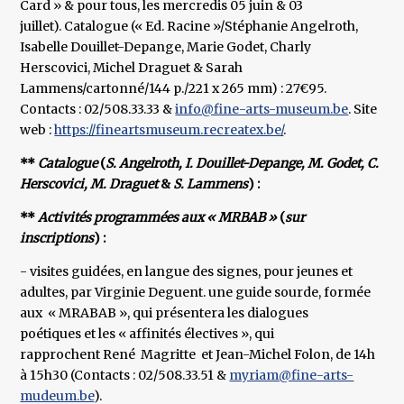
Card » & pour tous, les mercredis 05 juin & 03
juillet). Catalogue (« Ed. Racine »/Stéphanie Angelroth,
Isabelle Douillet-Depange, Marie Godet, Charly
Herscovici, Michel Draguet & Sarah
Lammens/cartonné/144 p./221 x 265 mm) : 27€95.
Contacts : 02/508.33.33 &
info@fine-arts-museum.be
. Site
web :
https://fineartsmuseum.recreatex.be/
.
**
Catalogue
(
S. Angelroth, I. Douillet-Depange, M. Godet, C.
Herscovici, M. Draguet
&
S. Lammens
) :
**
Activités programmées aux « MRBAB »
(
sur
inscriptions
) :
- visites guidées, en langue des signes, pour jeunes et
adultes, par Virginie Deguent. une guide sourde, formée
aux « MRABAB », qui présentera les dialogues
poétiques et les « affinités électives », qui
rapprochent René Magritte et Jean-Michel Folon, de 14h
à 15h30 (Contacts : 02/508.33.51 &
myriam@fine-arts-
mudeum.be
).