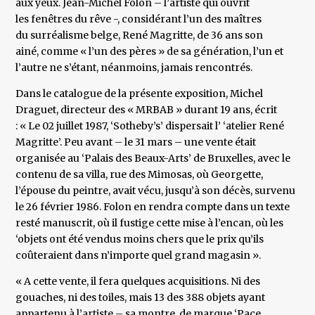
aux yeux. Jean-Michel Folon – l’artiste qui ouvrit
les fenêtres du rêve -, considérant l’un des maîtres
du surréalisme belge, René Magritte, de 36 ans son
ainé, comme « l’un des pères » de sa génération, l’un et
l’autre ne s’étant, néanmoins, jamais rencontrés.
Dans le catalogue de la présente exposition, Michel
Draguet, directeur des « MRBAB » durant 19 ans, écrit
: « Le 02 juillet 1987, ‘Sotheby’s’ dispersait l’ ‘atelier René
Magritte’. Peu avant – le 31 mars – une vente était
organisée au ‘Palais des Beaux-Arts’ de Bruxelles, avec le
contenu de sa villa, rue des Mimosas, où Georgette,
l’épouse du peintre, avait vécu, jusqu’à son décès, survenu
le 26 février 1986. Folon en rendra compte dans un texte
resté manuscrit, où il fustige cette mise à l’encan, où les
‘objets ont été vendus moins chers que le prix qu’ils
coûteraient dans n’importe quel grand magasin ».
« A cette vente, il fera quelques acquisitions. Ni des
gouaches, ni des toiles, mais 13 des 388 objets ayant
appartenu à l’artiste – sa montre, de marque ‘Pace