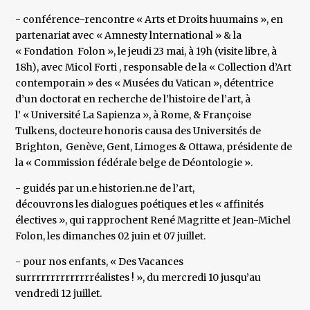
- conférence-rencontre « Arts et Droits huumains », en
partenariat avec « Amnesty lnternational » & la
« Fondation Folon », le jeudi 23 mai, à 19h (visite libre, à
18h), avec Micol Forti , responsable de la « Collection d’Art
contemporain » des « Musées du Vatican », détentrice
d’un doctorat en recherche de l’histoire de l’art, à
l’ « Université La Sapienza », à Rome, & Françoise
Tulkens, docteure honoris causa des Universités de
Brighton, Genève, Gent, Limoges & Ottawa, présidente de
la « Commission fédérale belge de Déontologie ».
- guidés par un.e historien.ne de l’art,
découvrons les dialogues poétiques et les « affinités
électives », qui rapprochent René Magritte et Jean-Michel
Folon, les dimanches 02 juin et 07 juillet.
- pour nos enfants, « Des Vacances
surrrrrrrrrrrrrréalistes ! », du mercredi 10 jusqu’au
vendredi 12 juillet.