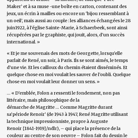
Maker’ et à sa muse -une boîte en carton, contenant des
jeux, un écrin à mailles ou encore un ‘bijou ressemblant à
un oeil’, mais aussi au couple : les alliances échangées le 28
juin1922, à l’église Sainte-Marie, à Schaerbeek, sont ainsi
récupérées par le graphiste, qui jouit, alors, d’un succès
international. »
« Et je me souvenais des mots de Georgette, lorsqu’elle
parlait de René, un soir, à Paris. Ils se sont aimés, le temps
d’une vie. Et les cailloux du chemin étaient disséminés. Et
quelque chose en moi voulait les sauver de l’oubli. Quelque
chose en moi voulait leur donner un sens. »
… « D’emblée, Folon a ressenti le fondement, non pas
littéraire, mais philosophique de la
démarche de Magritte … Comme Magritte durant
sa‘période Renoir’ (de 1943 à 1947, René Magritte utilisant
la technique impressionniste, propre à Auguste
Renoir {1841-1919}/ndlr), – qui place la présence de la
couleur au centre de son oeuvre – Folon fait du dessin le