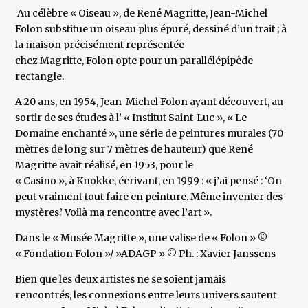
Au célèbre « Oiseau », de René Magritte, Jean-Michel
Folon substitue un oiseau plus épuré, dessiné d’un trait ; à
la maison précisément représentée
chez Magritte, Folon opte pour un parallélépipède
rectangle.
A 20 ans, en 1954, Jean-Michel Folon ayant découvert, au
sortir de ses études à l’ « Institut Saint-Luc », « Le
Domaine enchanté », une série de peintures murales (70
mètres de long sur 7 mètres de hauteur) que René
Magritte avait réalisé, en 1953, pour le
« Casino », à Knokke, écrivant, en 1999 : « j’ai pensé : ‘On
peut vraiment tout faire en peinture. Même inventer des
mystères.’ Voilà ma rencontre avec l’art ».
Dans le « Musée Magritte », une valise de « Folon » ©
« Fondation Folon »/ »ADAGP » © Ph. : Xavier Janssens
Bien que les deux artistes ne se soient jamais
rencontrés, les connexions entre leurs univers sautent