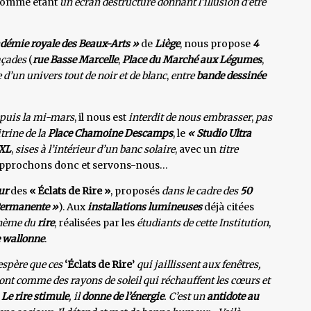
omme étant
un
écran déstructuré donnant l’illusion d’être
démie royale des Beaux-Arts »
de
Liège
, nous propose
4
açades
(
rue Basse Marcelle
,
Place du Marché aux Légumes
,
 d’un univers tout de noir et de blanc
,
entre
bande dessinée
puis la mi-mars
, il nous est
interdit de nous embrasser
,
pas
trine de la
Place Chamoine Descamps
, le
« Studio Ultra
XXL
,
sises à l’intérieur d’un banc solaire
, avec un
titre
pprochons donc et servons-nous…
ur
des
« Éclats de Rire »
, proposés
dans le cadre des
50
 Permanente »
). Aux
installations lumineuses
déjà citées
thème du
rire
, réalisées par les
étudiants de cette Institution
,
e wallonne
.
espère que ces
‘Éclats de Rire’
qui jaillissent aux fenêtres,
ront comme des rayons de soleil qui réchauffent les cœurs et
.
Le rire stimule
, il
donne de l’énergie
. C’est un
antidote au