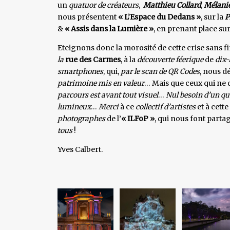
un
quatuor de créateurs
,
Matthieu Collard
,
Mélanie
nous présentent
« L’Espace du Dedans »
, sur la
P
&
« Assis dans la Lumière »
, en prenant place sur
Eteignons donc la morosité de cette crise sans f
la
rue des Carmes
, à la
découverte féerique
de
dix-
smartphones
, qui,
par le scan de QR Codes
, nous d
patrimoine mis en valeur
… Mais que ceux qui ne 
parcours est avant tout visuel
…
Nul besoin d’un q
lumineux
…
Merci
à ce
collectif d’artistes
et à cette
photographes
de l’
« ILFoP »
, qui nous font parta
tous
!
Yves Calbert.