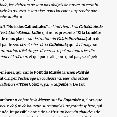
ode, les visiteurs ne sont pas obligés de suivre un certain
vrir les œuvres, à son aise, nous laissant surprendre par
toire audio. »
tit
,
"Noël des Cathédrales"
,
à l'intérieur de la
Cathédrale de
ve 4 Life"-Edouar Little
, qui nous présente
"Et la Lumière
t de nous placer
sur le trottoir du
Palais Provincial
, afin de
 par le
son des cloches de la
Cathédrale
, qui,
à l’image de
ammation d’éclairages divers
,
se répétant toutes les dix
ément le détour,
et qui pourrait, pourquoi pas, se répéter
-mêmes, qui, sur le
Pont du Musée
(
ancien
Pont de
t diriger l’
éclairage en couleurs variées
,
des arbres
tallation
,
« Tree Color »
,
par
« Superbe »
. De fait,
jambeur »
enjambe la
Meuse
,
sur l’
« Enjambée »
, alors que
ineux
,
de 9 m de hauteur
,
surmonté d’une grande sphère
, qui
nnée, impossible donc de s’offrir
un bon vin chaud
ou de