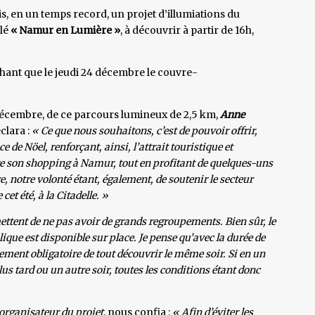
, en un temps record, un projet d’illumiations du
lé
« Namur en Lumière »
, à découvrir à partir de 16h,
chant que le jeudi 24 décembre le couvre-
 décembre, de ce parcours lumineux de 2,5 km,
Anne
éclara :
« Ce que nous souhaitons, c’est de pouvoir offrir,
de Nöel, renforçant, ainsi, l’attrait touristique et
re son shopping à Namur, tout en profitant de quelques-uns
e, notre volonté étant, également, de soutenir le secteur
cet été, à la Citadelle. »
ettent de ne pas avoir de grands regroupements. Bien sûr, le
ique est disponible sur place. Je pense qu’avec la durée de
lement obligatoire de tout découvrir le même soir. Si en un
us tard ou un autre soir, toutes les conditions étant donc
organisateur du projet
, nous confia :
« Afin d’éviter les