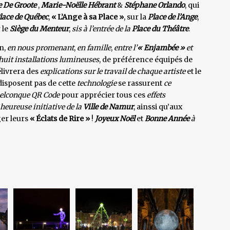
 De Groote
,
Marie-Noëlle Hébrant
&
Stéphane Orlando
, qui
lace de Québec
,
« L’Ange à sa Place »
, sur la
Place de l’Ange
,
 le
Siège du Menteur
,
sis à l’entrée de la
Place du Théâtre
.
in,
en nous promenant
,
en famille
,
entre l’
« Enjambée »
et
huit installations lumineuses
, de préférence équipés de
élivrera des
explications sur le travail de chaque artiste
et le
disposent pas de cette
technologie
se rassurent
ce
uelconque QR Code
pour apprécier tous ces
effets
heureuse initiative de la
Ville de Namur
, ainssi qu’aux
ger leurs
« Éclats de Rire »
!
Joyeux Noël
et
Bonne Année
à