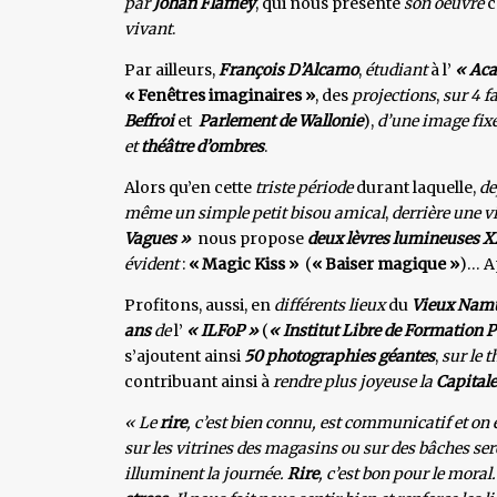
par
Johan Flamey
, qui nous présente
son oeuvre
c
vivant
.
Par ailleurs,
François D’Alcamo
,
étudiant
à l’
« Aca
« Fenêtres imaginaires »
, des
projections
,
sur 4 f
Beffroi
et
Parlement de Wallonie
),
d’une image fixe
et
théâtre d’ombres
.
Alors qu’en cette
triste période
durant laquelle,
de
même un simple petit bisou amical
,
derrière une vi
Vagues »
nous propose
deux lèvres lumineuses 
évident
:
« Magic Kiss »
(
« Baiser magique »
)… A
Profitons, aussi, en
différents lieux
du
Vieux Nam
ans
de
l’
« ILFoP »
(
« Institut Libre de Formation
s’ajoutent ainsi
50 photographies géantes
,
sur le 
contribuant ainsi à
rendre plus joyeuse la
Capital
« Le
rire
, c’est bien connu, est communicatif et on 
sur les vitrines des magasins ou sur des bâches se
illuminent la journée.
Rire
, c’est bon pour le moral