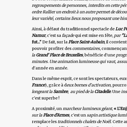
regroupements de personnes, interdits en cette péri
ordre Rallier un endroit à un autre permet de décou
leur variété, certains lieux nous proposant une his
Ainsi, à défaut du traditionnel spectacle de
Luc Pe
Namur
, c'est sa
façade
qui est mise en fête,
par
"Li
fut..."
De fait, sur la
Place Saint-Aubain
, il convien
pouvoir profiter des
commentaires
, commençant
la
Grand’ Place de Bruxelles
, bénéficie d’une
progr
minutes
.
Une animation lumineuse qui vaut, assur
d’année en année.
Dans le même esprit, ce sont les spectateurs, eux
France
), grâce à d
eux bornes d’activation
, pourron
longeant la
Sambre
,
au pied de la
Citadelle
. Une
ins
c’est superbe !
A proximité, un
marcheur lumineux géant
,
« L’En
sur la
Place d’Armes
, c’est un
sapin artistique lum
remplace les
traditionnels chalets de Noël.
Cette a