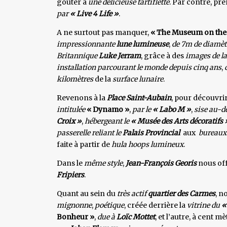
goûter à
une délicieuse tartiflette
. Par contre, pr
par
« Live 4 Life »
.
A ne surtout pas manquer,
« The Museum on th
impressionnante
lune lumineuse
,
de 7m de diamèt
Britannique
Luke Jerram
, grâce à des
images de la
installation parcourant le monde depuis cinq ans
,
kilomètres
de la
surface lunaire
.
Revenons à la
Place Saint-Aubain
, pour découvrir
intitulée
« Dynamo »
,
par le
« Labo M »
,
sise au-de
Croix »
,
hébergeant le
« Musée des
Arts décoratifs 
passerelle reliant le
Palais Provincial
aux
bureaux 
faite à partir de
hula hoops lumineux
.
Dans le
même style
,
Jean-François Georis
nous of
Fripiers
.
Quant au sein du
très actif
quartier des Carmes
, n
mignonne
,
poétique
, créée derrière la
vitrine du
«
Bonheur »
,
due à
Loïc Mottet
, et l’autre, à cent mè