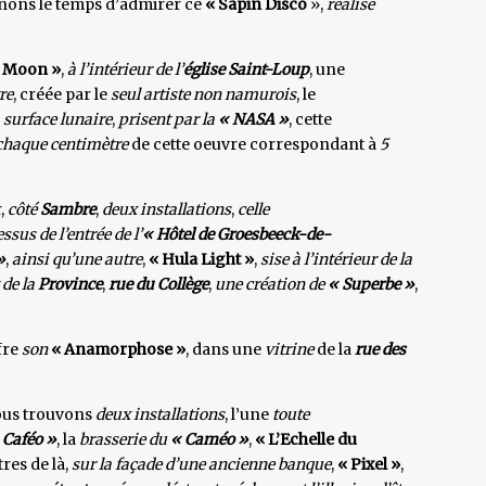
enons le temps d’admirer ce
« Sapin Disco
»,
réalisé
e Moon »
,
à l’intérieur de l’
église Saint-Loup
, une
re
, créée par le
seul artiste non namurois
, le
 surface lunaire
,
prisent par la
« NASA »
, cette
chaque centimètre
de cette oeuvre correspondant à
5
,
côté
Sambre
,
deux installations
,
celle
ssus de l’entrée de l’
« Hôtel de Groesbeeck-de-
»
,
ainsi qu’une autre
,
« Hula Light »
,
sise à l’intérieur de la
de la
Province
,
rue du Collège
,
une création de
« Superbe »
,
fre
son
« Anamorphose »
, dans une
vitrine
de la
rue des
ous trouvons
deux installations
, l’une
toute
 Caféo »
, la
brasserie du
« Caméo »
,
« L’Echelle du
tres de là,
sur la façade d’une ancienne banque
,
« Pixel »
,