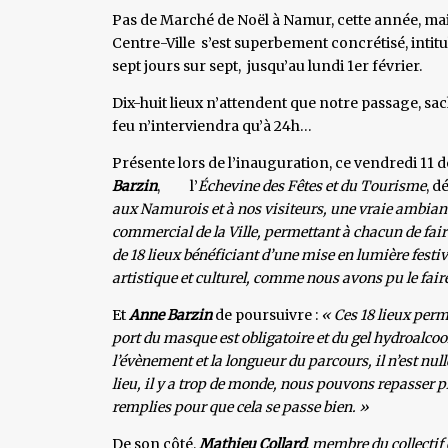
Pas de Marché de Noël à Namur, cette année, mais
Centre-Ville s’est superbement concrétisé, intitu
sept jours sur sept, jusqu’au lundi 1er février.
Dix-huit lieux n’attendent que notre passage, sa
feu n’interviendra qu’à 24h…
Présente lors de l’inauguration, ce vendredi 11
Barzin
, l’
É​chevine des Fêtes et du Tourisme
, d
aux Namurois et à nos visiteurs, une vraie ambiance 
commercial de la Ville, permettant à chacun de fai
de 18 lieux bénéficiant d’une mise en lumière festiv
artistique et culturel, comme nous avons pu le faire 
Et
Anne Barzin
de poursuivre :
« Ces 18 lieux perm
port du masque est obligatoire et du gel hydroalcool
l’évènement et la longueur du parcours, il n’est nul
lieu, il y a trop de monde, nous pouvons repasser pl
remplies pour que cela se passe bien. »
De son côté,
Mathieu Collard
,
membre du collectif 