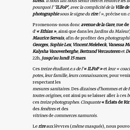
stress
. Il nous fait nous sentir bien et renforce les
pourquoi l’
'ILFoP’
, avec la complicité de la
Ville d
photographie
sous le signe du
rire
! »
, précise un
Promenons-nous donc
avenue de la Gare
,
rue de
d’
« Ethias »
, ainsi que dans les
Jardins du Maïeur
Maurice Servais
, afin de profiter des
photographie
Georges
,
Sophie
Lex
,
Vincent Melebeck
,
Vanessa Mo
Kalysha Vanoverberghe
,
Bertrand Vercauteren
et
D
22h,
jusqu’au lundi 15 mars
.
Ces
treize étudiant.e.s de l’
« ILFoP »
et
leur « coa
potes
,
leur famille
,
leurs connaissances
, pour veni
respectant les
mesures sanitaires
. Des
dizaines d’hommes et de
toutes origines
, ont ainsi pu se laisser aller à ces
b
ces
treize photographes
.
Cinquante
« Éclats de Ri
des
fenêtres
et des
vitrines
de
commerces namurois
.
Le
rire
aux lèvvres (
même masqués
), nous pouvo