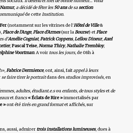
 liens sociaux. Il détend et met de bonne humeur… Voilà
e Namur
, a décidé de fêter les
50 ans
de sa
section
communiqué
de cette
Institution
.
 Fer
(notamment sur les vitrines de l’
Hôtel de Ville
&
),
Place de l’Ange
,
Place d’Armes
(sur la
Bourse
) et
Place
s d’
Amélie Cogniat
,
Patrick Coppens
,
Leïlou Dineur
,
Axel
rtier
,
Pascal Teise
,
Norma Thiry
,
Nathalie Trembloy
,
elphine Voortman
. A voir
tous les jours
, de 08h à
ch»
,
Fabrice Dermience
, ont, ainsi, fait
appel à leurs
r
se faire tirer le portrait
dans des
studios improvisés
, en
 femmes
,
adultes
,
étudiant.e.s
ou
enfants
,
de tous styles
et
de
eaux
et
francs
« Éclats de Rire »
immortalisés par
re »
ont été
tirés en grand format
et a
ffichés
, sur
ns, aussi, admirer
trois installations lumineuses
, dues à