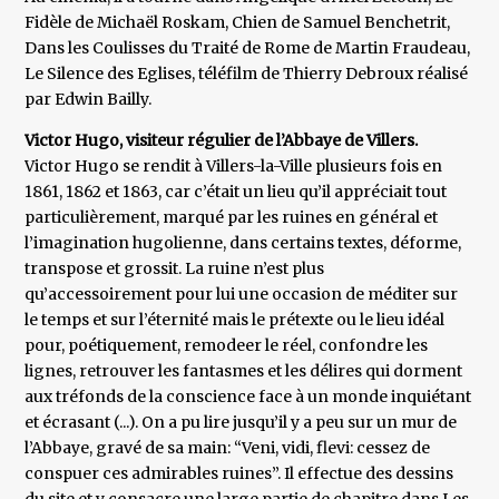
Fidèle de Michaël Roskam, Chien de Samuel Benchetrit,
Dans les Coulisses du Traité de Rome de Martin Fraudeau,
Le Silence des Eglises, téléfilm de Thierry Debroux réalisé
par Edwin Bailly.
Victor Hugo, visiteur régulier de l’Abbaye de Villers.
Victor Hugo se rendit à Villers-la-Ville plusieurs fois en
1861, 1862 et 1863, car c’était un lieu qu’il appréciait tout
particulièrement, marqué par les ruines en général et
l’imagination hugolienne, dans certains textes, déforme,
transpose et grossit. La ruine n’est plus
qu’accessoirement pour lui une occasion de méditer sur
le temps et sur l’éternité mais le prétexte ou le lieu idéal
pour, poétiquement, remodeer le réel, confondre les
lignes, retrouver les fantasmes et les délires qui dorment
aux tréfonds de la conscience face à un monde inquiétant
et écrasant (...). On a pu lire jusqu’il y a peu sur un mur de
l’Abbaye, gravé de sa main: “Veni, vidi, flevi: cessez de
conspuer ces admirables ruines”. Il effectue des dessins