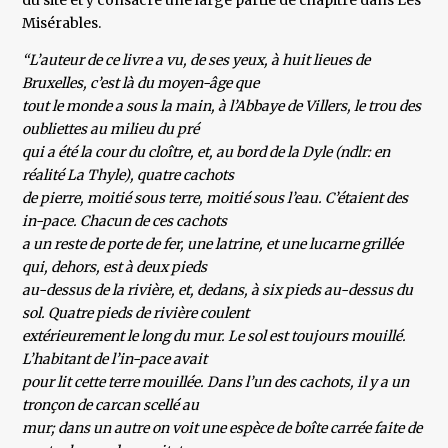
du site et y consacre une large partie de chapitre dans Les
Misérables.
“L’auteur de ce livre a vu, de ses yeux, à huit lieues de
Bruxelles, c’est là du moyen-âge que
tout le monde a sous la main, à l’Abbaye de Villers, le trou des
oubliettes au milieu du pré
qui a été la cour du cloître, et, au bord de la Dyle (ndlr: en
réalité La Thyle), quatre cachots
de pierre, moitié sous terre, moitié sous l’eau. C’étaient des
in-pace. Chacun de ces cachots
a un reste de porte de fer, une latrine, et une lucarne grillée
qui, dehors, est à deux pieds
au-dessus de la rivière, et, dedans, à six pieds au-dessus du
sol. Quatre pieds de rivière coulent
extérieurement le long du mur. Le sol est toujours mouillé.
L’habitant de l’in-pace avait
pour lit cette terre mouillée. Dans l’un des cachots, il y a un
tronçon de carcan scellé au
mur; dans un autre on voit une espèce de boîte carrée faite de