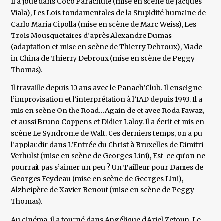
Il a joué dans Coco Parachute (mise en scène de Jacques
Viala), Les Lois fondamentales de la Stupidité humaine de
Carlo Maria Cipolla (mise en scène de Marc Weiss), Les
Trois Mousquetaires d’après Alexandre Dumas
(adaptation et mise en scène de Thierry Debroux), Made
in China de Thierry Debroux (mise en scène de Peggy
Thomas).
Il travaille depuis 10 ans avec le Panach’Club. Il enseigne
l’improvisation et l’interprétation à l’IAD depuis 1993. Il a
mis en scène On the Road…Again de et avec Roda Fawaz,
et aussi Bruno Coppens et Didier Laloy. Il a écrit et mis en
scène Le Syndrome de Walt. Ces derniers temps, on a pu
l’applaudir dans L’Entrée du Christ à Bruxelles de Dimitri
Verhulst (mise en scène de Georges Lini), Est-ce qu’on ne
pourrait pas s’aimer un peu ?, Un Tailleur pour Dames de
Georges Feydeau (mise en scène de Georges Lini),
Alzheipère de Xavier Benout (mise en scène de Peggy
Thomas).
Au cinéma, il a tourné dans Angélique d’Ariel Zetoun, Le