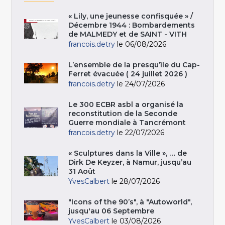
« Lily, une jeunesse confisquée » /
Décembre 1944 : Bombardements
de MALMEDY et de SAINT - VITH
francois.detry
le 06/08/2026
L’ensemble de la presqu’île du Cap-
Ferret évacuée ( 24 juillet 2026 )
francois.detry
le 24/07/2026
Le 300 ECBR asbl a organisé la
reconstitution de la Seconde
Guerre mondiale à Tancrémont
francois.detry
le 22/07/2026
« Sculptures dans la Ville », … de
Dirk De Keyzer, à Namur, jusqu’au
31 Août
YvesCalbert
le 28/07/2026
"Icons of the 90’s", à "Autoworld",
jusqu'au 06 Septembre
YvesCalbert
le 03/08/2026