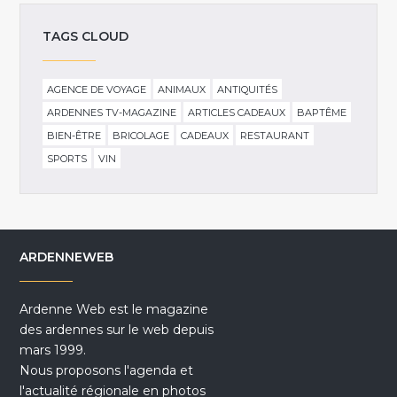
TAGS CLOUD
AGENCE DE VOYAGE
ANIMAUX
ANTIQUITÉS
ARDENNES TV-MAGAZINE
ARTICLES CADEAUX
BAPTÊME
BIEN-ÊTRE
BRICOLAGE
CADEAUX
RESTAURANT
SPORTS
VIN
ARDENNEWEB
Ardenne Web est le magazine
des ardennes sur le web depuis
mars 1999.
Nous proposons l'agenda et
l'actualité régionale en photos