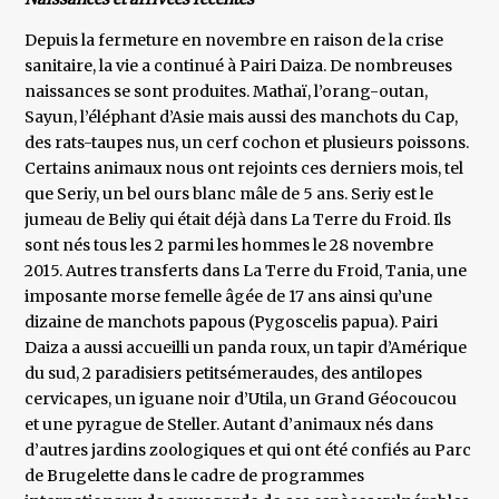
Depuis la fermeture en novembre en raison de la crise
sanitaire, la vie a continué à Pairi Daiza. De nombreuses
naissances se sont produites. Mathaï, l’orang-outan,
Sayun, l’éléphant d’Asie mais aussi des manchots du Cap,
des rats-taupes nus, un cerf cochon et plusieurs poissons.
Certains animaux nous ont rejoints ces derniers mois, tel
que Seriy, un bel ours blanc mâle de 5 ans. Seriy est le
jumeau de Beliy qui était déjà dans La Terre du Froid. Ils
sont nés tous les 2 parmi les hommes le 28 novembre
2015. Autres transferts dans La Terre du Froid, Tania, une
imposante morse femelle âgée de 17 ans ainsi qu’une
dizaine de manchots papous (Pygoscelis papua). Pairi
Daiza a aussi accueilli un panda roux, un tapir d’Amérique
du sud, 2 paradisiers petitsémeraudes, des antilopes
cervicapes, un iguane noir d’Utila, un Grand Géocoucou
et une pyrague de Steller. Autant d’animaux nés dans
d’autres jardins zoologiques et qui ont été confiés au Parc
de Brugelette dans le cadre de programmes