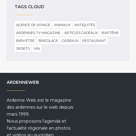
TAGS CLOUD
AGENCE DE VOYAGE
ANIMAUX
ANTIQUITÉS
ARDENNES TV-MAGAZINE
ARTICLES CADEAUX
BAPTÊME
BIEN-ÊTRE
BRICOLAGE
CADEAUX
RESTAURANT
SPORTS
VIN
ARDENNEWEB
Ardenne Web est le magazine
des ardennes sur le web depuis
mars 1999.
Nous proposons l'agenda et
l'actualité régionale en photos
et vidéos au quotidien.