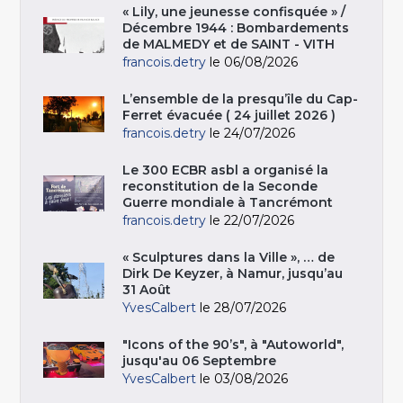
« Lily, une jeunesse confisquée » /
Décembre 1944 : Bombardements
de MALMEDY et de SAINT - VITH
francois.detry
le 06/08/2026
L’ensemble de la presqu’île du Cap-
Ferret évacuée ( 24 juillet 2026 )
francois.detry
le 24/07/2026
Le 300 ECBR asbl a organisé la
reconstitution de la Seconde
Guerre mondiale à Tancrémont
francois.detry
le 22/07/2026
« Sculptures dans la Ville », … de
Dirk De Keyzer, à Namur, jusqu’au
31 Août
YvesCalbert
le 28/07/2026
"Icons of the 90’s", à "Autoworld",
jusqu'au 06 Septembre
YvesCalbert
le 03/08/2026