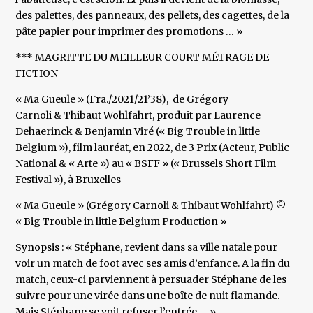
des palettes, des panneaux, des pellets, des cagettes, de la
pâte papier pour imprimer des promotions … »
*** MAGRITTE DU MEILLEUR COURT MÉTRAGE DE
FICTION
« Ma Gueule » (Fra./2021/21’38), de Grégory
Carnoli & Thibaut Wohlfahrt, produit par Laurence
Dehaerinck & Benjamin Viré (« Big Trouble in little
Belgium »), film lauréat, en 2022, de 3 Prix (Acteur, Public
National & « Arte ») au « BSFF » (« Brussels Short Film
Festival »), à Bruxelles
« Ma Gueule » (Grégory Carnoli & Thibaut Wohlfahrt) ©
« Big Trouble in little Belgium Production »
Synopsis : « Stéphane, revient dans sa ville natale pour
voir un match de foot avec ses amis d’enfance. A la fin du
match, ceux-ci parviennent à persuader Stéphane de les
suivre pour une virée dans une boîte de nuit flamande.
Mais Stéphane se voit refuser l’entrée … »