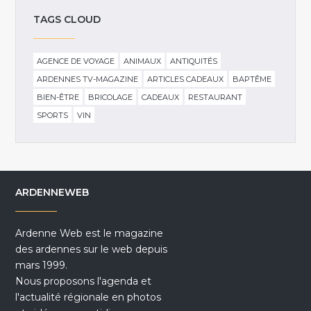
TAGS CLOUD
AGENCE DE VOYAGE
ANIMAUX
ANTIQUITÉS
ARDENNES TV-MAGAZINE
ARTICLES CADEAUX
BAPTÊME
BIEN-ÊTRE
BRICOLAGE
CADEAUX
RESTAURANT
SPORTS
VIN
ARDENNEWEB
Ardenne Web est le magazine
des ardennes sur le web depuis
mars 1999.
Nous proposons l'agenda et
l'actualité régionale en photos