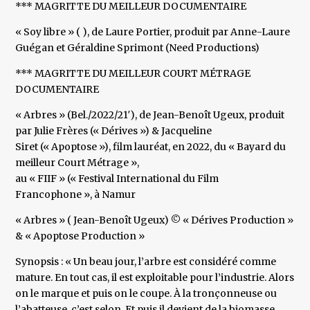
*** MAGRITTE DU MEILLEUR DOCUMENTAIRE
« Soy libre » ( ), de Laure Portier, produit par Anne-Laure
Guégan et Géraldine Sprimont (Need Productions)
*** MAGRITTE DU MEILLEUR COURT MÉTRAGE
DOCUMENTAIRE
« Arbres » (Bel./2022/21′), de Jean-Benoît Ugeux, produit
par Julie Frères (« Dérives ») & Jacqueline
Siret (« Apoptose »), film lauréat, en 2022, du « Bayard du
meilleur Court Métrage »,
au « FIIF » (« Festival International du Film
Francophone », à Namur
« Arbres » ( Jean-Benoît Ugeux) © « Dérives Production »
& « Apoptose Production »
Synopsis : « Un beau jour, l’arbre est considéré comme
mature. En tout cas, il est exploitable pour l’industrie. Alors
on le marque et puis on le coupe. À la tronçonneuse ou
l’abatteuse, c’est selon. Et puis il devient de la biomasse,