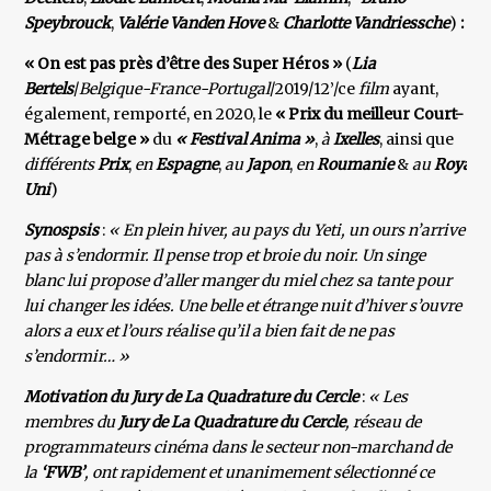
Speybrouck
,
Valérie Vanden Hove
&
Charlotte Vandriessche
)
:
« On est pas près d’être des Super Héros »
(
Lia
Bertels
/
Belgique-France-Portugal
/2019/12’/ce
film
ayant,
également, remporté, en 2020, le
« Prix du meilleur Court-
Métrage belge »
du
« Festival Anima »
,
à
Ixelles
, ainsi que
différents
Prix
,
en
Espagne
,
au
Japon
,
en
Roumanie
&
au
Royau
Uni
)
Synospsis
:
« En plein hiver, au pays du Yeti, un ours n’arrive
pas à s’endormir. Il pense trop et broie du noir. Un singe
blanc lui propose d’aller manger du miel chez sa tante pour
lui changer les idées. Une belle et étrange nuit d’hiver s’ouvre
alors a eux et l’ours réalise qu’il a bien fait de ne pas
s’endormir… »
Motivation du Jury de La Quadrature du Cercle
:
« Les
membres du
Jury de La Quadrature du Cercle
, réseau de
programmateurs cinéma dans le secteur non-marchand de
la
‘FWB’
, ont rapidement et unanimement sélectionné ce