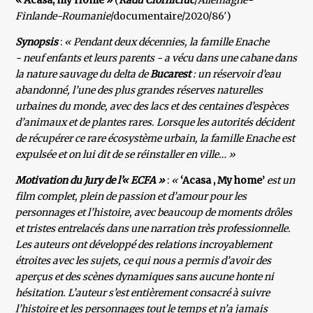
« Acasa, my Home »
(
Radu Ciorniciuc
/
Allemagne-
Finlande-Roumanie
/documentaire/2020/86′)
Synopsis
:
« Pendant deux décennies, la famille Enache
- neuf enfants et leurs parents - a vécu dans une cabane dans
la nature sauvage du delta de
Bucarest
: un réservoir d’eau
abandonné, l’une des plus grandes réserves naturelles
urbaines du monde, avec des lacs et des centaines d’espèces
d’animaux et de plantes rares. Lorsque les autorités décident
de récupérer ce rare écosystème urbain, la famille Enache est
expulsée et on lui dit de se réinstaller en ville… »
Motivation du Jury de l’« ECFA »
:
«
‘Acasa , My home’
est un
film complet, plein de passion et d’amour pour les
personnages et l’histoire, avec beaucoup de moments drôles
et tristes entrelacés dans une narration très professionnelle.
Les auteurs ont développé des relations incroyablement
étroites avec les sujets, ce qui nous a permis d’avoir des
aperçus et des scènes dynamiques sans aucune honte ni
hésitation. L’auteur s’est entièrement consacré à suivre
l’histoire et les personnages tout le temps et n’a jamais