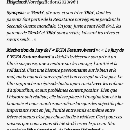
Helgeland
/
Norvège
/fiction/2020/96′)
Synopsis
:
«
'Gerda'
, dix ans, et son frère
'Otto'
, dont les
parents font partie de la Résistance norvégienne pendant la
Seconde Guerre mondiale. Un jour, juste avant Noël 1942, les
parents de
'Gerda'
et
'Otto'
sont arrêtés, laissant les frères et
sœurs seuls… »
Motivation du Jury de l' « ECFA Feature Award »
:
« Le
Jury de
l' ‘ECFA Feature Award’
a décidé de décerner son prix à un
film à suspense, une aventure sur le courage, l’amitié et la
solidarité. C’est une histoire passionnante sur le bien et le
mal, mais nuancée sur ce qui est bon et ce qui ne l’est pas. Le
film rapproche un épisode historique crucial avec les enfants
d’aujourd’hui, et aux problèmes contemporains. Bien que
l’histoire soit réaliste, elle laisse place à l’imagination et à la
fantaisie et nous montre que même lorsque des objectifs plus
importants sont en jeu, l’unité entre amis et même entre
frères et sœurs n’est pas chose facile à réaliser. C’est pour ces
raisons que nous avons décidé de décerner le prix au film