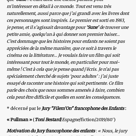
m’intéresser en détail à ce monde. Tout est venu très
naturellement, aussi parce que j’ai grandi avec les livres dont
ces personnages sont inspirés. Le premier est sorti en 1983,
je pense, et il s’agissait davantage pour
‘Sune’
de trouver une
petite amie, quelqu’un à qui donner son premier baiser…
C’est dommage que les histoires pour enfants ne soient pas
appréciées de la même manière, que ce soit à travers le
cinéma ou la littérature… Je voulais faire un film qui soit
intéressant pour tout le monde, en particulier pour moi-
même ! C’est à cela que je pense quand j’écris. Je n’ai pas
spécialement cherché de sujets ‘pour adultes’ : j’ai juste
essayé de raconter une histoire qui soit pertinente. Ce film
parle des choix que nous sommes amenés à faire, combien
cela peut être difficile et quelles en sont les conséquences.
* décerné par le
Jury "Filem’On" francophone des Enfants
:
« Pullman »
(
Toni Bestard
/
Espagne
/fiction/2019/80′)
Motivation du Jury francophone des enfants
:
« Nous, le jury