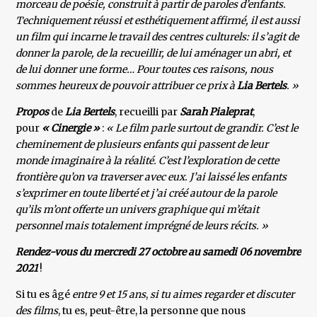
morceau de poésie, construit à partir de paroles d’enfants.
Techniquement réussi et esthétiquement affirmé, il est aussi
un film qui incarne le travail des centres culturels: il s’agit de
donner la parole, de la recueillir, de lui aménager un abri, et
de lui donner une forme… Pour toutes ces raisons, nous
sommes heureux de pouvoir attribuer ce prix à
Lia Bertels
. »
Propos
de
Lia Bertels
, recueilli par
Sarah Pialeprat
,
pour
« Cinergie »
:
« Le film parle surtout de grandir. C’est le
cheminement de plusieurs enfants qui passent de leur
monde imaginaire à la réalité. C’est l’exploration de cette
frontière qu’on va traverser avec eux. J’ai laissé les enfants
s’exprimer en toute liberté et j’ai créé autour de la parole
qu’ils m’ont offerte un univers graphique qui m’était
personnel mais totalement imprégné de leurs récits. »
Rendez-vous du mercredi 27 octobre au samedi 06 novembre
2021
!
Si tu es âgé
entre 9 et 15 ans
,
si tu aimes regarder et discuter
des films
, tu es, peut-être, la personne que nous