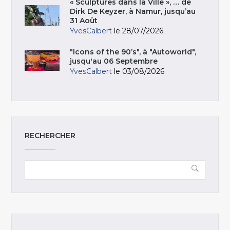
« Sculptures dans la Ville », … de
Dirk De Keyzer, à Namur, jusqu’au
31 Août
YvesCalbert
le 28/07/2026
"Icons of the 90’s", à "Autoworld",
jusqu'au 06 Septembre
YvesCalbert
le 03/08/2026
RECHERCHER