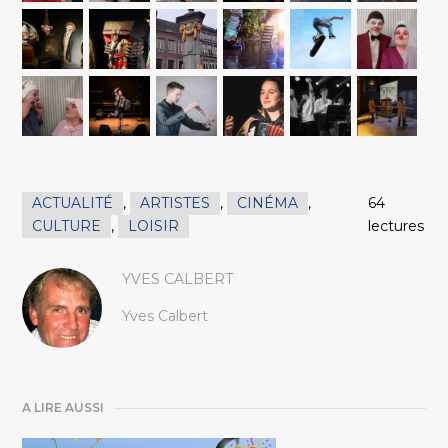
ACTUALITÉ
,
ARTISTES
,
CINÉMA
,
64
CULTURE
,
LOISIR
lectures
YVES CALBERT
Yves Calbert
A LIRE AUSSI