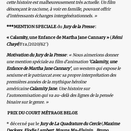
cette histoire est malheureusement très actuelle. Un film
dénonçant le racisme, à voir en famille, pouvant offrir
d’intéressants échanges intergénérationnels. »
***MENTION SPECIALE
du
Jury de la Presse
:
« Calamity, une Enfance de Martha Jane Cannary »
(
Rémi
Chayé
/Fra./2020/82′)
Motivation du Jury de la Presse
:
« Nous aimerions donner
une mention spéciale au film d’animation
‘Calamity, une
Enfance de Martha Jane Cannary’
, un western qui expose le
sexisme et le patriarcat avec sa propre interprétation des
premières années de la mythique héroïne
américaine
Calamity Jane
. Une histoire sur
l’autonomisation qui va au-delà des lignes de la pensée
binaire sur le genre. »
PRIX DU COURT MÉTRAGE BELGE
* décerné par le
Jury de La Quadrature du Cercle
(
Maxime
Deckers
,
Elodie Lambert
,
Mouna Ma-Elainin
,
Bruno