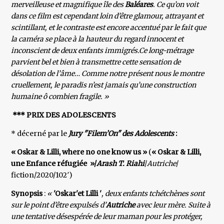
merveilleuse et magnifique île des
Baléares
. Ce qu’on voit
dans ce film est cependant loin d’être glamour, attrayant et
scintillant, et le contraste est encore accentué par le fait que
la caméra se place à la hauteur du regard innocent et
inconscient de deux enfants immigrés.Ce long-métrage
parvient bel et bien à transmettre cette sensation de
désolation de l’âme… Comme notre présent nous le montre
cruellement, le paradis n’est jamais qu’une construction
humaine ô combien fragile. »
*** PRIX DES ADOLESCENTS
* décerné par le
Jury "Filem’On" des Adolescents
:
« Oskar & Lilli, where no one know us »
(
« Oskar & Lilli,
une Enfance réfugiée »​/
Arash T. Riahi
/
Autriche
/
fiction/2020/102′)
Synopsis
:
«
'Oskar'et Lilli '
, deux enfants tchétchènes sont
sur le point d’être expulsés d’
Autriche
avec leur mère. Suite à
une tentative désespérée de leur maman pour les protéger,