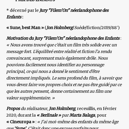
* décerné par le
Jury "Filem’On" néerlandophone des
Enfants
:
« Sune, best Man »
(
Jon Holmberg
/
Suède
/fiction/2019/88′)
Motivation du Jury "Filem’On" néerlandophone des Enfants
:
« Nous avons trouvé que c’était un film très solide avec un
message fort. L’équilibré entre réalité et fiction l’a rendu
convaincant, surprenant mais également drôle. Nous
pouvions facilement nous identifier au personnage
principal, ce qui nous a donné le sentiment d’être
directement impliqués. Le sens profond du film, à savoir que
vous devez faire vos propres choix et ne pas être guidé par ce
que les autres pensent, donne certainement au film une
valeur supplémentaire. »
Propos
du réalisateur
,
Jon Holmberg
, receuillis, en février
2020, durant la
« Berlinale »
par
Marta Balaga
, pour
« Cineuropa »
:
« J’ai moi-même des enfants du même âge
que
‘Sune’
. C’était donc une excuse parfaite pour