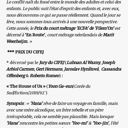
Le conflit naît du fossé entre le monde des adultes et celui des
enfants. Le public suit l’état d’esprit des enfants et, avec eux,
nous découvrons ce qui se passe réellement. Quand le jour se
lève, nous sommes tous arrivés à une nouvelle perspective.
Cette année, le
Prix du court métrage 'ECFA' de 'Filem’On'
est
décerné à
‘En Route’
, court métrage néerlandais de
Marit
Weerheijm
. »
*** PRIX DU CIFEJ
* décerné par le
Jury du CIFEJ
(
Lubnan Al Wazny
,
Joseph
Arbiol Carmen
,
Gert Hermans
,
Jaroslav Hynštová
,
Cassandra
Offenberg
&
Roberto Romeo
)
:
« The House of Us »
(
Yoon Ga-eun
/
Corée du
Sud
/fiction/2019/92′)
Synopsis
:
«
'Hana'
rêve de faire un voyage en famille, mais
avec une mère alcoolique, un frère rebelle et un père
irrécupérable, cela ne semble pas plausible. Mais lorsque
'Hana'
rencontre les petites sœurs
'Yoo-mi'
&
'Yoo-jin'
, l’été