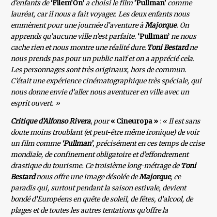
d’enfants de
‘Filem’On’
a choisi le film
'Pullman'
comme
lauréat, car il nous a fait voyager. Les deux enfants nous
emmènent pour une journée d’aventure à
Majorque
. On
apprends qu’aucune ville n’est parfaite.
‘Pullman’
ne nous
cache rien et nous montre une réalité dure.
Toni Bestard
ne
nous prends pas pour un public naïf et on a apprécié cela.
Les personnages sont très originaux, hors de commun.
C’était une expérience cinématographique très spéciale, qui
nous donne envie d’aller nous aventurer en ville avec un
esprit ouvert. »
Critique d’Alfonso Rivera
,
pour
« Cineuropa »
:
« Il est sans
doute moins troublant (et peut-être même ironique) de voir
un film comme
‘Pullman’
, précisément en ces temps de crise
mondiale, de confinement obligatoire et d’effondrement
drastique du tourisme. Ce troisième long-métrage de
Toni
Bestard
nous offre une image désolée de
Majorque
, ce
paradis qui, surtout pendant la saison estivale, devient
bondé d’Européens en quête de soleil, de fêtes, d’alcool, de
plages et de toutes les autres tentations qu’offre la