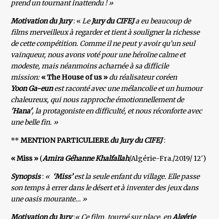
prend un tournant inattendu ! »
Motivation du Jury
: «
Le
Jury du CIFEJ
a eu beaucoup de
films merveilleux à regarder et tient à souligner la richesse
de cette compétition. Comme il ne peut y avoir qu’un seul
vainqueur, nous avons voté pour une héroïne calme et
modeste, mais néanmoins acharnée à sa difficile
mission:
« The House of us »
du réalisateur coréen
Yoon Ga-eun
est raconté avec une mélancolie et un humour
chaleureux, qui nous rapproche émotionnellement de
'Hana'
, la protagoniste en difficulté, et nous réconforte avec
une belle fin. »
**
MENTION PARTICULIERE
du Jury du CIFEJ
:
« Miss »
(
Amira Géhanne Khalfallah
/Algérie-Fra./2019/ 12′)
Synopsis
:
«
‘Miss’
est la seule enfant du village. Elle passe
son temps à errer dans le désert et à inventer des jeux dans
une oasis mourante… »
Motivation du Jury
:
« Ce film, tourné sur place, en
Algérie