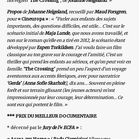
norvégien
‘The Crossing’
, de
Johanne Helgeland
. »
Propos
de
Johanne Helgeland,
recueilli par
Maud Forsgren
,
pour
« Cineuropa »
:
« "Parler aux enfants des sujets
importants, des questions difficiles, est utile...
C’est sur le
scénario initial de
Maja Lunde
, que nous avons travaillé, et
non sur le roman qu’elle en a tiré en 2012, le scénario étant
développé par
Espen Torkildsen
. J’ai voulu faire un film
classique au ton grave sur le courage et l’amitié, C’est un
thriller qui prend les enfants au sérieux, et qu’on peut voir en
famille.
'The Crossing'
prend un peu l’aspect d’un voyage
aventureux aux accents féeriques, avec pour narratrice
‘Gerda’
{
Anna Sofie Skarholt
}, dix ans… Souvent en pleine
forêt et sur terrain glissant (les jeunes acteurs) m’ont
impressionnée par leur courage, leur détermination… Ce
sont eux qui portent le film. »
*** PRIX DU MEILLEUR DOCUMENTAIRE
* décerné par le
Jury de l’« ECFA »
: