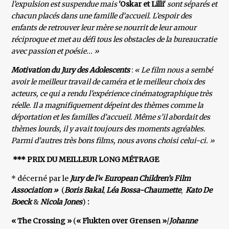
l’expulsion est suspendue mais
'Oskar et Lilli'
sont séparés et
chacun placés dans une famille d’accueil. L’espoir des
enfants de retrouver leur mère se nourrit de leur amour
réciproque et met au défi tous les obstacles de la bureaucratie
avec passion et poésie... »​
Motivation du Jury des Adolescents
:
« Le film nous a sembé
avoir le meilleur travail de caméra et le meilleur choix des
acteurs, ce qui a rendu l’expérience cinématographique très
réelle. Il a magnifiquement dépeint des thèmes comme la
déportation et les familles d’accueil. Même s’il abordait des
thèmes lourds, il y avait toujours des moments agréables.
Parmi d’autres très bons films, nous avons choisi celui-ci. »
*** PRIX DU MEILLEUR LONG MÉTRAGE
* décerné par le
Jury de l’« European Children’s Film
Association »
(
Boris Bakal
,
Léa Bossa-Chaumette
,
Kato De
Boeck
&
Nicola Jones
)
:
« The Crossing »
(
« Flukten over Grensen »
/
Johanne