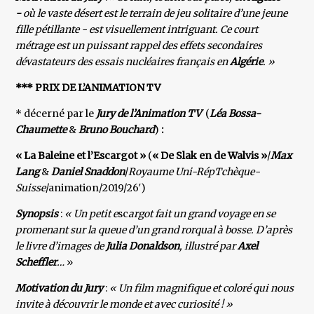
-
où le vaste désert est le terrain de jeu solitaire d’une jeune
fille pétillante - est visuellement intriguant. Ce court
métrage est un puissant rappel des effets secondaires
dévastateurs des essais nucléaires français en
Algérie
. »
*** PRIX DE L’ANIMATION TV
* décerné par le
Jury de l’Animation TV
(
Léa Bossa-
Chaumette
&
Bruno Bouchard
)
:
« La Baleine et l’Escargot »
(
« De Slak en de Walvis »
/
Max
Lang
&
Daniel Snaddon
/
Royaume Uni-RépTchèque-
Suisse
/animation/2019/26′)
Synopsis
:
« Un petit e
sc
argot fait un grand voyage en se
promenant sur la queue d’un grand rorqual à bosse. D’après
le livre d’images de
Julia Donaldson
, illustré par
Axel
Scheffler
…
»
Motivation du Jury
:
« Un film magnifique et coloré qui nous
invite à découvrir le monde et avec curiosité ! »