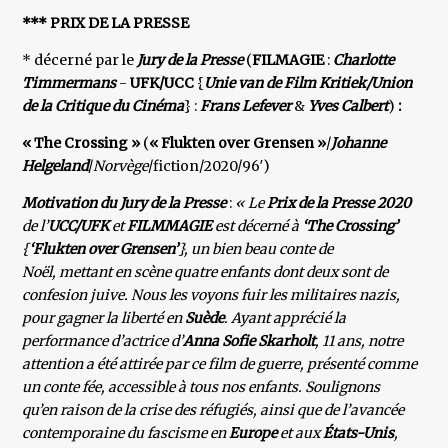
*** PRIX DE LA PRESSE
* décerné par le
Jury de la Presse
(
FILMAGIE
:
Charlotte
Timmermans
-
UFK/UCC
{
Unie van de Film Kritiek/Union
de la Critique du Cinéma
} :
Frans Lefever
&
Yves Calbert
)
:
« The Crossing »
(
« Flukten over Grensen »
/
Johanne
Helgeland
/
Norvège
/fiction/2020/96′)
Motivation du Jury de la Presse
:
« Le
Prix de la Presse 2020
de l’
UCC/UFK
et
FILMMAGIE
est décerné à
‘The Crossing’
{
‘Flukten over Grensen’
}, un bien beau conte de
Noël, mettant en scène quatre enfants dont deux sont de
confesion juive. Nous les voyons fuir les militaires nazis,
pour gagner la liberté en
Suède
. Ayant apprécié la
performance d’actrice d’
Anna Sofie Skarholt
, 11 ans, notre
attention a été attirée par ce film de guerre, présenté comme
un conte fée, accessible à tous nos enfants. Soulignons
qu’en raison de la crise des réfugiés, ainsi que de l’avancée
contemporaine du fascisme en
Europe
et aux
États-Unis
,