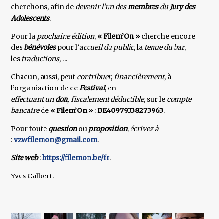
cherchons, afin de
devenir l’un des
membres
du
Jury des
Adolescents
.
Pour la
prochaine édition
,
« Filem’On »
cherche encore
des
bénévoles
pour l’
accueil du public
, la
tenue du bar
,
les
traductions
, …
Chacun, aussi, peut
contribuer
,
financièrement
, à
l’organisation de ce
Festival
, en
effectuant un
don
, fiscalement déductible
, sur le
compte
bancaire
de
« Filem’On »
:
BE40979338273963
.
Pour toute
question
ou
proposition
,
écrivez à
:
vzwfilemon@gmail.com
.
Site web
:
https://filemon.be/fr
.
Yves Calbert.