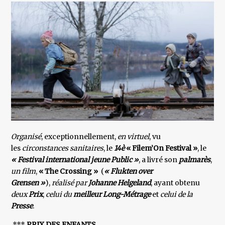
Organisé
, exceptionnellement,
en virtuel
, vu
les
circonstances sanitaires
, le
14è
« Filem’On Festival »
, le
« Festival international jeune Public »
, a livré son
palmarès
,
un film
,
« The Crossing »
(
« Flukten over
Grensen »
),
réalisé par
Johanne Helgeland
, ayant obtenu
deux
Prix
,
celui du
meilleur Long-Métrage
et
celui de la
Presse
.
***
PRIX DES ENFANTS