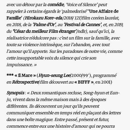
avec un détour par la
comédie
, ‘Voice of Silence’ peut
rappeler à certains égards le ‘palmedorisé'
‘Une Affaire de
Famille'
(
Hirokazu Kore-eda
/2018/ 121'/film coréen lauréat,
en 2018, de la
'Palme d'Or'
, au
'Festival de Cannes'
, et, en 2019,
du
"César du meilleur Film étranger'
/ndlr), sauf qu’ici, la
réalisatrice n’édulcore pas : c’est un film sur la famille, avec
toute sa violence intrinsèque, sur l’abandon, avec tout
l’amour qu’il apporte. Sur les paradoxes de notre vie, comme
cette insupportable voix du silence qui crie son
impuissance. »
*** « Il Mare »
(
Hyun-seung Lee
/2000/99′),
programmé
en
Rétrospective
/
film découvert au
« BIFFF »
, en 2001)
Synopsis
:
« Deux romantiques recluse, Song-hyun et Eun-
ju, vivent dans la même maison mais à des époques
différentes. Ils découvrent un jour qu’ils peuvent
communiquer ensemble en temps réel en plaçant des lettres
dans une boîte magique. Entre passé, présent et futur,
commence entre eux une histoire d’amour qui ne pourra