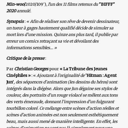
Min-woo
/
2020/109′),
l'un des 11 films retenus du
"BIFFF"
2020
annulé.
Synopsis
:
« Afin de réaliser son rêve de devenir dessinateur,
un tueur à gages hautement qualifié décide de simuler sa
mort lors d’une mission. Quinze ans plus tard, il publie par
erreur un comics retraçant sa vie et dévoilant des
informations sensibles… »
Critique de la presse
:
Par
Christian Georges
pour
« La Tribune des Jeunes
Cinéphiles »
: «
Ajoutant à l’originalité de
‘Hitman : Agent
Jun’
, des séquences d’animation (les dessins du héros) sont
intégrés dans la diégèse. Alors que Jun dégaine ses stylos de
couleur, des portraits d’un rouge violacé se mêlent aux tons
des verts émeraude, donnant l’impression d’un fulgurant
tourbillon coloré. Ce mélange entre scènes d’action réelles et
scènes d’action animées est non seulement esthétiquement
beau, mais aussi mené de manière intelligente. En effet, les