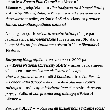
Selon le
« Korean Film Council »
,
« Voice of
Silence »
, quoiqu’étant un
film indépendant à budget limité
,
a attiré
79.791 cinéphiles
, le
17 octobre 2020
,
troisième jour
de sa sortie en
salles
, en
Corée du Sud
, se classant
premier
film au box-office quotidien national
.
A souligner que le
scénario de cette fiction
, rédigé par
la réalisatrice,
Eui-jeong Hong
, fut retenu, en 2016, dans
le
top 12 des projets étudiants
présentés à la
« Biennale de
Venise »
.
Eui-jeong Hong
,
diplômée en cinéma
, en 2005, par
la
« Korea National University of Arts »
, après deux années
vécues comme
assistante réalisatrice
de
clips
vidéos
et
publicités
, se rendit
à
Londres
, afin d’
étudier à la
« London Film School »
. Ayant réalisé
plusieurs
courts
métrages
dans la
capitale britannique
, elle revint
dans son
pays
, y réalisant
son
premier long métrage
,
« Voice of
Silence »
.
Pour le
« BIFFF »
:
« Passant
du thriller noir au drame social