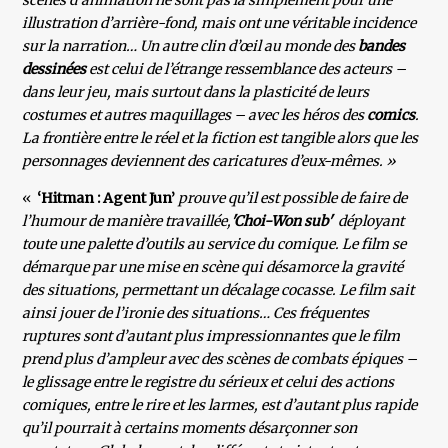
scènes d’animation ne sont pas là simplement pour une
illustration d’arrière-fond, mais ont une véritable incidence
sur la narration… Un autre clin d’œil au monde des
bandes
dessinées
est celui de l’étrange ressemblance des acteurs –
dans leur jeu, mais surtout dans la plasticité de leurs
costumes et autres maquillages – avec les héros des
comics
.
La frontière entre le réel et la fiction est tangible alors que les
personnages deviennent des caricatures d’eux-mêmes. »
«
‘Hitman : Agent Jun’
prouve qu’il est possible de faire de
l’humour de manière travaillée,
'Choi-Won sub'
déployant
toute une palette d’outils au service du comique. Le film se
démarque par une mise en scène qui désamorce la gravité
des situations, permettant un décalage cocasse. Le film sait
ainsi jouer de l’ironie des situations… Ces fréquentes
ruptures sont d’autant plus impressionnantes que le film
prend plus d’ampleur avec des scènes de combats épiques –
le glissage entre le registre du sérieux et celui des actions
comiques, entre le rire et les larmes, est d’autant plus rapide
qu’il pourrait à certains moments désarçonner son