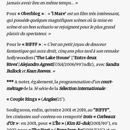
jamais avoir lieu en même temps… »
Pour
« Oberblog »
:
«
‘l Mare’
est un film très intéressant,
qui possède quelques magnifiques scènes où la mise en
scène et un bon scénario se rejoignent pour le plus grand
plaisir du spectateur. »
Pour le
« BIFFF »
:
« C’est un petit joyau de douceur
fantastique qui aura droit, cinq ans plus tard à son remake
hollywoodien
(
'The Lake House'
{
'Entre deux
Rives'
/
Alejandro Agresti
/
USA
/2006/99’/ndlr)
, avec
Sandra
Bullock
et
Kean Reeves
. »
***
A noter, également, la
programmation d’un
court-
métrage
de la
3è série
de la
Sélection internationale
:
« Couple Rings »
(
Anglee
/21′).
Soulignons, enfin, qu’entre 2001 et 2019,
au
"BIFFF"
,
les
cinéastes sud-coréens
on remporté
trois « Corbeaux
d’Or »
: en 2001, pour
« L’Île »
(
Kim Ki-duk
/2001/90′), en