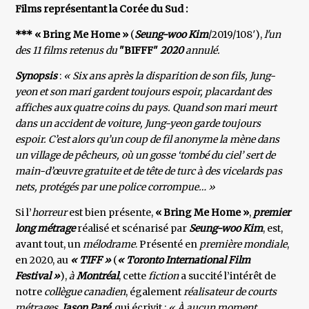
Films représentant la Corée du Sud :
*** « Bring Me Home »
(
Seung-woo Kim
/2019/108′),
l'un
des 11 films retenus du
"BIFFF"
2020
annulé.
Synopsis
:
« Six ans après la disparition de son fils, Jung-
yeon et son mari gardent toujours espoir, placardant des
affiches aux quatre coins du pays. Quand son mari meurt
dans un accident de voiture, Jung-yeon garde toujours
espoir. C’est alors qu’un coup de fil anonyme la mène dans
un village de pêcheurs, où un gosse ‘tombé du ciel’ sert de
main-d’œuvre gratuite et de tête de turc à des vicelards pas
nets, protégés par une police corrompue… »
Si l’
horreur
est bien présente,
« Bring Me Home »
,
premier
long métrage
réalisé et scénarisé par
Seung-woo Kim
, est,
avant tout, un
mélodrame
. Présenté en
première mondiale
,
en 2020, au
« TIFF »
(
« Toronto International Film
Festival »
),
à
Montréal
, cette
fiction
a succité l’intérêt de
notre
collègue canadien
, également
réalisateur de courts
métrages
,
Jason Paré
, qui écrivit :
« À aucun moment,