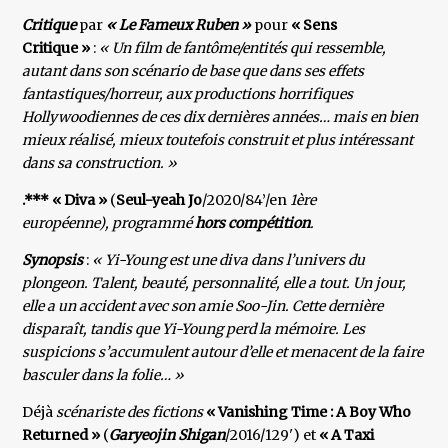
Critique
par
« Le Fameux Ruben »
pour
« Sens
Critique »
:
« Un film de fantôme/entités qui ressemble,
autant dans son scénario de base que dans ses effets
fantastiques/horreur, aux productions horrifiques
Hollywoodiennes de ces dix dernières années… mais en bien
mieux réalisé, mieux toutefois construit et plus intéressant
dans sa construction. »
.*** « Diva »
(
Seul-yeah Jo
/2020/84’/en
1ère
européenne), programmé
hors compétition
.
Synopsis
:
« Yi-Young est une diva dans l’univers du
plongeon. Talent, beauté, personnalité, elle a tout. Un jour,
elle a un accident avec son amie Soo-Jin. Cette dernière
disparaît, tandis que Yi-Young perd la mémoire. Les
suspicions s’accumulent autour d’elle et menacent de la faire
basculer dans la folie… »
Déjà
scénariste des fictions
« Vanishing Time : A Boy Who
Returned »
(
Garyeojin Shigan
/2016/129') et
« A Taxi