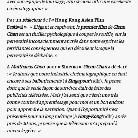
avec son équipe de tournage, afin de nous offir une excellente
cinématographie. »
Par un
rédacteur
de l’
« Hong Kong Asian Film
Festival »
:
« Elégant et captivant, le
premier film
de
Glenn
Chan
est un thriller pychologique à couper le souffle, sur la
perversité inconsciemment ancrée dans notre esprit et les
terrifiantes conséquences qui en découlent lorsque la
perversité se déchaîne. »
A
Matthaeus Choo
, pour
« Sinema »
,
Glenn Chan
a déclaré
:
« Je dirais que notre industrie cinématographique en était
encore à ses balbutiements
(
à
Singapour
/ndlr)
. Je pense
donc que la seule façon de survivre était de faire des
publicités télévisées. Mais j’ai senti que c’était une très
bonne courbe d’apprentissage pour moi et un bon endroit
pour apprendre la narration. Quand l’opportunité s’est
présentée pour un long métrage
(
à
Hong-Kong
/ndlr)
après
près de 20 ans, je pense que la télévision m’a préparé à
mieux le gérer. »