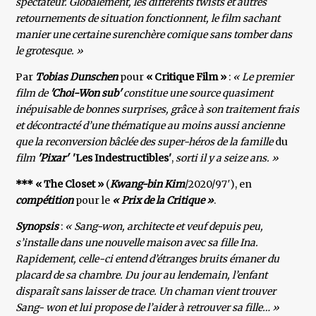
spectateur. Globalement, les différents twists et autres
retournements de situation fonctionnent, le film sachant
manier une certaine surenchère comique sans tomber dans
le grotesque. »
Par
Tobias Dunschen
pour
« Critique Film »
:
« Le premier
film de
'Choi-Won sub'
constitue une source quasiment
inépuisable de bonnes surprises, grâce à son traitement frais
et décontracté d’une thématique au moins aussi ancienne
que la reconversion bâclée des super-héros de la famille
du
film
'Pixar'
'Les Indestructibles'
,
sorti il y a seize ans. »
*** « The Closet »
(
Kwang-bin Kim
/2020/97′), en
compétition
pour le
« Prix de la Critique »
.
Synopsis
:
« Sang-won, architecte et veuf depuis peu,
s’installe dans une nouvelle maison avec sa fille Ina.
Rapidement, celle-ci entend d’étranges bruits émaner du
placard de sa chambre. Du jour au lendemain, l’enfant
disparaît sans laisser de trace. Un chaman vient trouver
Sang- won et lui propose de l’aider à retrouver sa fille… »