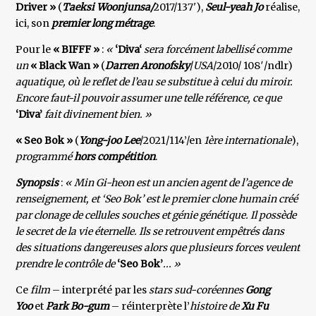
Driver »
(
Taeksi Woonjunsa/
2017/137'),
Seul-yeah Jo
réalise,
ici, son
premier long métrage
.
Pour le
« BIFFF »
:
«
‘Diva‘
sera forcément labellisé comme
un
« Black Wan »
(
Darren Aronofsky
/
USA
/2010/
108′/ndlr)
aquatique, où le reflet de l’eau se substitue à celui du miroir.
Encore faut-il pouvoir assumer une telle référence, ce que
‘Diva’
fait divinement bien. »
« Seo Bok »
(
Yong-joo Lee
/2021/114’/en
1ère internationale
),
programmé
hors compétition
.
Synopsis
:
« Min Gi-heon est un ancien agent de l’agence de
renseignement, et ‘Seo Bok’ est le premier clone humain créé
par clonage de cellules souches et génie génétique. Il possède
le secret de la vie éternelle. Ils se retrouvent empêtrés dans
des situations dangereuses alors que plusieurs forces veulent
prendre le contrôle de
‘Seo
Bok’
... »
Ce
film
– interprété par les
stars sud-coréennes
Gong
Yoo
et
Park Bo-gum
– réinterprète l’
histoire de
Xu Fu