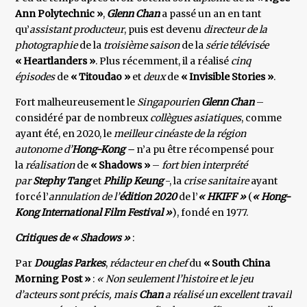
Ann Polytechnic »
,
Glenn Chan
a passé un an en tant
qu’
assistant producteur
, puis est devenu
directeur de la
photographie
de la
troisième saison
de la
série télévisée
« Heartlanders »
. Plus récemment, il a réalisé
cinq
épisodes
de
« Titoudao »
et
deux
de
« Invisible Stories »
.
Fort malheureusement le
Singapourien
Glenn Chan
–
considéré par de nombreux
collègues asiatiques
, comme
ayant été, en 2020, le
meilleur cinéaste de la région
autonome d’
Hong-Kong
–
n’a pu être récompensé pour
la
réalisation
de
« Shadows »
–
fort bien interprété
par
Stephy Tang
et
Philip Keung
-, la
crise sanitaire
ayant
forcé l’
annulation de l’
édition 2020
de l’
« HKIFF »
(
« Hong-
Kong International Film Festival »
), fondé en 1977.
Critiques de « Shadows »
:
Par
Douglas Parkes
,
rédacteur en chef
du
« South China
Morning Post »
:
« Non seulement l’histoire et le jeu
d’acteurs sont précis, mais
Chan
a réalisé un excellent travail