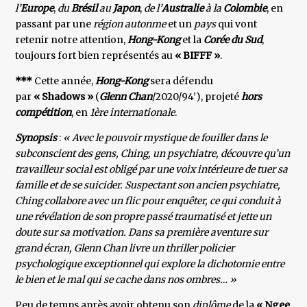
l’
Europe
,
du
Brésil
au
Japon
,
de l’
Australie
à la
Colombie
, en
passant par une
région autonme
et un
pays
qui vont
retenir notre attention,
Hong-Kong
et la
Corée du Sud
,
toujours fort bien représentés au
« BIFFF »
.
***
Cette année,
Hong-Kong
sera défendu
par
« Shadows »
(
Glenn Chan
/2020/94’), projeté
hors
compétition
, en
1ère internationale
.
Synopsis
:
« Avec le pouvoir mystique de fouiller dans le
subconscient des gens, Ching, un psychiatre, découvre qu’un
travailleur social est obligé par une voix intérieure de tuer sa
famille et de se suicider. Suspectant son ancien psychiatre,
Ching collabore avec un flic pour enquêter, ce qui conduit à
une révélation de son propre passé traumatisé et jette un
doute sur sa motivation. Dans sa première aventure sur
grand écran, Glenn Chan livre un thriller policier
psychologique exceptionnel qui explore la dichotomie entre
le bien et le mal qui se cache dans nos ombres… »
Peu de temps après avoir obtenu son
diplôme
de la
« Ngee