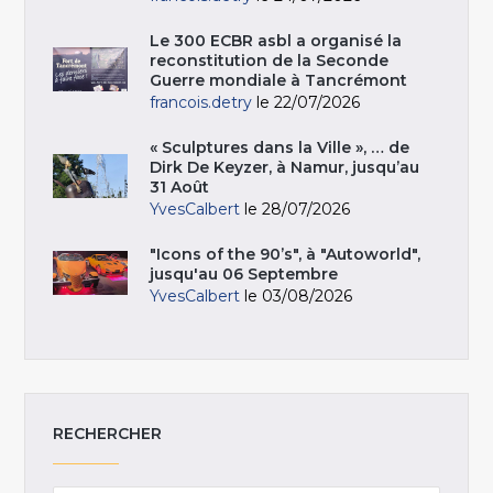
Le 300 ECBR asbl a organisé la
reconstitution de la Seconde
Guerre mondiale à Tancrémont
francois.detry
le 22/07/2026
« Sculptures dans la Ville », … de
Dirk De Keyzer, à Namur, jusqu’au
31 Août
YvesCalbert
le 28/07/2026
"Icons of the 90’s", à "Autoworld",
jusqu'au 06 Septembre
YvesCalbert
le 03/08/2026
RECHERCHER