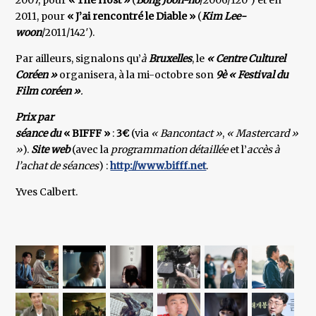
2007, pour
« The Host »
(
Bong Joon-ho
/2006/120′) et en
2011, pour
« J’ai rencontré le Diable »
(
Kim Lee-
woon
/2011/142′).
Par ailleurs, signalons qu’
à
Bruxelles
, le
« Centre Culturel
Coréen »
organisera, à la mi-octobre son
9è « Festival du
Film coréen »
.
Prix par
séance du
« BIFFF »
:
3€
(via
« Bancontact »
,
« Mastercard »
&
«
»
).
Site web
(avec la
programmation détaillée
et l’
accès à
l’achat de séances
) :
http://www.bifff.net
.
Yves Calbert.