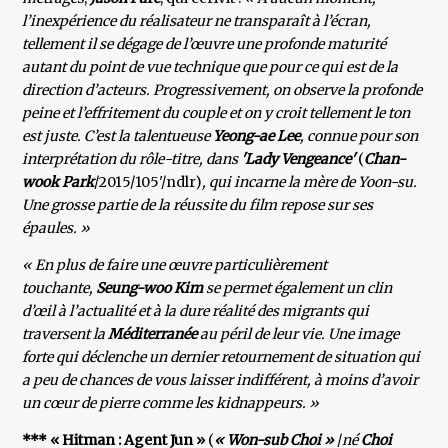
l’inexpérience du réalisateur ne transparaît à l’écran,
tellement il se dégage de l’œuvre une profonde maturité
autant du point de vue technique que pour ce qui est de la
direction d’acteurs. Progressivement, on observe la profonde
peine et l’effritement du couple et on y croit tellement le ton
est juste. C’est la talentueuse
Yeong-ae Lee
, connue pour son
interprétation du rôle-titre, dans
'Lady Vengeance'
(
Chan-
wook Park
/2015/105'/ndlr)
, qui incarne la mère de Yoon-su.
Une grosse partie de la réussite du film repose sur ses
épaules. »
« En plus de faire une œuvre particulièrement
touchante,
Seung-woo Kim
se permet également un clin
d’œil à l’actualité et à la dure réalité des migrants qui
traversent la
Méditerranée
au péril de leur vie. Une image
forte qui déclenche un dernier retournement de situation qui
a peu de chances de vous laisser indifférent, à moins d’avoir
un cœur de pierre comme les kidnappeurs. »
*** « Hitman : Agent Jun »
(
« Won-sub Choi »
/
né
Choi