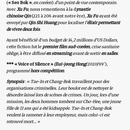
(
« Seo Bok »
,
en coréen
)
d’un point de vue contemporain
.
Avec
Xu Fu
, nous remontions à la d
ynastie
chinoise Qin
(221 à 206 avant notre ère),
Xu Fu
ayant été
envoyé par
Qin Shi Huang
pour localiser l’
élixir
permettant
de vivre deux fois
.
Ayant bénéficié d’un
budget de 14,2 millions d’US Dollars
,
cette fiction fut le
premier film sud-coréen
,
crise sanitaire
oblige
, à être
diffusé
en streaming
avant de sortir
en salles
.
*** « Voice of Silence »
(Eui-jeong Hong
/2020/99′),
programmé
hors compétition
.
Synopsis
:
« Tae-In et Chang-Bok travaillent pour des
organisations criminelles. Leur boulot est de nettoyer le
désordre laissé lors de scènes de crimes. Un jour, lors d’une
mission, les deux hommes tombent sur Cho-Hee, une jeune
fille de 11 ans qui a été kidnappée. Tae-In et Chang-Bok
veulent la ramener à leur employeur, mais celui-ci est
retrouvé mort… »