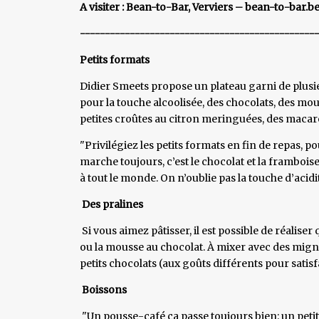
A visiter : Bean-to-Bar, Verviers – bean-to-bar.b
-----------------------------------------------
Petits formats
Didier Smeets propose un plateau garni de plus
pour la touche alcoolisée, des chocolats, des mo
petites croûtes au citron meringuées, des macaro
"Privilégiez les petits formats en fin de repas, p
marche toujours, c’est le chocolat et la framboise
à tout le monde. On n’oublie pas la touche d’acid
Des pralines
Si vous aimez pâtisser, il est possible de réalis
ou la mousse au chocolat. À mixer avec des mignar
petits chocolats (aux goûts différents pour satisfa
Boissons
"Un pousse-café ça passe toujours bien: un peti