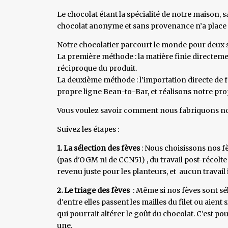
Le chocolat étant la spécialité de notre maison, 
chocolat anonyme et sans provenance n’a place d
Notre chocolatier parcourt le monde pour deux
La première méthode : la matière finie directem
réciproque du produit.
La deuxième méthode : l’importation directe de 
propre ligne Bean-to-Bar, et réalisons notre pro
Vous voulez savoir comment nous fabriquons no
Suivez les étapes :
1. La sélection des fèves
: Nous choisissons nos fè
(pas d'OGM ni de CCN51) , du travail post-récolte 
revenu juste pour les planteurs, et aucun travail 
2. Le triage des fèves
: ​Même si nos fèves sont s
d'entre elles passent les mailles du filet ou aie
qui pourrait altérer le goût du chocolat. C'est po
une.