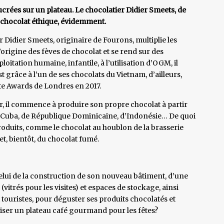
ucrées sur un plateau. Le chocolatier Didier Smeets, de
 chocolat éthique, évidemment.
r Didier Smeets, originaire de Fourons, multiplie les
 l’origine des fèves de chocolat et se rend sur des
loitation humaine, infantile, à l’utilisation d’OGM, il
st grâce à l’un de ses chocolats du Vietnam, d’ailleurs,
ate Awards de Londres en 2017.
r, il commence à produire son propre chocolat à partir
de Cuba, de République Dominicaine, d’Indonésie… De quoi
produits, comme le chocolat au houblon de la brasserie
 et, bientôt, du chocolat fumé.
ui de la construction de son nouveau bâtiment, d’une
(vitrés pour les visites) et espaces de stockage, ainsi
t touristes, pour déguster ses produits chocolatés et
liser un plateau café gourmand pour les fêtes?