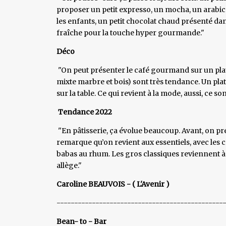
proposer un petit expresso, un mocha, un arabic
les enfants, un petit chocolat chaud présenté da
fraîche pour la touche hyper gourmande."
Déco
"On peut présenter le café gourmand sur un plat
mixte marbre et bois) sont très tendance. Un plat
sur la table. Ce qui revient à la mode, aussi, ce s
Tendance 2022
"En pâtisserie, ça évolue beaucoup. Avant, on pr
remarque qu’on revient aux essentiels, avec les c
babas au rhum. Les gros classiques reviennent à 
allège."
Caroline BEAUVOIS - ( L'Avenir )
-----------------------------------------------
Bean- to - Bar