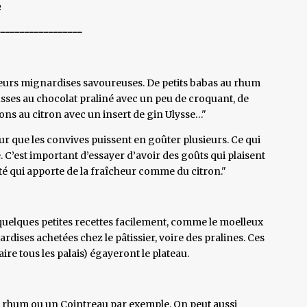
e
------------------
ieurs mignardises savoureuses. De petits babas au rhum
usses au chocolat praliné avec un peu de croquant, de
ns au citron avec un insert de gin Ulysse…"
our que les convives puissent en goûter plusieurs. Ce qui
. C’est important d’essayer d’avoir des goûts qui plaisent
ité qui apporte de la fraîcheur comme du citron."
er quelques petites recettes facilement, comme le moelleux
dises achetées chez le pâtissier, voire des pralines. Ces
ire tous les palais) égayeront le plateau.
t rhum ou un Cointreau par exemple. On peut aussi