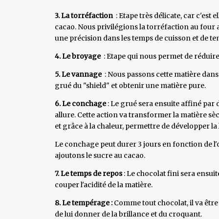
3. La torréfaction
: Etape très délicate, car c'est 
cacao. Nous privilégions la torréfaction au four
une précision dans les temps de cuisson et de t
4. Le broyage
: Etape qui nous permet de réduire
5. Le vannage
: Nous passons cette matière dans
grué du "shield" et obtenir une matière pure.
6. Le conchage
: Le grué sera ensuite affiné par 
allure. Cette action va transformer la matière sè
et grâce à la chaleur, permettre de développer l
Le conchage peut durer 3 jours en fonction de l'o
ajoutons le sucre au cacao.
7. Le temps de repos
: Le chocolat fini sera ensu
couper l'acidité de la matière.
8. Le tempérage :
Comme tout chocolat, il va être 
de lui donner de la brillance et du croquant.