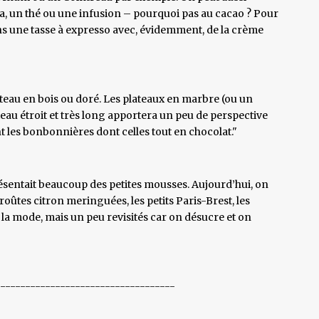
a, un thé ou une infusion – pourquoi pas au cacao ? Pour
ns une tasse à expresso avec, évidemment, de la crème
eau en bois ou doré. Les plateaux en marbre (ou un
eau étroit et très long apportera un peu de perspective
ont les bonbonnières dont celles tout en chocolat."
ésentait beaucoup des petites mousses. Aujourd’hui, on
roûtes citron meringuées, les petits Paris-Brest, les
la mode, mais un peu revisités car on désucre et on
------------------------------------