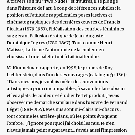
À travers son nu "Two Nudes" et d'autres, il se plonge
dans l’histoire de l’art, à coup de références subtiles : la
position et l’attitude rappellent les poses lascives et
cinématographiques des dernières œuvres de Francis
Picabia (1879-1953), l’idéalisation des courbes féminines
suggèrant l’allusion érotique de Jean-Auguste-
Dominique Ingres (1780-1867). Tout comme Henri
Matisse, il affirme l’autonomie de la couleur en
choisissant une palette tout à fait inattendue.
M. Kimmelman rapporte, en 1998, le propos de Roy
Lichtenstein, dans l'un de ses ouvrages (catalogue/p. 136) :
"Dans mes nus, je voulais mêler des conventions
artistiques a priori incompatibles, à savoir le clair-obscur
et les aplats de couleur, et étudier l'effet produit. J'avais
observé une démarche similaire dans l'oeuvre de Fernand
Léger (1881-1955). Mes nus sont mi-clairs mi-obscurs ,
tout comme les arrière-plans, où les points évoquent
l'ombre... J'ignore pourquoi j'ai choisi les nus. Je n'en
n'avais jamais peint auparavant... J'avais aussi l'impression