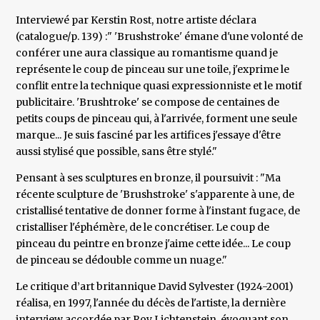
Interviewé par Kerstin Rost, notre artiste déclara
(catalogue/p. 139) :" 'Brushstroke' émane d'une volonté de
conférer une aura classique au romantisme quand je
représente le coup de pinceau sur une toile, j'exprime le
conflit entre la technique quasi expressionniste et le motif
publicitaire. 'Brushtroke' se compose de centaines de
petits coups de pinceau qui, à l'arrivée, forment une seule
marque... Je suis fasciné par les artifices j'essaye d'être
aussi stylisé que possible, sans être stylé."
Pensant à ses sculptures en bronze, il poursuivit : "Ma
récente sculpture de 'Brushstroke' s'apparente à une, de
cristallisé tentative de donner forme à l'instant fugace, de
cristalliser l'éphémère, de le concrétiser. Le coup de
pinceau du peintre en bronze j'aime cette idée... Le coup
de pinceau se dédouble comme un nuage."
Le critique d’art britannique David Sylvester (1924-2001)
réalisa, en 1997, l'année du décès de l'artiste, la dernière
interview accordée par Roy Lichtenstein, évoquant son