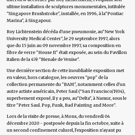
ultime installation de sculptures monumentales, intitulée
"Singapore Brushstroke", installée, en 1996, à la"Pontiac
Marina", à Singapour.
Roy Lichtenstein décéda d'une pneumonie, au"New York
University Medical Center", le 29 septembre 1997, alors
que du 15 juin au 09 novembre 1997, sa composition en
fibre de verre "House II" était exposée, au sein du Pavillon
italien de la 47è "Bienale de Venise".
Une dernière section de cette inoubliable exposition met
en valeur, hors catalogue, les oeuvres "pop" de la
collection permanente du "BAM", notamment celles d'un
autre artiste américain, Peter Saul (°San Francisco/1934),
superbement exposé, il y a peu, au"Delta", à Namur, sous le
titre "Peter Saul. Pop, Funk, Bad Painting and More".
Lors de la visite de presse, à Mons, du vendredi 04
décembre 2020 - postposée depuis la fin octobre, suite à
un second confinement culurel, l'exposition n'ayant pu