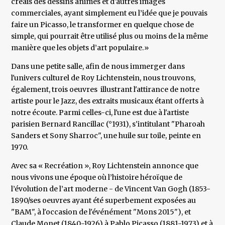
créais des dessins animés et d'autres images
commerciales, ayant simplement eu l’idée que je pouvais
faire un Picasso, le transformer en quelque chose de
simple, qui pourrait être utilisé plus ou moins de la même
manière que les objets d’art populaire.»
Dans une petite salle, afin de nous immerger dans
l'univers culturel de Roy Lichtenstein, nous trouvons,
également, trois oeuvres illustrant l'attirance de notre
artiste pour le Jazz, des extraits musicaux étant offerts à
notre écoute. Parmi celles-ci, l'une est due à l'artiste
parisien Bernard Rancillac (°1931), s'intitulant "Pharoah
Sanders et Sony Sharroc", une huile sur toile, peinte en
1970.
Avec sa « Recréation », Roy Lichtenstein annonce que
nous vivons une époque où l’histoire héroïque de
l’évolution de l’art moderne - de Vincent Van Gogh (1853-
1890/ses oeuvres ayant été superbement exposées au
"BAM", à l'occasion de l'événément "Mons 2015"), et
Claude Monet (1840-1926) à Pablo Picasso (1881-1973) et à