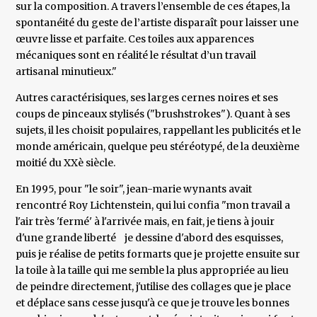
sur la composition. A travers l’ensemble de ces étapes, la
spontanéité du geste de l’artiste disparaît pour laisser une
œuvre lisse et parfaite. Ces toiles aux apparences
mécaniques sont en réalité le résultat d’un travail
artisanal minutieux."
Autres caractérisiques, ses larges cernes noires et ses
coups de pinceaux stylisés ("brushstrokes"). Quant à ses
sujets, il les choisit populaires, rappellant les publicités et le
monde américain, quelque peu stéréotypé, de la deuxième
moitié du XXè siècle.
En 1995, pour "le soir", jean-marie wynants avait
rencontré Roy Lichtenstein, qui lui confia "mon travail a
l'air très 'fermé' à l'arrivée mais, en fait, je tiens à jouir
d'une grande liberté je dessine d'abord des esquisses,
puis je réalise de petits formarts que je projette ensuite sur
la toile à la taille qui me semble la plus appropriée au lieu
de peindre directement, j'utilise des collages que je place
et déplace sans cesse jusqu'à ce que je trouve les bonnes