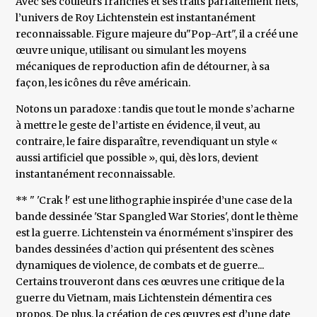
Avec ses couleurs franches et ses traits parfaitement nets,
l’univers de Roy Lichtenstein est instantanément
reconnaissable. Figure majeure du"Pop-Art", il a créé une
œuvre unique, utilisant ou simulant les moyens
mécaniques de reproduction afin de détourner, à sa
façon, les icônes du rêve américain.
Notons un paradoxe : tandis que tout le monde s’acharne
à mettre le geste de l’artiste en évidence, il veut, au
contraire, le faire disparaître, revendiquant un style «
aussi artificiel que possible », qui, dès lors, devient
instantanément reconnaissable.
** " 'Crak !' est une lithographie inspirée d’une case de la
bande dessinée 'Star Spangled War Stories', dont le thème
est la guerre. Lichtenstein va énormément s’inspirer des
bandes dessinées d’action qui présentent des scènes
dynamiques de violence, de combats et de guerre...
Certains trouveront dans ces œuvres une critique de la
guerre du Vietnam, mais Lichtenstein démentira ces
propos. De plus, la création de ces œuvres est d’une date