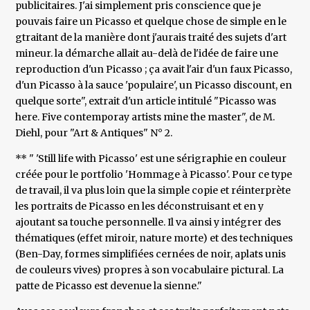
publicitaires. J'ai simplement pris conscience que je
pouvais faire un Picasso et quelque chose de simple en le
gtraitant de la manière dont j'aurais traité des sujets d'art
mineur. la démarche allait au-delà de l'idée de faire une
reproduction d'un Picasso ; ça avait l'air d'un faux Picasso,
d'un Picasso à la sauce 'populaire', un Picasso discount, en
quelque sorte", extrait d'un article intitulé "Picasso was
here. Five contemporay artists mine the master", de M.
Diehl, pour "Art & Antiques" N° 2.
** " 'Still life with Picasso' est une sérigraphie en couleur
créée pour le portfolio 'Hommage à Picasso'. Pour ce type
de travail, il va plus loin que la simple copie et réinterprète
les portraits de Picasso en les déconstruisant et en y
ajoutant sa touche personnelle. Il va ainsi y intégrer des
thématiques (effet miroir, nature morte) et des techniques
(Ben-Day, formes simplifiées cernées de noir, aplats unis
de couleurs vives) propres à son vocabulaire pictural. La
patte de Picasso est devenue la sienne."