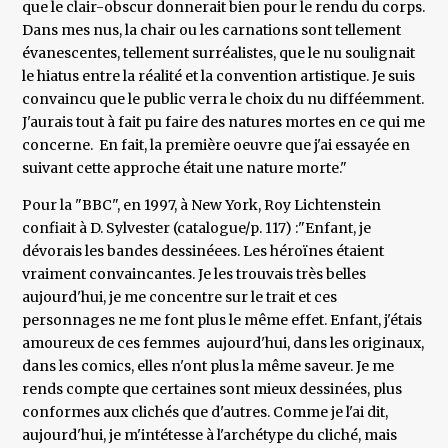
que le clair-obscur donnerait bien pour le rendu du corps.
Dans mes nus, la chair ou les carnations sont tellement
évanescentes, tellement surréalistes, que le nu soulignait
le hiatus entre la réalité et la convention artistique. Je suis
convaincu que le public verra le choix du nu difféemment.
J'aurais tout à fait pu faire des natures mortes en ce qui me
concerne. En fait, la première oeuvre que j'ai essayée en
suivant cette approche était une nature morte."
Pour la "BBC", en 1997, à New York, Roy Lichtenstein
confiait à D. Sylvester (catalogue/p. 117) :"Enfant, je
dévorais les bandes dessinéees. Les héroïnes étaient
vraiment convaincantes. Je les trouvais très belles
aujourd'hui, je me concentre sur le trait et ces
personnages ne me font plus le même effet. Enfant, j'étais
amoureux de ces femmes aujourd'hui, dans les originaux,
dans les comics, elles n'ont plus la même saveur. Je me
rends compte que certaines sont mieux dessinées, plus
conformes aux clichés que d'autres. Comme je l'ai dit,
aujourd'hui, je m'intétesse à l'archétype du cliché, mais