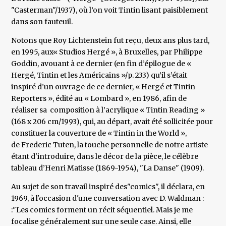
"Casterman"/1937), où l’on voit Tintin lisant paisiblement
dans son fauteuil.
Notons que Roy Lichtenstein fut reçu, deux ans plus tard,
en 1995, aux« Studios Hergé », à Bruxelles, par Philippe
Goddin, avouant à ce dernier (en fin d’épilogue de «
Hergé, Tintin et les Américains »/p. 233) qu’il s’était
inspiré d’un ouvrage de ce dernier, « Hergé et Tintin
Reporters », édité au « Lombard », en 1986, afin de
réaliser sa composition à l’acrylique « Tintin Reading »
(168 x 206 cm/1993), qui, au départ, avait été sollicitée pour
constituer la couverture de « Tintin in the World »,
de Frederic Tuten, la touche personnelle de notre artiste
étant d'introduire, dans le décor de la pièce, le célèbre
tableau d’Henri Matisse (1869-1954), "La Danse" (1909).
Au sujet de son travail inspiré des"comics", il déclara, en
1969, à l'occasion d'une conversation avec D. Waldman :
:"Les comics forment un récit séquentiel. Mais je me
focalise généralement sur une seule case. Ainsi, elle