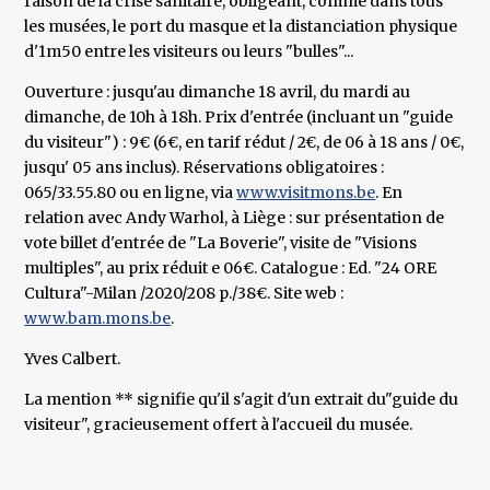
raison de la crise sanitaire, obligeant, comme dans tous
les musées, le port du masque et la distanciation physique
d'1m50 entre les visiteurs ou leurs "bulles"...
Ouverture : jusqu'au dimanche 18 avril, du mardi au
dimanche, de 10h à 18h. Prix d'entrée (incluant un "guide
du visiteur") : 9€ (6€, en tarif rédut / 2€, de 06 à 18 ans / 0€,
jusqu' 05 ans inclus). Réservations obligatoires :
065/33.55.80 ou en ligne, via
www.visitmons.be
. En
relation avec Andy Warhol, à Liège : sur présentation de
vote billet d'entrée de "La Boverie", visite de "Visions
multiples", au prix réduit e 06€. Catalogue : Ed. "24 ORE
Cultura"-Milan /2020/208 p./38€. Site web :
www.bam.mons.be
.
Yves Calbert.
La mention ** signifie qu'il s'agit d'un extrait du"guide du
visiteur", gracieusement offert à l'accueil du musée.