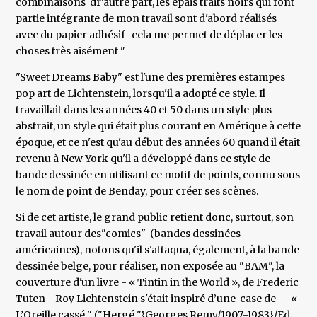
combinaisons dr'autre part, les épais traits noirs qui font
partie intégrante de mon travail sont d'abord réalisés
avec du papier adhésif cela me permet de déplacer les
choses très aisément "
"Sweet Dreams Baby" est l'une des premières estampes
pop art de Lichtenstein, lorsqu'il a adopté ce style. Il
travaillait dans les années 40 et 50 dans un style plus
abstrait, un style qui était plus courant en Amérique à cette
époque, et ce n'est qu'au début des années 60 quand il était
revenu à New York qu'il a développé dans ce style de
bande dessinée en utilisant ce motif de points, connu sous
le nom de point de Benday, pour créer ses scènes.
Si de cet artiste, le grand public retient donc, surtout, son
travail autour des"comics" (bandes dessinées
américaines), notons qu'il s'attaqua, également, à la bande
dessinée belge, pour réaliser, non exposée au "BAM", la
couverture d'un livre - « Tintin in the World », de Frederic
Tuten - Roy Lichtenstein s'était inspiré d’une case de «
L’Oreille cassé " ("Hergé "{Georges Remy/1907-1983}/Ed.