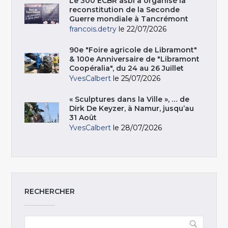
Le 300 ECBR asbl a organisé la
reconstitution de la Seconde
Guerre mondiale à Tancrémont
francois.detry
le 22/07/2026
90e "Foire agricole de Libramont"
& 100e Anniversaire de "Libramont
Coopéralia", du 24 au 26 Juillet
YvesCalbert
le 25/07/2026
« Sculptures dans la Ville », … de
Dirk De Keyzer, à Namur, jusqu’au
31 Août
YvesCalbert
le 28/07/2026
RECHERCHER