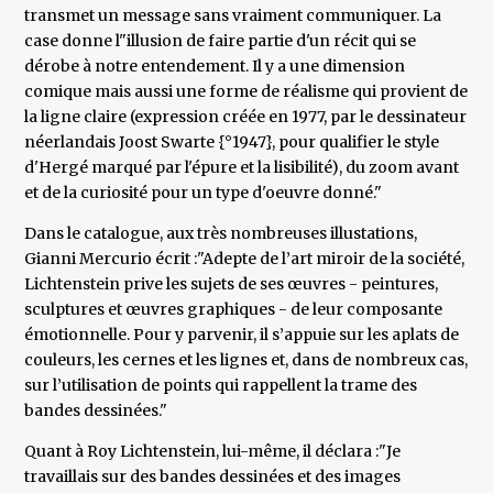
transmet un message sans vraiment communiquer. La
case donne l"illusion de faire partie d'un récit qui se
dérobe à notre entendement. Il y a une dimension
comique mais aussi une forme de réalisme qui provient de
la ligne claire (expression créée en 1977, par le dessinateur
néerlandais Joost Swarte {°1947}, pour qualifier le style
d'Hergé marqué par l'épure et la lisibilité), du zoom avant
et de la curiosité pour un type d'oeuvre donné."
Dans le catalogue, aux très nombreuses illustations,
Gianni Mercurio écrit :"Adepte de l’art miroir de la société,
Lichtenstein prive les sujets de ses œuvres - peintures,
sculptures et œuvres graphiques - de leur composante
émotionnelle. Pour y parvenir, il s’appuie sur les aplats de
couleurs, les cernes et les lignes et, dans de nombreux cas,
sur l’utilisation de points qui rappellent la trame des
bandes dessinées."
Quant à Roy Lichtenstein, lui-même, il déclara :"Je
travaillais sur des bandes dessinées et des images