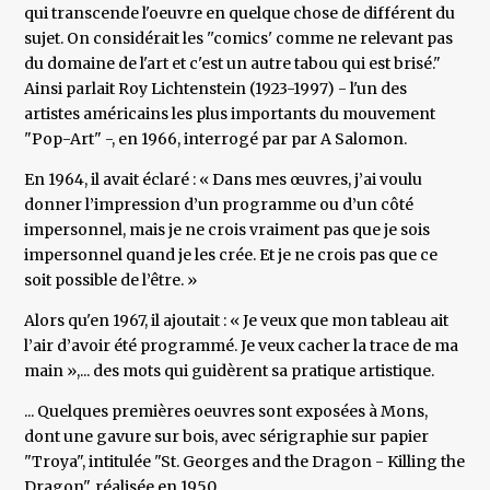
qui transcende l'oeuvre en quelque chose de différent du
sujet. On considérait les ''comics' comme ne relevant pas
du domaine de l'art et c'est un autre tabou qui est brisé."
Ainsi parlait Roy Lichtenstein (1923-1997) - l'un des
artistes américains les plus importants du mouvement
"Pop-Art" -, en 1966, interrogé par par A Salomon.
En 1964, il avait éclaré : « Dans mes œuvres, j’ai voulu
donner l’impression d’un programme ou d’un côté
impersonnel, mais je ne crois vraiment pas que je sois
impersonnel quand je les crée. Et je ne crois pas que ce
soit possible de l’être. »
Alors qu'en 1967, il ajoutait : « Je veux que mon tableau ait
l’air d’avoir été programmé. Je veux cacher la trace de ma
main »,... des mots qui guidèrent sa pratique artistique.
... Quelques premières oeuvres sont exposées à Mons,
dont une gavure sur bois, avec sérigraphie sur papier
"Troya", intitulée "St. Georges and the Dragon - Killing the
Dragon", réalisée en 1950.