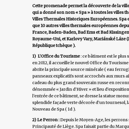
Cette promenade permet la découverte de la ville 
qui a donné son nom « Spa » à toutes les villes t
Villes Thermales Historiques Européennes. Spa 
que 10 autres villes thermales européennes depuis
France, Baden-Baden, Bad Ems et Bad Kissingen 
Royaume-Uni, et Karlovy Vary, Mariánské Láze 
République tchèque ).
1) L’Office du Tourisme
: ce bâtiment est le plus 
en 2012, il accueille le nouvel Office du Tourism
abrite la principale source minérale ( eau ferrug
panneaux explicatifs sont accrochés aux murs ain
cadeau du plus grand souverain russe en reconna
dénommée « Jardin d’Hiver » et lieu d’exposition
l’entrée de ce bâtiment, se dresse la statue monum
splendide façade verte décorée d’un tournesol, la
Nouveau de Spa ( 1d ).
2) Le Perron :
Depuis le Moyen-Age, les perrons son
Principauté de Liège. Spa faisait partie du Marq