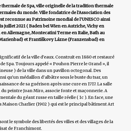
thermale de Spa, ville originelle de la tradition thermale
hermales du monde. Ville fondatrice de l’Association des
est reconnue au Patrimoine mondial de l’UNESCO ainsi
 juillet 2021 ( Baden bei Wien en Autriche, Vichy en
en Allemagne, Montecatini Terme en Italie, Bath au
(Marienbad) et Františkovy Lázne (Franzensbad) en
significatif de la ville d’eaux. Construit en 1880 et restauré
e de Spa. Toujours appelé « Pouhon Pierre le Grand », il
ineuse ) de la ville dans un pavillon octogonal. Des
si qu’un médaillon d’albâtre sous le buste du tsar, un
issance de sa guérison après une cure en 1717. La salle
 du peintre Joan Miro, associe fonte et maçonnerie. A
entale du géant russe en taille réelle ( 1c ). En face, une
 Maison Charlier (1902 ) qui est le principal bâtiment Art
t le symbole des libertés des villes et des villages de la
uisat de Franchimont.