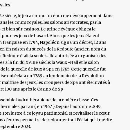
yales.
18e siècle, le jeu a connu un énorme développement dans
ans les cours royales, les salons aristocrates, par la
et bien sûr casinos. Le prince évêque obligea le
pour les jeux de hasard. Alors que les jeux étaient
on française en 1794, Napoléon signa un décret, 12 ans
er. En raison du succès de la Redoute (ancien nom du
 Redoute était la seule salle autorisée à organiser des
 à la fin du XVIIIe siècle: la Waux -Hall et le salon
de la querelle de jeux à Spa en 1785. Cette querelle fut
eoise qui éclata en 1789 au lendemain de la Révolution
maîtrise des jeux, les croupiers de Spa ont été invités à
t 100 ans après le Casino de Sp
 ensemble hydrothérapique de première classe. Ces
thermales par an ( en 1967 ).Depuis l’automne 2019,
son lustre à ce joyau patrimonial et revitaliser le cœur
ons d’euros permettra de redonner tout l’éclat qu’il mérite
 septembre 2023.