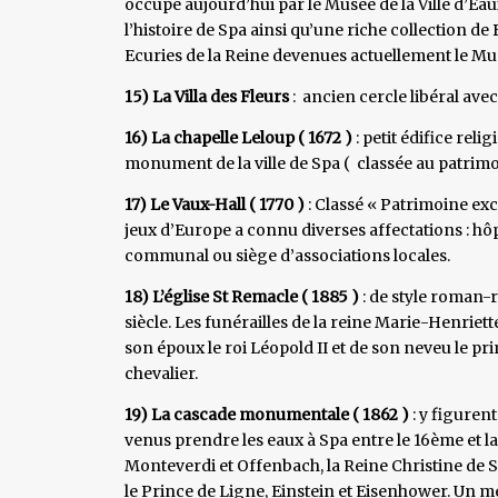
occupé aujourd’hui par le Musée de la Ville d’E
l’histoire de Spa ainsi qu’une riche collection de B
Ecuries de la Reine devenues actuellement le Mu
15) La Villa des Fleurs
: ancien cercle libéral avec
16) La chapelle Leloup ( 1672 )
: petit édifice rel
monument de la ville de Spa ( classée au patrimoi
17) Le Vaux-Hall ( 1770 )
: Classé « Patrimoine exc
jeux d’Europe a connu diverses affectations : hôp
communal ou siège d’associations locales.
18) L’église St Remacle ( 1885 )
: de style roman-r
siècle. Les funérailles de la reine Marie-Henriet
son époux le roi Léopold II et de son neveu le prin
chevalier.
19) La cascade monumentale ( 1862 )
: y figuren
venus prendre les eaux à Spa entre le 16ème et la
Monteverdi et Offenbach, la Reine Christine de Su
le Prince de Ligne, Einstein et Eisenhower. Un m