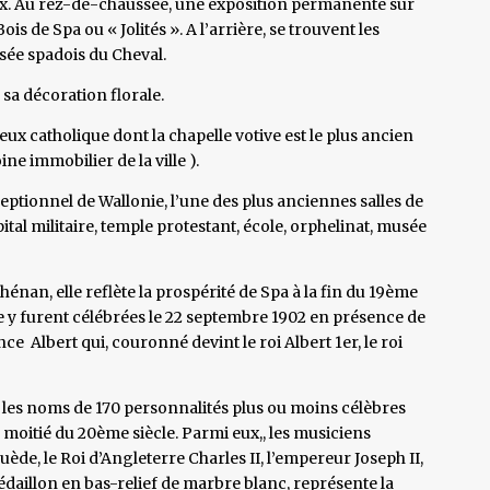
aux. Au rez-de-chaussée, une exposition permanente sur
ois de Spa ou « Jolités ». A l’arrière, se trouvent les
sée spadois du Cheval.
 sa décoration florale.
igieux catholique dont la chapelle votive est le plus ancien
ne immobilier de la ville ).
eptionnel de Wallonie, l’une des plus anciennes salles de
ital militaire, temple protestant, école, orphelinat, musée
hénan, elle reflète la prospérité de Spa à la fin du 19ème
te y furent célébrées le 22 septembre 1902 en présence de
ce Albert qui, couronné devint le roi Albert 1er, le roi
t les noms de 170 personnalités plus ou moins célèbres
 moitié du 20ème siècle. Parmi eux,, les musiciens
ède, le Roi d’Angleterre Charles II, l’empereur Joseph II,
édaillon en bas-relief de marbre blanc, représente la