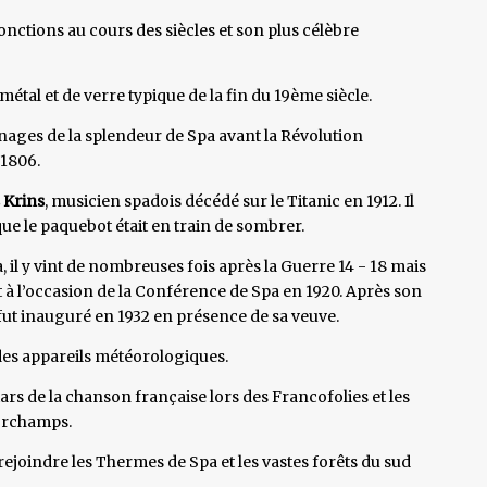
fonctions au cours des siècles et son plus célèbre
métal et de verre typique de la fin du 19ème siècle.
nages de la splendeur de Spa avant la Révolution
 1806.
 Krins
, musicien spadois décédé sur le Titanic en 1912. Il
 que le paquebot était en train de sombrer.
, il y vint de nombreuses fois après la Guerre 14 - 18 mais
t à l’occasion de la Conférence de Spa en 1920. Après son
 fut inauguré en 1932 en présence de sa veuve.
es appareils météorologiques.
 stars de la chanson française lors des Francofolies et les
corchamps.
rejoindre les Thermes de Spa et les vastes forêts du sud