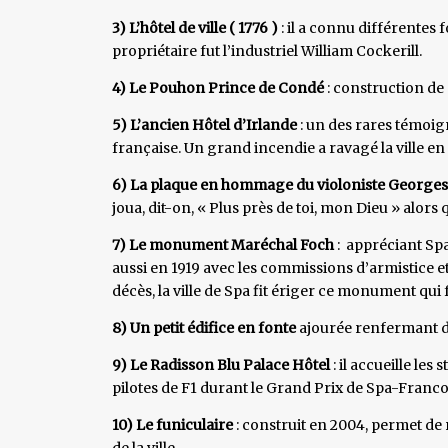
3) L’hôtel de ville ( 1776 )
: il a connu différentes 
propriétaire fut l’industriel William Cockerill.
4) Le Pouhon Prince de Condé
: construction de 
5) L’ancien Hôtel d’Irlande
: un des rares témoig
française. Un grand incendie a ravagé la ville en
6) La plaque en hommage du violoniste Georges
joua, dit-on, « Plus près de toi, mon Dieu » alors
7) Le monument Maréchal Foch
: appréciant Spa
aussi en 1919 avec les commissions d’armistice e
décès, la ville de Spa fit ériger ce monument qui
8) Un petit édifice en fonte
ajourée renfermant d
9) Le Radisson Blu Palace Hôtel
: il accueille les
pilotes de F1 durant le Grand Prix de Spa-Fran
10) Le funiculaire
: construit en 2004, permet de 
de la ville.