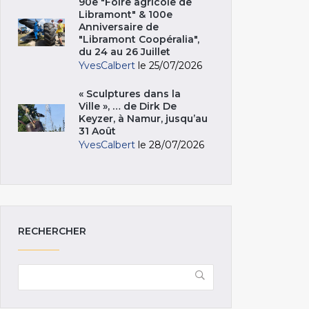
90e "Foire agricole de
Libramont" & 100e
Anniversaire de
"Libramont Coopéralia",
du 24 au 26 Juillet
YvesCalbert
le 25/07/2026
« Sculptures dans la
Ville », … de Dirk De
Keyzer, à Namur, jusqu’au
31 Août
YvesCalbert
le 28/07/2026
RECHERCHER