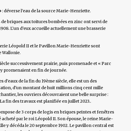
»
: déverse l’eau de la source Marie-Henriette.
 de briques aux toitures bombées en zinc ont servi de
 1908. L’un d’eux accueille actuellement une brasserie
erie Léopold II et le Pavillon Marie-Henriette sont
e Wallonie.
iècle successivement prairie, puis promenade et « Parc
s’y promenaient en fin de journée.
les d’eaux de la fin du 19ème siècle, elle est un des
tion, d'un montant de huit millions cinq cent mille
antier, les ouvriers découvraient une belle surprise :
 fin des travaux est planifiée en juillet 2023..
compose de 3 corps de logis en briques peintes et fenêtres
é acheté par le roi Léopold II. Son épouse, le reine Marie-
le y décéda le 20 septembre 1902. Le pavillon central est