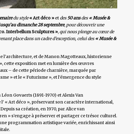
enaire
du style
« Art déco »
et
des
50 ans
des
« Musée &
jusqu’au dimanche 28 septembre
,
pour découvrir une
co. Interbellum Sculptures »
,
qui nous plonge au cœur de
renant place dans un cadre d’exception, celui des
« Musée &
de l’architecture, et de Manon Magotteaux, historienne
», cette exposition met en lumière des œuvres
naux – de cette période charnière, marquée par
me » et le « Futurisme », et l’émergence du style
es Léon Govaerts (1891-1970) et Alexis Van
l’ « Art déco », préservant son caractère international,
 Depuis sa création, en 1970, par Alice van
n » s’engage à préserver et partager ce trésor culturel.
une programmation artistique variée, enrichissant ainsi
tale.