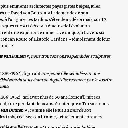
plus éminents architectes paysagistes belges, Jules
écès de David van Buuren, à le demande de son
 à l’origine, ces Jardins s’étendent, désormais, sur 1,2
esques et « Art déco ». Témoins de l’évolution
ffrent une expérience immersive unique, à travers six
European Route of Historic Gardens » témoignant de leur
onnelle.
ns van Buuren »
,
nous trouvons onze splendides sculptures
,
(1889-1967), figurant
une jeune fille dénudée sur une
llénisme
du sujet étant souligné discrètement par le
sourire
ïque
.
886-1952), qui avait plus de 50 ans, lorsqu’il mit ses
 sculpture pendant deux ans. A noter que « Torso » nous
s van Duuren »
, comme elle le fut
au mur de son
 des trois, réalisées en bronze, actuellement connues.
stide Maillol
(1861-1944), considéré,
après le décès