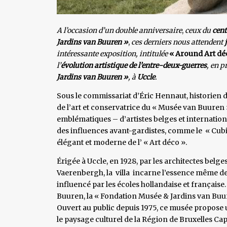
A l’occasion d’un double anniversaire
,
ceux du
cent
Jardins van Buuren »
,
ces derniers nous attendent
intéressante exposition, intitulée
« Around Art dé
l’
évolution artistique de l’entre-deux-guerres
, en p
Jardins van Buuren »
, à
Uccle
.
Sous le commissariat d’Éric Hennaut, historien 
de l’art et conservatrice du « Musée van Buuren 
emblématiques – d’artistes belges et internatio
des influences avant-gardistes, comme le « Cubis
élégant et moderne de l’ « Art déco ».
Érigée à Uccle, en 1928, par les architectes belg
Vaerenbergh, la villa incarne l’essence même de 
influencé par les écoles hollandaise et française.
Buuren, la « Fondation Musée & Jardins van Buure
Ouvert au public depuis 1975, ce musée propose 
le paysage culturel de la Région de Bruxelles Capi