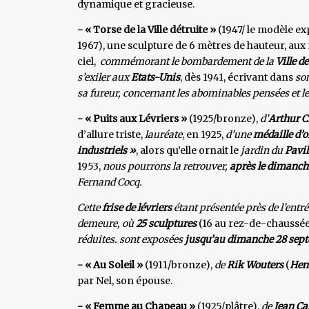
dynamique et gracieuse.
- « Torse de la Ville détruite »
(1947/ le modèle e
1967), une sculpture de 6 mètres de hauteur, aux
ciel,
commémorant le bombardement de la
Ville d
s’exiler aux
Etats-Unis
, dès 1941, écrivant dans
son
sa fureur, concernant les abominables pensées et l
- « Puits aux Lévriers »
(1925/bronze),
d’
Arthur C
d’allure triste,
lauréate
, en 1925,
d’une
médaille d’o
industriels »
, alors qu’elle ornait le
jardin du
Pavil
1953,
nous pourrons la retrouver,
après le dimanch
Fernand Cocq.
Cette
frise de lévriers
étant présentée près de l’entr
demeure, où
25 sculptures
(16 au rez-de-chaussée
réduites. sont exposées
jusqu’au dimanche 28 sep
- « Au Soleil »
(1911/bronze),
de
Rik Wouters
(
Hen
par Nel, son épouse.
- « Femme au Chapeau »
(1925/plâtre),
de
Jean Ca