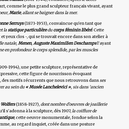
d’art, comme le plus grand sculpteur français vivant, ayant
soeur
,
Marie
,
allant se baigner dans la mer
.
onne Serruys
(1873-1953), convaincue qu’en tant que
et la
statique particulière
du
corps féminin libéré
. Cette
 et yeux clos -, qui se trouvait encore dans son atelier à
lle natale,
Menen
,
Auguste Maximilien Deschamps
l’ayant
me en profondeur le corps splendide, par les muscles
909-1994), une petite sculpture, représentative de
 expressive, cette figure de nourrisson évoquant
ence, des motifs récurrents que nous retrouvons dans
ses
er au sein du
« Musée Lanchelevici »
, sis dans ‘ancien
 Wolfers
(1858-1927),
dont nombre d’oeuvres de joaillerie
qu’il s’adonna à la sculpture, dès 1907,
la coiffure de
antique
, cette oeuvre monumentale, fondue selon la
emme, au regard inquiet, créée dans une posture