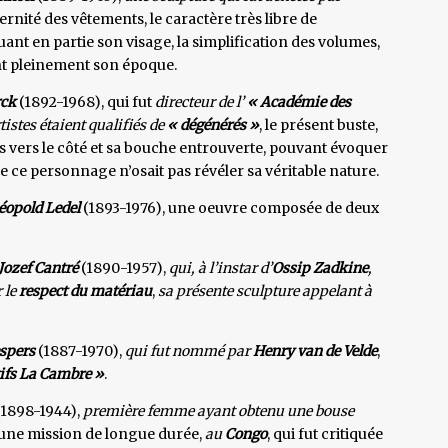
ernité des vêtements, le caractère très libre de
ant en partie son visage, la simplification des volumes,
ant pleinement son époque.
rck
(1892-1968), qui fut
directeur de l’
« Académie des
tistes étaient qualifiés de
« dégénérés »
, le présent buste,
s vers le côté et sa bouche entrouverte, pouvant évoquer
ue ce personnage n’osait pas révéler sa véritable nature.
éopold Ledel
(1893-1976), une oeuvre composée de deux
Jozef Cantré
(1890-1957),
qui, à l’instar d’
Ossip Zadkine
,
 le
respect du matériau
,
sa présente sculpture appelant à
espers
(1887-1970),
qui fut nommé par
Henry van de Velde
,
tifs La Cambre »
.
1898-1944),
première femme ayant obtenu une bouse
 une mission de longue durée,
au
Congo
, qui fut critiquée