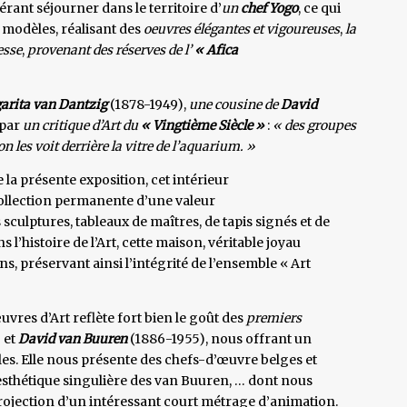
érant séjourner dans le territoire d’
un
chef Yogo
, ce qui
s modèles, réalisant des
oeuvres élégantes et vigoureuses
,
la
esse
,
provenant des réserves de l’
« Afica
arita van Dantzig
(1878-1949),
une cousine de
David
par
un critique d’Art du
« Vingtième Siècle »
:
« des groupes
n les voit derrière la vitre de l’aquarium. »
 la présente exposition, cet intérieur
ollection permanente d’une valeur
sculptures, tableaux de maîtres, de tapis signés et de
l’histoire de l’Art, cette maison, véritable joyau
ns, préservant ainsi l’intégrité de l’ensemble « Art
res d’Art reflète fort bien le goût des
premiers
 et
David van Buuren
(1886-1955), nous offrant un
les. Elle nous présente des chefs-d’œuvre belges et
esthétique singulière des van Buuren, … dont nous
projection d’un intéressant court métrage d’animation.