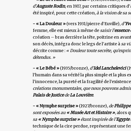
d’
Auguste
Rodin
, en 1917, par certains critiques 
été inspiré, pour cette création,
à la vision de sa 
- « La Douleur »
(vers 1931/pierre d’Euville),
d’
Yv
femme, elle est mieux à même de
saisir l’
essence
création – bras derrière la tête, poitrine en avant
son décès, intégra donc le legs de l’artiste à
sa vi
décrite comme :
« Douleur toute secrète, qu’expri
détendus. »
- « Le Bébé »
(1935/bronze),
d’
Idel Lanchelevici
(1
l’humain dans sa vérité la plus simple et la plus
l’innocence, la pureté et la fragilité de l’exist
créations monumentales
,
que nous pouvons admir
Palais de Justice
de
La Louvière
.
- « Nymphe surprise »
(1927/bronze),
de
Philippe
sont exposées au
« Musée Art et Histoire »
, alors 
sa
« Nymphe surprise »
étant inspirée de l’
Egypte 
technique de la cire perdue, représentant une f