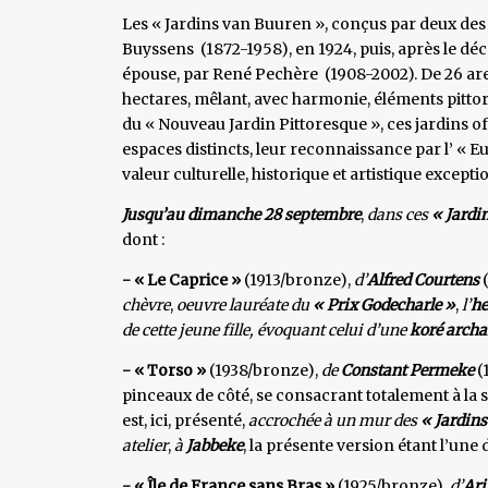
Les « Jardins van Buuren », conçus par deux des 
Buyssens (1872-1958), en 1924, puis, après le d
épouse, par René Pechère (1908-2002). De 26 ares,
hectares, mêlant, avec harmonie, éléments pittor
du « Nouveau Jardin Pittoresque », ces jardins o
espaces distincts, leur reconnaissance par l’ « 
valeur culturelle, historique et artistique excepti
Jusqu’au dimanche 28 septembre
,
dans ces
« Jardi
dont :
- « Le Caprice »
(1913/bronze),
d’
Alfred Courtens
chèvre
,
oeuvre lauréate du
« Prix Godecharle »
,
l’
he
de cette jeune fille, évoquant celui d’une
koré archa
- « Torso »
(1938/bronze),
de
Constant Permeke
(1
pinceaux de côté, se consacrant totalement à la
est, ici, présenté,
accrochée à un mur des
« Jardin
atelier
,
à
Jabbeke
, la présente version étant l’une
- « Île de France sans Bras »
(1925/bronze),
d’
Ari