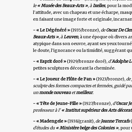
le
« Musée des Beaux-Arts »
,
à
Ixelles
, pour la mod
l’attitude, avec un chapeau et une écharpe, masqu
en faisant une image forte et originale, incarn
- « Le Dégénéré »
(1935/bronze),
de
Oscar De Cle
Beaux-Arts »
,
à
Leuven
, à une époque où divers
ar
atypique dans son oeuvre, ayant ses yeux tourné
le doute, l’ignorance ou la timidité, suggérant q
- « Esprit doré »
(1929/bronze doré),
d’
Adolphe L
petites sculptures décorant la cheminée.
- « Le Joueur de Flûte de Pan »
(1923/bronze),
de
sculpte des formes compactes et fermées
,
guidé par
un
monde nouveau
et
meilleur
.
- « Tête de Jeune-Fille »
(1927/bronze),
d’
Oscar J
professeur à l’
« Institut supérieur des Arts décora
- « Madengele »
(1938/granit),
de
Jeanne Tercafs
(
d’études du
« Ministère belge des Colonies »
, pour