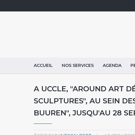
ACCUEIL
NOS SERVICES
AGENDA
P
A UCCLE, "AROUND ART D
SCULPTURES", AU SEIN DE
BUUREN", JUSQU'AU 28 S