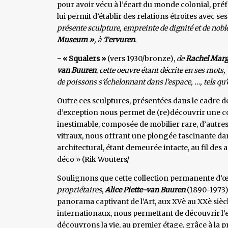
pour avoir vécu à l’écart du monde colonial, préf
lui permit d’établir des relations étroites avec se
présente sculpture, empreinte de dignité et de nobl
Museum »
, à
Tervuren
.
- « Squalers »
(vers 1930/bronze),
de
Rachel Marg
van
Buuren
,
cette oeuvre étant décrite en ses mots,
de poissons s’échelonnant dans l’espace, …, tels qu’o
Outre ces sculptures, présentées dans le cadre de
d’exception nous permet de (re)découvrir une c
inestimable, composée de mobilier rare, d’autres 
vitraux, nous offrant une plongée fascinante dans 
architectural, étant demeurée intacte, au fil des a
déco » (Rik Wouters/
Soulignons que cette collection permanente d’œuv
propriétaires
,
Alice
Piette-van Buuren
(1890-1973)
panorama captivant de l’Art, aux XVè au XXè sièc
internationaux, nous permettant de découvrir l’
découvrons la vie, au premier étage, grâce à la 