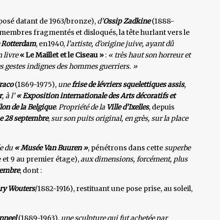
xposé datant de 1963/bronze),
d’
Ossip Zadkine
(1888-
 membres fragmentés et disloqués, la tête hurlant vers le
e Rotterdam
, en1940,
l’artiste, d’origine juive, ayant dû
 livre
« Le Maillet et le Ciseau »
:
« très haut son horreur et
es gestes indignes des hommes guerriers. »
raco
(1869-1975),
une
frise de lévriers squelettiques assis
,
r
, à l’
« Exposition internationale des Arts décoratifs et
lon de la Belgique
.
Propriété de la
Ville d’Ixelles
, depuis
e 28 septembre
,
sur son puits original, en grès, sur la place
ée du
« Musée Van Buuren »
, pénétrons dans cette
superbe
 et 9 au premier étage),
aux dimensions, forcément, plus
tembre
, dont :
ry Wouters
/1882-1916), restituant une pose prise, au soleil,
nneel
(1889-1963),
une sculpture qui fut achetée par