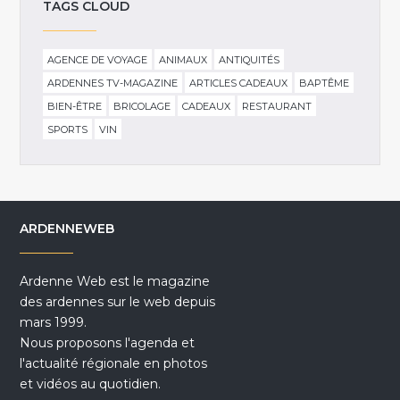
TAGS CLOUD
AGENCE DE VOYAGE
ANIMAUX
ANTIQUITÉS
ARDENNES TV-MAGAZINE
ARTICLES CADEAUX
BAPTÊME
BIEN-ÊTRE
BRICOLAGE
CADEAUX
RESTAURANT
SPORTS
VIN
ARDENNEWEB
Ardenne Web est le magazine
des ardennes sur le web depuis
mars 1999.
Nous proposons l'agenda et
l'actualité régionale en photos
et vidéos au quotidien.