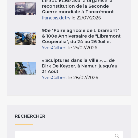
Le 300 ECBR asbl a organisé la
reconstitution de la Seconde
Guerre mondiale à Tancrémont
francois.detry
le 22/07/2026
90e "Foire agricole de Libramont"
& 100e Anniversaire de "Libramont
Coopéralia", du 24 au 26 Juillet
YvesCalbert
le 25/07/2026
« Sculptures dans la Ville », … de
Dirk De Keyzer, à Namur, jusqu’au
31 Août
YvesCalbert
le 28/07/2026
RECHERCHER