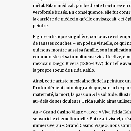
métal. Bilan médical : jambe droite fracturée en o
vertébrale brisés. En conséquence, elle fut contr
la carrière de médecin qu’elle envisageait, cet ép
peintre.
Figure artistique singulière, son œuvre est empr
de fausses couches – en poésie visuelle, ce qui 
qui nous montre aussi sa famille, son implicatio
communiste, et sa tumultueuse vie affective, épou
mexicain Diego Rivera (1886-1957) dont elle avait
la propre soeur de Frida Kahlo.
Ainsi, cette artiste mexicaine fit de la peinture un
Profondément autobiographique, son art explora de
maternité, la mort, la passion & la solitude. Ill
au-delà de ses douleurs, Frida Kahlo aima utiliser
Au « Grand Casino Viage », avec « Viva Frida Kah
sensorielle et émotionnelle. Entre art visuel, cr
immersive, au « Grand Casino Viaje », nous som