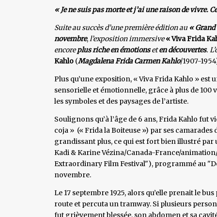
« Je ne suis pas morte et j’ai une raison de vivre. Ce
Suite au succès d’une première édition au
« Grand 
novembre
,
l’exposition immersive
« Viva Frida Ka
encore
plus riche en émotions
et
en découvertes
. L
Kahlo
(
Magdalena Frida Carmen Kahlo
/1907-1954
Plus qu’une exposition, « Viva Frida Kahlo » est 
sensorielle et émotionnelle, grâce à plus de 100 
les symboles et des paysages de l’artiste.
Soulignons qu’à l’âge de 6 ans, Frida Kahlo fut vi
coja » (« Frida la Boiteuse ») par ses camarades d
grandissant plus, ce qui est fort bien illustré pa
Kadi & Karine Vézina/Canada-France/animation/
Extraordinary Film Festival"), programmé au "De
novembre.
Le 17 septembre 1925, alors qu’elle prenait le bus
route et percuta un tramway. Si plusieurs personn
fut grièvement blessée, son abdomen et sa cavit