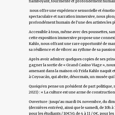
flamboyant, tourmenté et profondément humain de
nous offre une expérience sensorielle et émotion
spectaculaire et narration immersive, nous plon
profondément humain de l’une des artistes les pl
Accessible à tous, même avec des poussettes, san
cette exposition immersive propose une connexion
Kahlo, nous offrant une rare opportunité de marc
sa résilience et de vibrer au rythme de sa passion 
Après avoir admirer quelques copies de ses princ
gagner la sortie de « Grand Casino Viage », no
amenant dans la maison où Frida Kahlo naquit et 
à Coyoacán, qui abrite, désormais, un musée qui l
Quoiqu’en pense un président de part politique, 
2021) : « La culture est une arme de construction
Ouverture : jusqu’au mardi 04 novembre, du dima
(dernières entrées), ainsi que le samedi, de 10h à
pour les étudiants / 10€50, de 4 à 11 / 0€, pour l