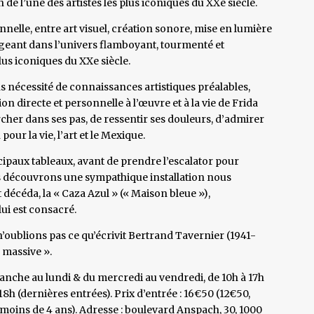
 l’une des artistes les plus iconiques du XXe siècle.
nelle, entre art visuel, création sonore, mise en lumière
geant dans l’univers flamboyant, tourmenté et
us iconiques du XXe siècle.
s nécessité de connaissances artistiques préalables,
 directe et personnelle à l’œuvre et à la vie de Frida
her dans ses pas, de ressentir ses douleurs, d’admirer
pour la vie, l’art et le Mexique.
ipaux tableaux, avant de prendre l’escalator pour
us découvrons une sympathique installation nous
décéda, la « Caza Azul » (« Maison bleue »),
ui est consacré.
n’oublions pas ce qu’écrivit Bertrand Tavernier (1941-
 massive ».
nche au lundi & du mercredi au vendredi, de 10h à 17h
 18h (dernières entrées). Prix d’entrée : 16€50 (12€50,
es moins de 4 ans). Adresse : boulevard Anspach, 30, 1000