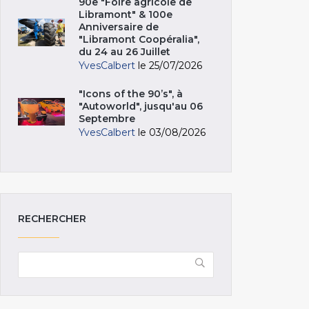
90e "Foire agricole de
Libramont" & 100e
Anniversaire de
"Libramont Coopéralia",
du 24 au 26 Juillet
YvesCalbert
le 25/07/2026
"Icons of the 90’s", à
"Autoworld", jusqu'au 06
Septembre
YvesCalbert
le 03/08/2026
RECHERCHER