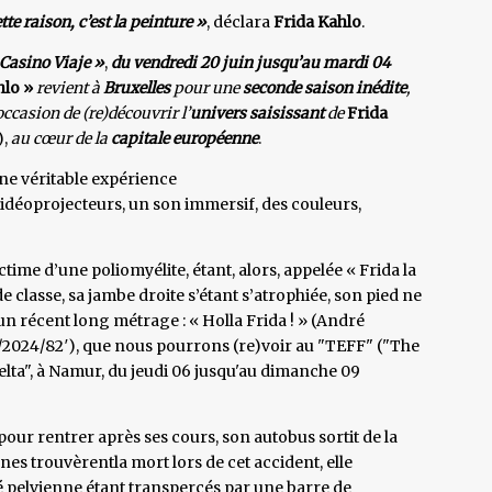
tte raison, c’est la peinture »
, déclara
Frida Kahlo
.
Casino Viaje »
,
du vendredi 20 juin jusqu’au mardi 04
hlo »
revient à
Bruxelles
pour une
seconde saison inédite
,
’occasion de (re)découvrir l’
univers saisissant
de
Frida
),
au cœur de la
capitale européenne
.
une véritable expérience
vidéoprojecteurs, un son immersif, des couleurs,
ctime d’une poliomyélite, étant, alors, appelée « Frida la
e classe, sa jambe droite s’étant s’atrophiée, son pied ne
r un récent long métrage : « Holla Frida ! » (André
2024/82′), que nous pourrons (re)voir au "TEFF" ("The
lta", à Namur, du jeudi 06 jusqu'au dimanche 09
 pour rentrer après ses cours, son autobus sortit de la
es trouvèrentla mort lors de cet accident, elle
é pelvienne étant transpercés par une barre de