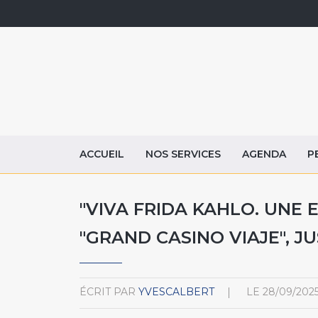
ACCUEIL
NOS SERVICES
AGENDA
P
"VIVA FRIDA KAHLO. UNE 
"GRAND CASINO VIAJE", 
ÉCRIT PAR
YVESCALBERT
LE
28/09/202