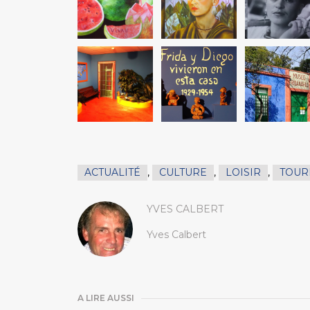
ACTUALITÉ
,
CULTURE
,
LOISIR
,
TOUR
YVES CALBERT
Yves Calbert
A LIRE AUSSI