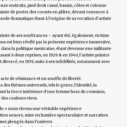
nze endroits, pied droit cassé, bassin, côtes et colonne
ainte de porter des corsets en plâtre, devant renoncer à
isode dramatique étant à l’origine de sa vocation d’artiste
einte de ses souffrances – ayant été, également, victime
nous est bien révélé par la présente expérience immersive,
n dans la politique mexicaine, étant devenue une militante
sant à deux reprises, en 1929 & en 1940, l’artiste peintre
 divorcé, en 1939, suite à ses infidélités, notamment avec
 acte de résistance et un souffle de liberté.
s thèmes universels, tels le genre, l’identité, la
ustrant la force intérieure d’une femme hors du commun,
 des couleurs vives.
lo » nous vivons une véritable expérience
éation sonore, mise en lumière spectaculaire et narration
mes plongés dans l’univers