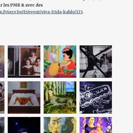
our les PMR & avec des
s://viage.be/fr/event/viva-frida-kahlo/115
.