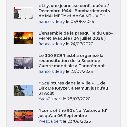
« Lily, une jeunesse confisquée » /
Décembre 1944 : Bombardements
de MALMEDY et de SAINT - VITH
francois.detry
le 06/08/2026
L’ensemble de la presqu’île du Cap-
Ferret évacuée ( 24 juillet 2026 )
francois.detry
le 24/07/2026
Le 300 ECBR asbl a organisé la
reconstitution de la Seconde
Guerre mondiale à Tancrémont
francois.detry
le 22/07/2026
« Sculptures dans la Ville », … de
Dirk De Keyzer, à Namur, jusqu’au
31 Août
YvesCalbert
le 28/07/2026
"Icons of the 90’s", à "Autoworld",
jusqu'au 06 Septembre
YvesCalbert
le 03/08/2026