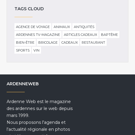
TAGS CLOUD
AGENCE DE VOYAGE
ANIMAUX
ANTIQUITÉS
ARDENNES TV-MAGAZINE
ARTICLES CADEAUX
BAPTÊME
BIEN-ÊTRE
BRICOLAGE
CADEAUX
RESTAURANT
SPORTS
VIN
ARDENNEWEB
Ardenne Web est le magazine
des ardennes sur le web depuis
mars 1999.
Nous proposons l'agenda et
l'actualité régionale en photos