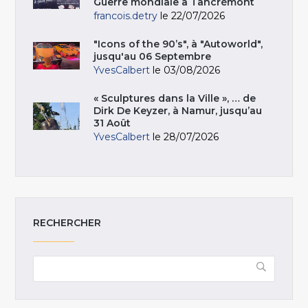
Guerre mondiale à Tancrémont
francois.detry
le 22/07/2026
"Icons of the 90’s", à "Autoworld",
jusqu'au 06 Septembre
YvesCalbert
le 03/08/2026
« Sculptures dans la Ville », … de
Dirk De Keyzer, à Namur, jusqu’au
31 Août
YvesCalbert
le 28/07/2026
RECHERCHER