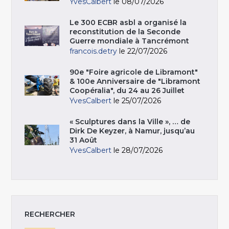
YvesCalbert
le 08/07/2026
Le 300 ECBR asbl a organisé la
reconstitution de la Seconde
Guerre mondiale à Tancrémont
francois.detry
le 22/07/2026
90e "Foire agricole de Libramont"
& 100e Anniversaire de "Libramont
Coopéralia", du 24 au 26 Juillet
YvesCalbert
le 25/07/2026
« Sculptures dans la Ville », … de
Dirk De Keyzer, à Namur, jusqu’au
31 Août
YvesCalbert
le 28/07/2026
RECHERCHER