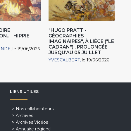
OIRE
"HUGO PRATT -
N...- HIPPIE
GÉOGRAPHIES
IMAGINAIRES", À LIÈGE ("LE
CADRAN") , PROLONGÉE
ENDE
le 19/06/2026
JUSQU'AU 05 JUILLET
YVESCALBERT
le 19/06/2026
LIENS UTILES
Nos collaborateurs
Archives
Archives Vidéos
Annuaire régional