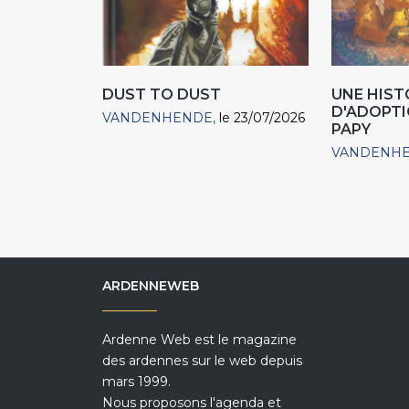
DUST TO DUST
UNE HIST
D'ADOPTIO
VANDENHENDE
le 23/07/2026
PAPY
VANDENH
ARDENNEWEB
Ardenne Web est le magazine
des ardennes sur le web depuis
mars 1999.
Nous proposons l'agenda et