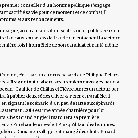
 le premier conseiller d’un homme politique s’engage
ant sacrifié sa vie pour ce moment et ce combat, il
ompromis et aux renoncements.
ampagne, aux trahisons dont seuls sont capables ceux qui
faire face aux soupçons de fraude qui entachent la victoire
première fois l’honnêteté de son candidat et par là même
 Réunion, c’est par un curieux hasard que Philippe Pelaez
ées. Il signe tout d’abord ses premiers ouvrages pour la
océan : Gaultier de Châlus et Fièvre. Après un détour par
ra à publier deux séries Oliver & Peter et Parallèle, il
el en signant le scénario d’Un peu de tarte aux épinards
 Casterman. 2019 est une année charnière pour lui
eurs. Chez Grand Angle il marquera sa première
renzo Pinel sur le one-shot Puisqu’il faut des hommes.
gulière : Dans mon village ont mangé des chats, Pinard