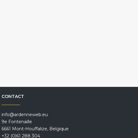
CONTACT
info@ardenneweb.eu
9e Fontenaille
6661 Mont-Houffalize, Belgique
+32 (0)61 288 304