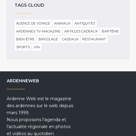
TAGS CLOUD
AGENCE DE VOYAGE
ANIMAUX
ANTIQUITÉS
ARDENNES TV-MAGAZINE
ARTICLES CADEAUX
BAPTÊME
BIEN-ÊTRE
BRICOLAGE
CADEAUX
RESTAURANT
SPORTS
VIN
ARDENNEWEB
Ardenne Web est le magazine
des ardennes sur le web depuis
mars 1999.
Nous proposons l'agenda et
l'actualité régionale en photos
et vidéos au quotidien.