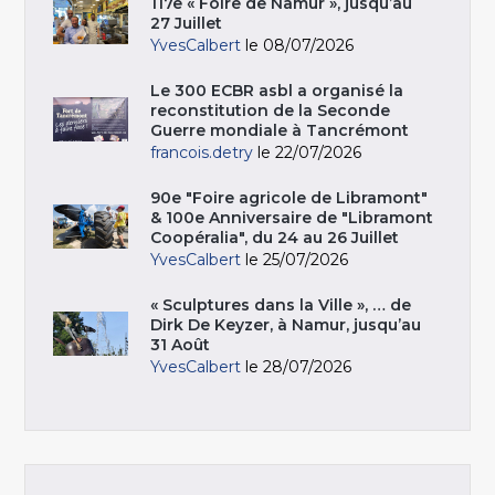
117e « Foire de Namur », jusqu’au
27 Juillet
YvesCalbert
le 08/07/2026
Le 300 ECBR asbl a organisé la
reconstitution de la Seconde
Guerre mondiale à Tancrémont
francois.detry
le 22/07/2026
90e "Foire agricole de Libramont"
& 100e Anniversaire de "Libramont
Coopéralia", du 24 au 26 Juillet
YvesCalbert
le 25/07/2026
« Sculptures dans la Ville », … de
Dirk De Keyzer, à Namur, jusqu’au
31 Août
YvesCalbert
le 28/07/2026