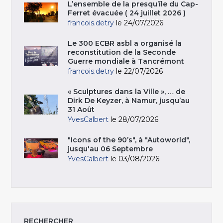
L’ensemble de la presqu’île du Cap-
Ferret évacuée ( 24 juillet 2026 )
francois.detry
le 24/07/2026
Le 300 ECBR asbl a organisé la
reconstitution de la Seconde
Guerre mondiale à Tancrémont
francois.detry
le 22/07/2026
« Sculptures dans la Ville », … de
Dirk De Keyzer, à Namur, jusqu’au
31 Août
YvesCalbert
le 28/07/2026
"Icons of the 90’s", à "Autoworld",
jusqu'au 06 Septembre
YvesCalbert
le 03/08/2026
RECHERCHER