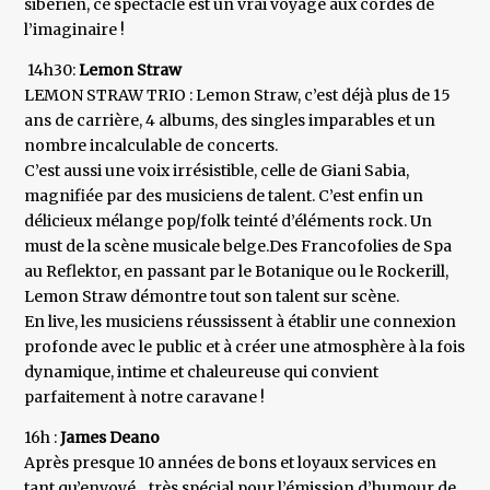
sibérien, ce spectacle est un vrai voyage aux cordes de
l’imaginaire !
14h30:
Lemon Straw
LEMON STRAW TRIO : Lemon Straw, c’est déjà plus de 15
ans de carrière, 4 albums, des singles imparables et un
nombre incalculable de concerts.
C’est aussi une voix irrésistible, celle de Giani Sabia,
magnifiée par des musiciens de talent. C’est enfin un
délicieux mélange pop/folk teinté d’éléments rock. Un
must de la scène musicale belge.Des Francofolies de Spa
au Reflektor, en passant par le Botanique ou le Rockerill,
Lemon Straw démontre tout son talent sur scène.
En live, les musiciens réussissent à établir une connexion
profonde avec le public et à créer une atmosphère à la fois
dynamique, intime et chaleureuse qui convient
parfaitement à notre caravane !
16h :
James Deano
Après presque 10 années de bons et loyaux services en
tant qu’envoyé... très spécial pour l’émission d’humour de