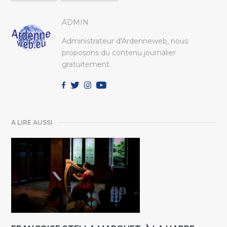
ADMIN
Administrateur d'Ardenneweb, nous
proposons du contenu journalier
gratuitement.
A LIRE AUSSI