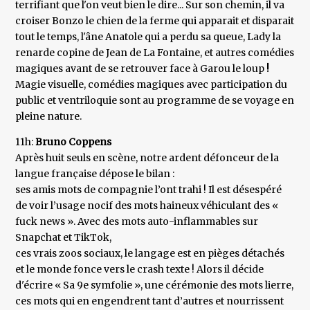
terrifiant que l'on veut bien le dire... Sur son chemin, il va
croiser Bonzo le chien de la ferme qui apparait et disparait
tout le temps, l'âne Anatole qui a perdu sa queue, Lady la
renarde copine de Jean de La Fontaine, et autres comédies
magiques avant de se retrouver face à Garou le loup
!
Magie visuelle, comédies magiques avec participation du
public et ventriloquie sont au programme de se voyage en
pleine nature.
11h:
Bruno Coppens
Après huit seuls en scène, notre ardent défonceur de la
langue française dépose le bilan :
ses amis mots de compagnie l’ont trahi ! Il est désespéré
de voir l’usage nocif des mots haineux véhiculant des «
fuck news ». Avec des mots auto-inflammables sur
Snapchat et TikTok,
ces vrais zoos sociaux, le langage est en pièges détachés
et le monde fonce vers le crash texte ! Alors il décide
d'écrire « Sa 9e symfolie », une cérémonie des mots lierre,
ces mots qui en engendrent tant d’autres et nourrissent