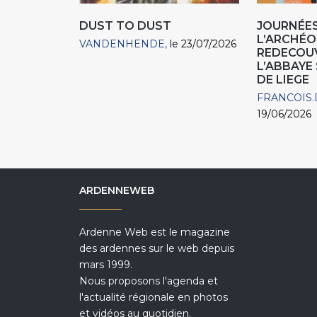
DUST TO DUST
JOURNÉES
L’ARCHÉO
VANDENHENDE
le 23/07/2026
REDECOU
L’ABBAYE
DE LIEGE
FRANCOIS.
19/06/2026
ARDENNEWEB
Ardenne Web est le magazine
des ardennes sur le web depuis
mars 1999.
Nous proposons l'agenda et
l'actualité régionale en photos
et vidéos au quotidien.