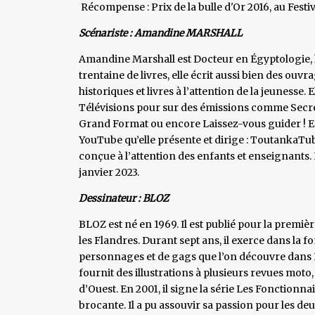
Récompense : Prix de la bulle d'Or 2016, au Festi
Scénariste : Amandine MARSHALL
Amandine Marshall est Docteur en Égyptologie, 
trentaine de livres, elle écrit aussi bien des ou
historiques et livres à l’attention de la jeunesse
Télévisions pour sur des émissions comme Secrets
Grand Format ou encore Laissez-vous guider ! En
YouTube qu’elle présente et dirige : ToutankaTub
conçue à l’attention des enfants et enseignants.
janvier 2023.
Dessinateur : BLOZ
BLOZ est né en 1969. Il est publié pour la premiè
les Flandres. Durant sept ans, il exerce dans la fo
personnages et de gags que l’on découvre dans L
fournit des illustrations à plusieurs revues moto
d’Ouest. En 2001, il signe la série Les Fonctionn
brocante. Il a pu assouvir sa passion pour les d