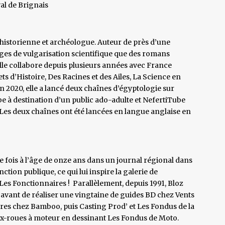
val de Brignais
historienne et archéologue. Auteur de près d’une
vrages de vulgarisation scientifique que des romans
. Elle collabore depuis plusieurs années avec France
 d’Histoire, Des Racines et des Ailes, La Science en
 2020, elle a lancé deux chaînes d’égyptologie sur
e à destination d’un public ado-adulte et NefertiTube
 Les deux chaînes ont été lancées en langue anglaise en
re fois à l’âge de onze ans dans un journal régional dans
nction publique, ce qui lui inspire la galerie de
es Fonctionnaires ! Parallèlement, depuis 1991, Bloz
, avant de réaliser une vingtaine de guides BD chez Vents
aires chez Bamboo, puis Casting Prod’ et Les Fondus de la
eux-roues à moteur en dessinant Les Fondus de Moto.