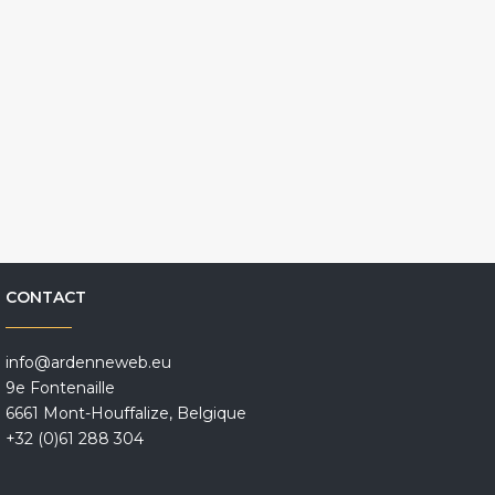
CONTACT
info@ardenneweb.eu
9e Fontenaille
6661 Mont-Houffalize, Belgique
+32 (0)61 288 304