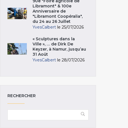
90e "Foire agricole de
Libramont" & 100e
Anniversaire de
"Libramont Coopéralia",
du 24 au 26 Juillet
YvesCalbert
le 25/07/2026
« Sculptures dans la
Ville », … de Dirk De
Keyzer, à Namur, jusqu’au
31 Août
YvesCalbert
le 28/07/2026
RECHERCHER