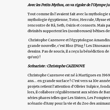
Avec les Petits Mythos, on va rigoler de l’Olympe j
Tout comme ils l’avaient fait avec la mythologie
mythologie égyptienne, Totor, Hercule, Ulysse et l
rencontre de Râ, Seth, Osiris et consorts. Mais p
divinités supportent les (nombreuses) bêtises de
Christophe Cazenove et l’égyptologue Amandine 
grande nouvelle, c’est Bloz (Ping ! Les Dinosaur
dessins. Pas de soucis, il a reçu la bénédiction de
qu’un) !
Scénariste : Christophe CAZENOVE
Christophe Cazenove est né à Martigues en 1969. S
ans… en grande surface ! C’est vers sa 10e année
projets retient l’attention d’Olivier Sulpice, fo
lors, il collabore régulièrement aux séries de 
séries phares telles que Les Sisters, Les Pompiers
scénario d’Amy pour la vie et du Zoo des animaux