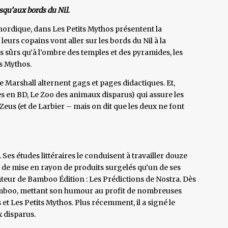
usqu’aux bords du Nil.
 nordique, dans Les Petits Mythos présentent la
eurs copains vont aller sur les bords du Nil à la
as sûrs qu’à l’ombre des temples et des pyramides, les
s Mythos.
Marshall alternent gags et pages didactiques. Et,
es en BD, Le Zoo des animaux disparus) qui assure les
 Zeus (et de Larbier – mais on dit que les deux ne font
es études littéraires le conduisent à travailler douze
 de mise en rayon de produits surgelés qu’un de ses
ndateur de Bamboo Édition : Les Prédictions de Nostra. Dès
Bamboo, mettant son humour au profit de nombreuses
 et Les Petits Mythos. Plus récemment, il a signé le
 disparus.