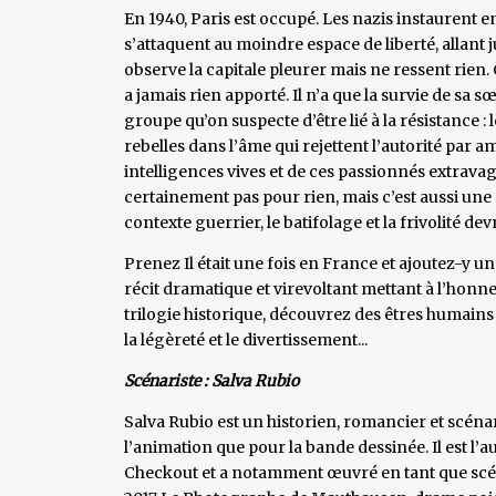
En 1940, Paris est occupé. Les nazis instaurent en 
s’attaquent au moindre espace de liberté, allant j
observe la capitale pleurer mais ne ressent rien.
a jamais rien apporté. Il n’a que la survie de sa sœ
groupe qu’on suspecte d’être lié à la résistance :
rebelles dans l’âme qui rejettent l’autorité par a
intelligences vives et de ces passionnés extravag
certainement pas pour rien, mais c’est aussi une n
contexte guerrier, le batifolage et la frivolité devr
Prenez Il était une fois en France et ajoutez-y u
récit dramatique et virevoltant mettant à l’honn
trilogie historique, découvrez des êtres humains f
la légèreté et le divertissement...
Scénariste : Salva Rubio
Salva Rubio est un historien, romancier et scénar
l’animation que pour la bande dessinée. Il est l’
Checkout et a notamment œuvré en tant que scén