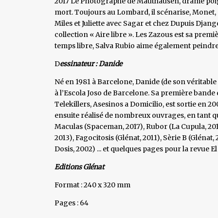
2017 Le Photographe de Mauthausen, drame poign
mort. Toujours au Lombard, il scénarise, Monet, 
Miles et Juliette avec Sagar et chez Dupuis Djang
collection « Aire libre ». Les Zazous est sa prem
temps libre, Salva Rubio aime également peindre,
D
essinateur : Danide
Né en 1981 à Barcelone, Danide (de son véritabl
à l’Escola Joso de Barcelone. Sa première bande
Telekillers, Asesinos a Domicilio, est sortie en 20
ensuite réalisé de nombreux ouvrages, en tant qu
Maculas (Spaceman, 2017), Rubor (La Cupula, 20
2013), Fagocitosis (Glénat, 2011), Sèrie B (Glénat
Dosis, 2002) ... et quelques pages pour la revue E
Editions Glénat
Format : 240 x 320 mm
Pages : 64