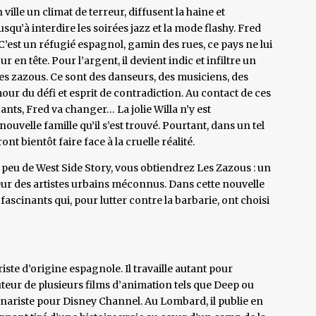
ville un climat de terreur, diffusent la haine et
usqu’à interdire les soirées jazz et la mode flashy. Fred
 C’est un réfugié espagnol, gamin des rues, ce pays ne lui
ur en tête. Pour l’argent, il devient indic et infiltre un
 les zazous. Ce sont des danseurs, des musiciens, des
mour du défi et esprit de contradiction. Au contact de ces
ants, Fred va changer… La jolie Willa n’y est
ouvelle famille qu’il s’est trouvé. Pourtant, dans un tel
ont bientôt faire face à la cruelle réalité.
n peu de West Side Story, vous obtiendrez Les Zazous : un
eur des artistes urbains méconnus. Dans cette nouvelle
ascinants qui, pour lutter contre la barbarie, ont choisi
iste d’origine espagnole. Il travaille autant pour
auteur de plusieurs films d’animation tels que Deep ou
ariste pour Disney Channel. Au Lombard, il publie en