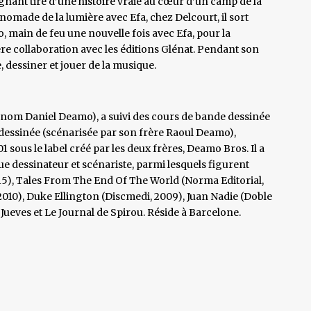
ant tiré d’une histoire vraie au cœur d’un camp de la
nomade de la lumière avec Efa, chez Delcourt, il sort
o, main de feu une nouvelle fois avec Efa, pour la
ière collaboration avec les éditions Glénat. Pendant son
 dessiner et jouer de la musique.
e nom Daniel Deamo), a suivi des cours de bande dessinée
 dessinée (scénarisée par son frère Raoul Deamo),
01 sous le label créé par les deux frères, Deamo Bros. Il a
e dessinateur et scénariste, parmi lesquels figurent
15), Tales From The End Of The World (Norma Editorial,
, 2010), Duke Ellington (Discmedi, 2009), Juan Nadie (Doble
l Jueves et Le Journal de Spirou. Réside à Barcelone.