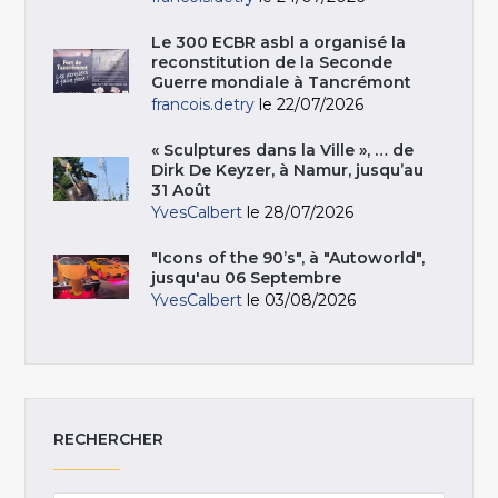
Le 300 ECBR asbl a organisé la
reconstitution de la Seconde
Guerre mondiale à Tancrémont
francois.detry
le 22/07/2026
« Sculptures dans la Ville », … de
Dirk De Keyzer, à Namur, jusqu’au
31 Août
YvesCalbert
le 28/07/2026
"Icons of the 90’s", à "Autoworld",
jusqu'au 06 Septembre
YvesCalbert
le 03/08/2026
RECHERCHER