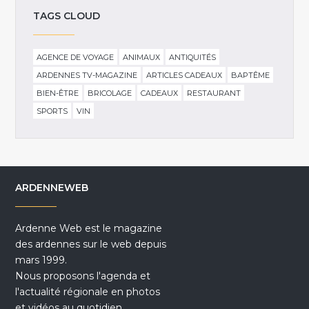
TAGS CLOUD
AGENCE DE VOYAGE
ANIMAUX
ANTIQUITÉS
ARDENNES TV-MAGAZINE
ARTICLES CADEAUX
BAPTÊME
BIEN-ÊTRE
BRICOLAGE
CADEAUX
RESTAURANT
SPORTS
VIN
ARDENNEWEB
Ardenne Web est le magazine
des ardennes sur le web depuis
mars 1999.
Nous proposons l'agenda et
l'actualité régionale en photos
et vidéos au quotidien.