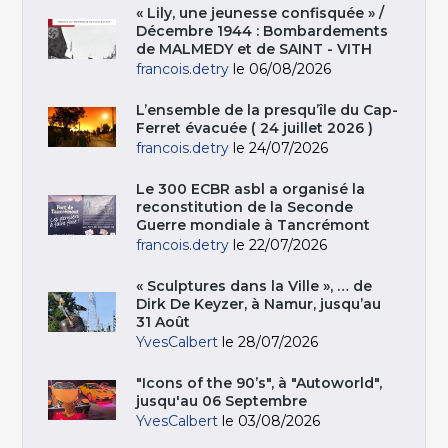
« Lily, une jeunesse confisquée » /
Décembre 1944 : Bombardements
de MALMEDY et de SAINT - VITH
francois.detry
le 06/08/2026
L’ensemble de la presqu’île du Cap-
Ferret évacuée ( 24 juillet 2026 )
francois.detry
le 24/07/2026
Le 300 ECBR asbl a organisé la
reconstitution de la Seconde
Guerre mondiale à Tancrémont
francois.detry
le 22/07/2026
« Sculptures dans la Ville », … de
Dirk De Keyzer, à Namur, jusqu’au
31 Août
YvesCalbert
le 28/07/2026
"Icons of the 90’s", à "Autoworld",
jusqu'au 06 Septembre
YvesCalbert
le 03/08/2026