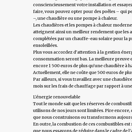
consciencieusement votre installation et essayez 
faire, vous pouvez opter pour des poêles – qui 
–, une chaudière ou une pompe à chaleur.
Les chaudières et les pompes à chaleur modernes 
atteignent ainsi un meilleur rendement que les 
complétées par un chauffe-eau solaire pour la 
ensoleillées.
Plus vous accordez d’attention à la gestion énerg
consommation seront bas. La meilleure preuve en e
encore 1 500 euros de plus qu’une chaudière à h
Actuellement, elle ne coûte que 500 euros de pl
Par ailleurs, si vous travaillez avec une chaudiè
mois sur les frais de chauffage par rapport à u
L’énergie renouvelable
Tout le monde sait que les réserves de combustib
utilisons de nos jours sont limitées. Pire encore,
que nous construisons ou transformons aujourd’hu
En outre, la combustion de ces combustibles est r
que nous essayons de réduire dans le cadre de l’