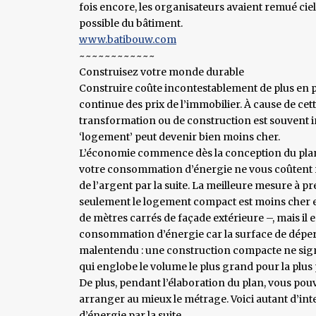
fois encore, les organisateurs avaient remué cie
possible du bâtiment.
www.batibouw.com
~~~~~~~~~~~~
Construisez votre monde durable
Construire coûte incontestablement de plus en p
continue des prix de l’immobilier. À cause de cet
transformation ou de construction est souvent in
‘logement’ peut devenir bien moins cher.
L’économie commence dès la conception du plan. 
votre consommation d’énergie ne vous coûtent ri
de l’argent par la suite. La meilleure mesure à 
seulement le logement compact est moins cher 
de mètres carrés de façade extérieure –, mais il 
consommation d’énergie car la surface de déperd
malentendu : une construction compacte ne signi
qui englobe le volume le plus grand pour la plus 
De plus, pendant l’élaboration du plan, vous pouv
arranger au mieux le métrage. Voici autant d’in
d’énergie par la suite.