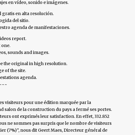
tajes en vídeo, sonido e imágenes.
l gratis en alta resolución.
gida del sitio.
nuestro agenda de manifestaciones.
ideos report.
t one.
deos, sounds and images.
e the original in high resolution.
 of the site.
festations agenda.
~~~
s visiteurs pour une édition marquée par la
d salon de la construction du pays a fermé ses portes.
ateurs ont exprimés leur satisfaction. En effet, 332.852
us ne sommes pas surpris que le nombre de visiteurs
ier (7%)”, nous dit Geert Maes, Directeur général de