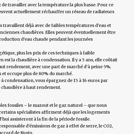
de travailler avec la température la plus basse. Pour ce
peuvent actuellement réchauffer un réseau de radiateurs
travaillent déjà avec de faibles températures d’eau et
anciennes chaudières. Elles peuvent éventuellement être
production d’eau chaude pendant les journées
étique, plus les prix de ces techniques à faible
st la chaudière à condensation. Il y a 5 ans, elle coûtait
aut rendement, avec une part de marché d’à peine 5%.
us et occupe plus de 80% du marché.
re à condensation, vous épargnez de 15 à 16 euros par
ne chaudière à haut rendement.
les fossiles – le mazout et le gaz naturel – que nous
 certains spécialistes affirment déjà que les logements
i assisteront à la fin de la période fossile.
esponsable d’émissions de gaz à effet de serre, le CO2,
accord de Kyoto.