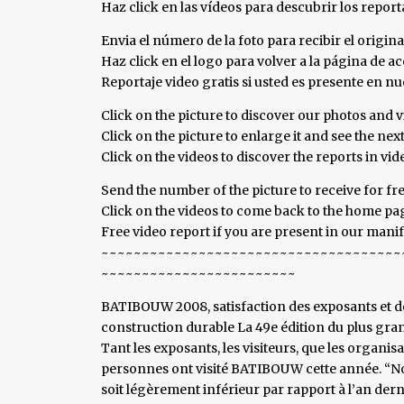
Haz click en las vídeos para descubrir los repor
Envia el número de la foto para recibir el origina
Haz click en el logo para volver a la página de aco
Reportaje video gratis si usted es presente en 
Click on the picture to discover our photos and v
Click on the picture to enlarge it and see the nex
Click on the videos to discover the reports in vi
Send the number of the picture to receive for fre
Click on the videos to come back to the home page
Free video report if you are present in our mani
~~~~~~~~~~~~~~~~~~~~~~~~~~~~~~~~~~~~~
~~~~~~~~~~~~~~~~~~~~~~~~
BATIBOUW 2008, satisfaction des exposants et de
construction durable La 49e édition du plus gran
Tant les exposants, les visiteurs, que les organis
personnes ont visité BATIBOUW cette année. “No
soit légèrement inférieur par rapport à l’an dern