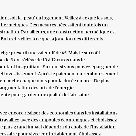
on, soit la ‘peau’ du logement. Veillez à ce que les sols,
 et hermétiques. Ces mesures nécessitent toutefois un
truction. Par ailleurs, une construction hermétique est
n bref, veillez à ce que la jonction des différents
belge prescrit une valeur K de 45. Mais le surcoût
e de 5 cm s’élève de 10 à 12 euros dans le
ontant insignifiant. Surtout si vous pouvez épargner de
à cet investissement. Après le paiement du remboursement
en poche chaque mois pour la durée du prêt. De plus,
augmentation des prix de l’énergie.
nte pour garder une qualité de l’air saine.
vez encore réaliser des économies dans les installations
e, travaillez avec des ampoules économiques et choisissez
le plus grand impact dépendra du choix de l’installation
écessaire pour vivre confortablement. Choisissez