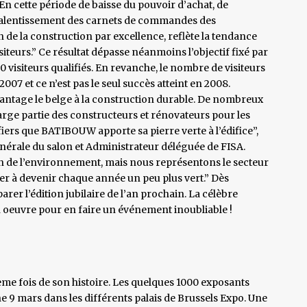
 cette période de baisse du pouvoir d’achat, de
 ralentissement des carnets de commandes des
n de la construction par excellence, reflète la tendance
iteurs.” Ce résultat dépasse néanmoins l’objectif fixé par
 visiteurs qualifiés. En revanche, le nombre de visiteurs
7 et ce n’est pas le seul succès atteint en 2008.
antage le belge à la construction durable. De nombreux
arge partie des constructeurs et rénovateurs pour les
ers que BATIBOUW apporte sa pierre verte à l’édifice”,
nérale du salon et Administrateur déléguée de FISA.
n de l’environnement, mais nous représentons le secteur
er à devenir chaque année un peu plus vert.” Dès
 l’édition jubilaire de l’an prochain. La célèbre
en oeuvre pour en faire un événement inoubliable !
ème fois de son histoire. Les quelques 1000 exposants
e 9 mars dans les différents palais de Brussels Expo. Une