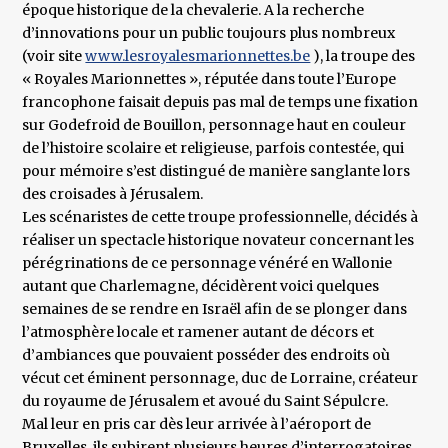
époque historique de la chevalerie. A la recherche
d’innovations pour un public toujours plus nombreux
(voir site
www.lesroyalesmarionnettes.be
), la troupe des
« Royales Marionnettes », réputée dans toute l’Europe
francophone faisait depuis pas mal de temps une fixation
sur Godefroid de Bouillon, personnage haut en couleur
de l’histoire scolaire et religieuse, parfois contestée, qui
pour mémoire s’est distingué de manière sanglante lors
des croisades à Jérusalem.
Les scénaristes de cette troupe professionnelle, décidés à
réaliser un spectacle historique novateur concernant les
pérégrinations de ce personnage vénéré en Wallonie
autant que Charlemagne, décidèrent voici quelques
semaines de se rendre en Israël afin de se plonger dans
l’atmosphère locale et ramener autant de décors et
d’ambiances que pouvaient posséder des endroits où
vécut cet éminent personnage, duc de Lorraine, créateur
du royaume de Jérusalem et avoué du Saint Sépulcre.
Mal leur en pris car dès leur arrivée à l’aéroport de
Bruxelles, ils subirent plusieurs heures d’interrogatoires