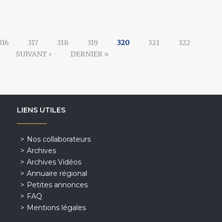
316
317
318
319
320
321
322
SUIVANT ›
DERNIER »
LIENS UTILES
Nos collaborateurs
Archives
Archives Vidéos
Annuaire régional
Petites annonces
FAQ
Mentions légales