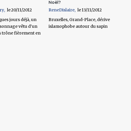
Noël?
ry
20/11/2012
ReneDislaire
13/11/2012
ues jours déjà, un
Bruxelles, Grand-Place, dérive
sonnage vêtu d’un
islamophobe autour du sapin
s trône fièrement en