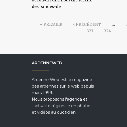
découvrir une nouvelle facette
des bandes-de
« PREMIER
‹ PRÉCÉDENT
…
323
324
…
ARDENNEWEB
Ardenne Web est le magazine
des ardennes sur le web depuis
mars 1999.
Nous proposons l'agenda et
l'actualité régionale en photos
et vidéos au quotidien.