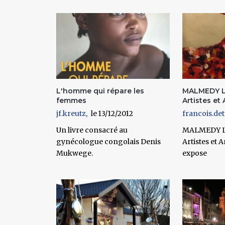
Pages
L'homme qui répare les
MALMEDY L’
femmes
Artistes et A
jf.kreutz
13/12/2012
francois.det
Un livre consacré au
MALMEDY L’
gynécologue congolais Denis
Artistes et 
Mukwege.
expose