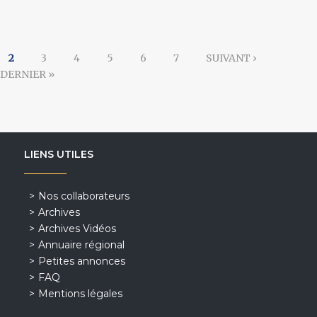
2
3
4
5
6
7
SUIVANT ›
DERNIER »
LIENS UTILES
Nos collaborateurs
Archives
Archives Vidéos
Annuaire régional
Petites annonces
FAQ
Mentions légales