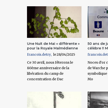
Pages
Une Nuit de Mai « différente »
50 ans de j
pour la Royale Malmédienne
célèbre !!
francois.detry
28/04/2025
francois.det
Ce 30 avril, nous fêterons le
Noces d’or 
80ème anniversaire de la
de Warche pu
libération du camp de
symbolique
concentration de Dac
Mo