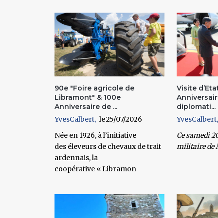
Pages
90e "Foire agricole de
Visite d’Eta
Libramont" & 100e
Anniversair
Anniversaire de ...
diplomati...
YvesCalbert
25/07/2026
YvesCalbert
Née en 1926, à l’initiative
Ce
samedi 20
des éleveurs de chevaux de trait
militaire de
ardennais, la
coopérative « Libramon