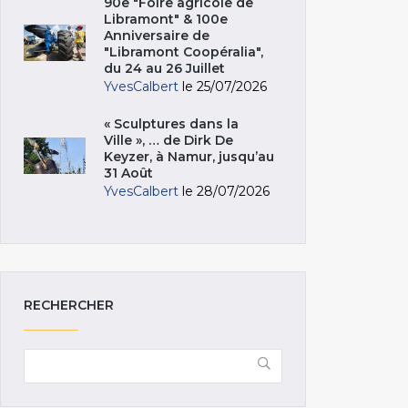
90e "Foire agricole de
Libramont" & 100e
Anniversaire de
"Libramont Coopéralia",
du 24 au 26 Juillet
YvesCalbert
le 25/07/2026
« Sculptures dans la
Ville », … de Dirk De
Keyzer, à Namur, jusqu’au
31 Août
YvesCalbert
le 28/07/2026
RECHERCHER