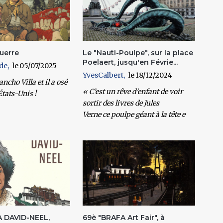
guerre
Le "Nauti-Poulpe", sur la place
Poelaert, jusqu'en Févrie...
de
05/07/2025
YvesCalbert
18/12/2024
ancho Villa et il a osé
« C’est un rêve d’enfant de voir
États-Unis !
sortir des livres de Jules
Verne ce poulpe géant à la tête e
 DAVID-NEEL,
69è "BRAFA Art Fair", à