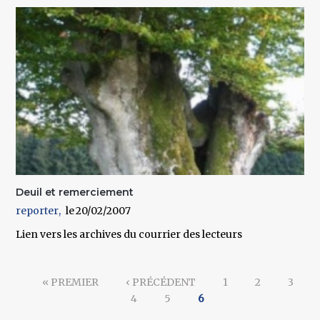
Deuil et remerciement
reporter
20/02/2007
Lien vers les archives du courrier des lecteurs
Pages
« PREMIER
‹ PRÉCÉDENT
1
2
3
4
5
6