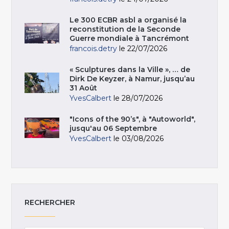
Le 300 ECBR asbl a organisé la
reconstitution de la Seconde
Guerre mondiale à Tancrémont
francois.detry
le 22/07/2026
« Sculptures dans la Ville », … de
Dirk De Keyzer, à Namur, jusqu’au
31 Août
YvesCalbert
le 28/07/2026
"Icons of the 90’s", à "Autoworld",
jusqu'au 06 Septembre
YvesCalbert
le 03/08/2026
RECHERCHER