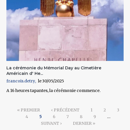
La cérémonie du Mémorial Day au Cimetière
Américain d' He...
francois.detry
30/05/2025
A 16 heures tapantes, la cérémonie commence.
Pages
« PREMIER
‹ PRÉCÉDENT
1
2
3
4
5
6
7
8
9
…
SUIVANT ›
DERNIER »