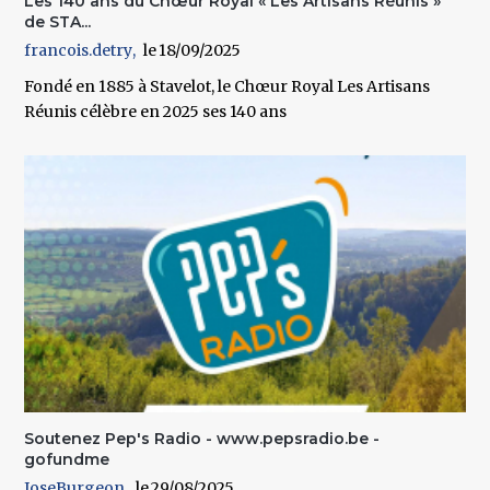
Les 140 ans du Chœur Royal « Les Artisans Réunis »
de STA...
francois.detry
18/09/2025
Fondé en 1885 à Stavelot, le Chœur Royal Les Artisans
Réunis célèbre en 2025 ses 140 ans
Soutenez Pep's Radio - www.pepsradio.be -
gofundme
JoseBurgeon
29/08/2025