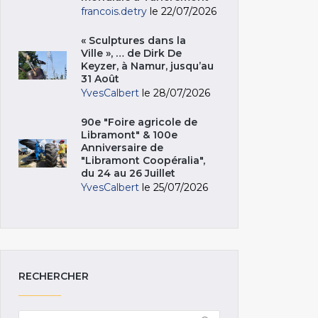
francois.detry
le 22/07/2026
« Sculptures dans la
Ville », … de Dirk De
Keyzer, à Namur, jusqu’au
31 Août
YvesCalbert
le 28/07/2026
90e "Foire agricole de
Libramont" & 100e
Anniversaire de
"Libramont Coopéralia",
du 24 au 26 Juillet
YvesCalbert
le 25/07/2026
RECHERCHER