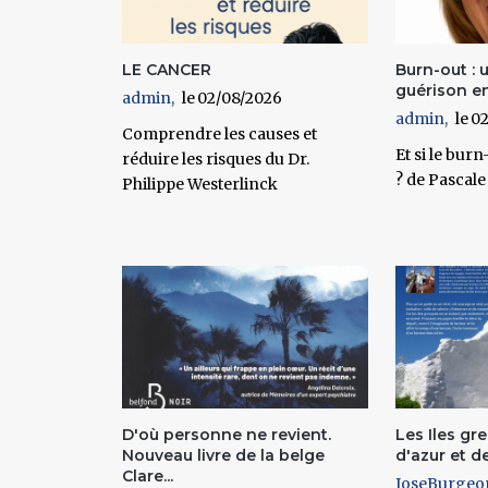
LE CANCER
Burn-out :
guérison e
admin
02/08/2026
admin
02
Comprendre les causes et
Et si le bur
réduire les risques du Dr.
? de Pascale
Philippe Westerlinck
D'où personne ne revient.
Les Iles g
Nouveau livre de la belge
d'azur et d
Clare...
JoseBurgeo