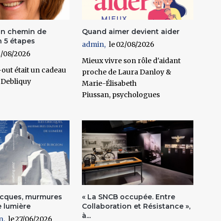
 un chemin de
Quand aimer devient aider
n 5 étapes
admin
02/08/2026
/08/2026
Mieux vivre son rôle d'aidant
n-out était un cadeau
proche de Laura Danloy &
 Debliquy
Marie-Élisabeth
Piussan, psychologues
recques, murmures
« La SNCB occupée. Entre
e lumière
Collaboration et Résistance »,
à...
n
27/06/2026