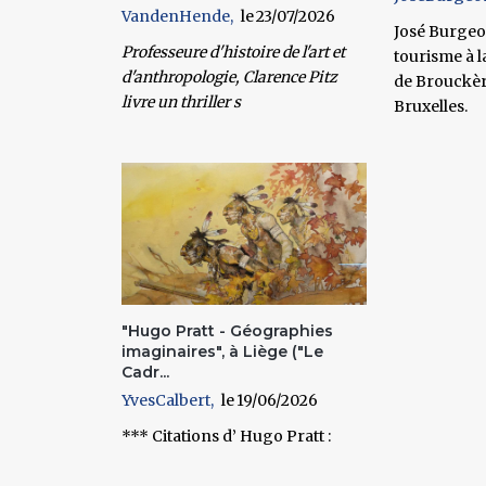
VandenHende
23/07/2026
José Burgeon
Professeure d'histoire de l'art et
tourisme à l
d'anthropologie, Clarence Pitz
de Brouckè
livre un thriller s
Bruxelles.
"Hugo Pratt - Géographies
imaginaires", à Liège ("Le
Cadr...
YvesCalbert
19/06/2026
*** Citations d’ Hugo Pratt :