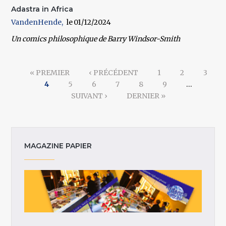
Adastra in Africa
VandenHende
01/12/2024
Un comics philosophique de Barry Windsor-Smith
Pages
« PREMIER
‹ PRÉCÉDENT
1
2
3
4
5
6
7
8
9
…
SUIVANT ›
DERNIER »
MAGAZINE PAPIER