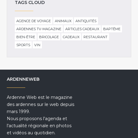
TAGS CLOUD
AGENCE DE VOYAGE
ANIMAUX
ANTIQUITÉS
ARDENNES TV-MAGAZINE
ARTICLES CADEAUX
BAPTÊME
BIEN-ÊTRE
BRICOLAGE
CADEAUX
RESTAURANT
SPORTS
VIN
ARDENNEWEB
Ardenne Web est le magazine
des ardennes sur le web depuis
mars 1999.
Nous proposons l'agenda et
l'actualité régionale en photos
et vidéos au quotidien.