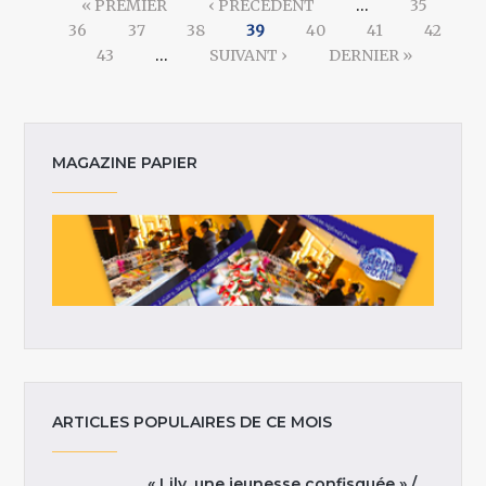
« PREMIER
‹ PRÉCÉDENT
…
35
36
37
38
39
40
41
42
43
…
SUIVANT ›
DERNIER »
MAGAZINE PAPIER
ARTICLES POPULAIRES DE CE MOIS
« Lily, une jeunesse confisquée » /