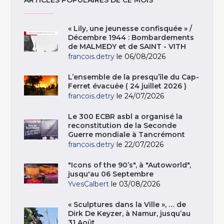
« Lily, une jeunesse confisquée » /
Décembre 1944 : Bombardements
de MALMEDY et de SAINT - VITH
francois.detry
le 06/08/2026
L’ensemble de la presqu’île du Cap-
Ferret évacuée ( 24 juillet 2026 )
francois.detry
le 24/07/2026
Le 300 ECBR asbl a organisé la
reconstitution de la Seconde
Guerre mondiale à Tancrémont
francois.detry
le 22/07/2026
"Icons of the 90’s", à "Autoworld",
jusqu'au 06 Septembre
YvesCalbert
le 03/08/2026
« Sculptures dans la Ville », … de
Dirk De Keyzer, à Namur, jusqu’au
31 Août