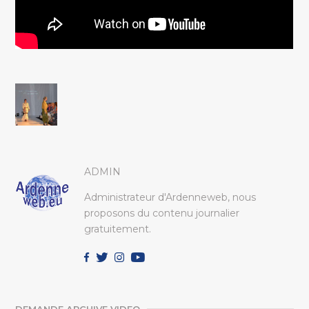
ADMIN
Administrateur d'Ardenneweb, nous
proposons du contenu journalier
gratuitement.
DEMANDE ARCHIVE VIDEO