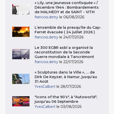
« Lily, une jeunesse confisquée » /
Décembre 1944 : Bombardements
de MALMEDY et de SAINT - VITH
francois.detry
le 06/08/2026
L’ensemble de la presqu’île du Cap-
Ferret évacuée ( 24 juillet 2026 )
francois.detry
le 24/07/2026
Le 300 ECBR asbl a organisé la
reconstitution de la Seconde
Guerre mondiale à Tancrémont
francois.detry
le 22/07/2026
« Sculptures dans la Ville », … de
Dirk De Keyzer, à Namur, jusqu’au
31 Août
YvesCalbert
le 28/07/2026
"Icons of the 90’s", à "Autoworld",
jusqu'au 06 Septembre
YvesCalbert
le 03/08/2026