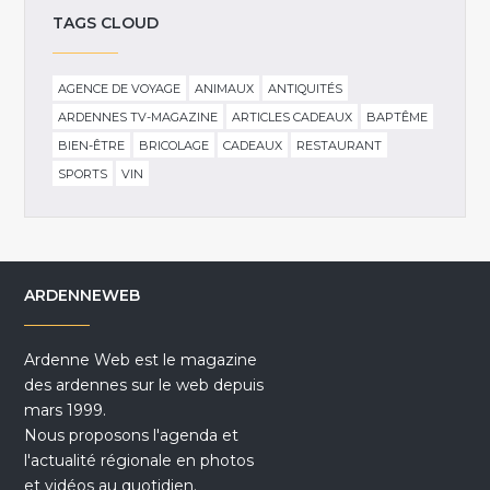
TAGS CLOUD
AGENCE DE VOYAGE
ANIMAUX
ANTIQUITÉS
ARDENNES TV-MAGAZINE
ARTICLES CADEAUX
BAPTÊME
BIEN-ÊTRE
BRICOLAGE
CADEAUX
RESTAURANT
SPORTS
VIN
ARDENNEWEB
Ardenne Web est le magazine
des ardennes sur le web depuis
mars 1999.
Nous proposons l'agenda et
l'actualité régionale en photos
et vidéos au quotidien.