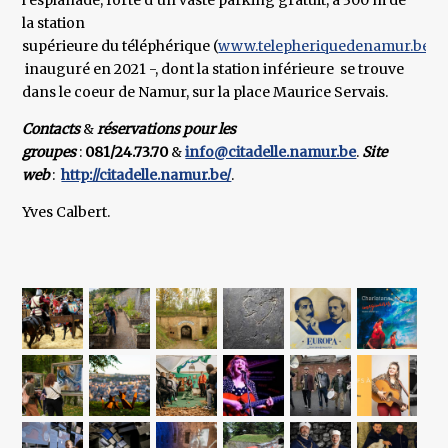
l’esplanade, forte d’un vaste parking gratuit, à 300 m de
la station
supérieure du téléphérique (
www.telepheriquedenamur.be
) 
inauguré en 2021 -, dont la station inférieure se trouve
dans le coeur de Namur, sur la place Maurice Servais.
Contacts
&
réservations pour les
groupes
:
081/24.73.70
&
info@citadelle.namur.be
.
Site
web
:
http://citadelle.namur.be/
.
Yves Calbert.