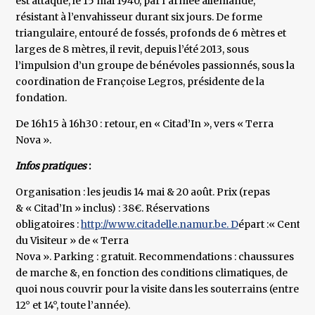
est attaqué, le 15 mai 1940, par l’armée allemande,
résistant à l’envahisseur durant six jours. De forme
triangulaire, entouré de fossés, profonds de 6 mètres et
larges de 8 mètres, il revit, depuis l’été 2013, sous
l’impulsion d’un groupe de bénévoles passionnés, sous la
coordination de Françoise Legros, présidente de la
fondation.
De 16h15 à 16h30 : retour, en « Citad’In », vers « Terra
Nova ».
Infos pratiques
:
Organisation : les jeudis 14 mai & 20 août. Prix (repas
& « Citad’In » inclus) : 38€. Réservations
obligatoires :
http://www.citadelle.namur.be. D
épart :« Centre
du Visiteur » de « Terra
Nova ». Parking : gratuit. Recommendations : chaussures
de marche &, en fonction des conditions climatiques, de
quoi nous couvrir pour la visite dans les souterrains (entre
12° et 14°, toute l’année).