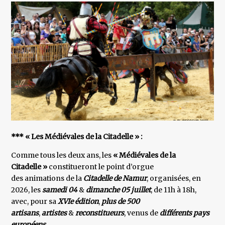
*** « Les Médiévales de la Citadelle » :
Comme tous les deux ans, les
« Médiévales de la
Citadelle »
constitueront le point d’orgue
des animations de la
Citadelle de Namur
, organisées, en
2026, les
samedi 04
&
dimanche 05 juillet
, de 11h à 18h,
avec, pour sa
XVIe édition
,
plus de 500
artisans
,
artistes
&
reconstitueurs
, venus de
différents pays
européens
.