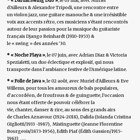
* « DardarSwing Duo »
, le 03 mai, avec Muriel
d’Ailleurs & Alexandre Tripodi, une rencontre entre
un violon jazz, une guitare manouche & une irrésistible
voix aux accents rétro, ces musiciens s’étant rencontrés
autour de leur passion pour la musique du guitariste
français Django Reinhardt (1910-1953) &
le « swing » des années ’30.
* « Noche Playa »
, le 07 juin, avec Adrian Diaz & Victoria
Spezialetti, un duo éclectique et explosif, qui nous
transporte dans l’ambiance festive de l’Amérique latine.
* « Folle de Java »
, le 02 août, avec Muriel d’Ailleurs & Eve
Willems, pour tous les amoureux de bals populaires,
d’accordéon, de froufrous & de guinguette, l’occasion
nous étant offerte de pouvoir célébrer la
vie, chanter, danser & rire, au sons des grands airs
de Charles Aznavour (1924-2018), Dalida (Iolanda Cristina
Gigliotti/1933 -1987), Mistinguette (Jeanne Florentine
Bourgeois/1873-1956), Edith Piaf (Édith Gassion/1915-
1963) , …