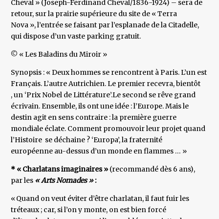
Cheval » (Joseph-Ferdinand Cheval/1836-1924) – sera de
retour, sur la prairie supérieure du site de « Terra
Nova », l’entrée se faisant par l’esplanade de la Citadelle,
qui dispose d’un vaste parking gratuit.
© « Les Baladins du Miroir »
Synopsis : « Deux hommes se rencontrent à Paris. L’un est
Français. L’autre Autrichien. Le premier recevra, bientôt
, un ‘Prix Nobel de Littérature’.Le second se rêve grand
écrivain. Ensemble, ils ont une idée : l’Europe. Mais le
destin agit en sens contraire : la première guerre
mondiale éclate. Comment promouvoir leur projet quand
l’Histoire se déchaine ? ‘Europa’, la fraternité
européenne au-dessus d’un monde en flammes … »
* « Charlatans imaginaires »
(recommandé dès 6 ans),
par les
« Arts Nomades »
:
« Quand on veut éviter d’être charlatan, il faut fuir les
tréteaux ; car, si l’on y monte, on est bien forcé