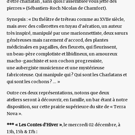
d’être charlatan , sans quoi l’assemblée vous jette des
pierres » (Sébastien-Roch Nicolas de Chamfort).
Synopsis : « Du théâtre de tréteau comme au XVIIe siècle,
mais avec des collerettes en tuyau d’aération, un auteur
très inspiré, manipulé par une marionnettiste, deux sœurs
généreuses mais rarement d’accord, des plantes
médicinales en pagailles, des fleurets, qui fleurissent,
un beau-père complotiste et libidineux, un amoureux
macho-gauchiste et son cochon progressiste,
une aubergiste musicienne et une mystérieuse
fabricoteuse. Qui manipule qui ? Qui sont les Charlatans et
qui sont les cochons ? … »
Outre ces deux représentations, notons que deux
ateliers seront à découvrir, en famille, un bar étant à notre
disposition, sur cette prairie supérieure du site de « Terra
Nova ».
*** « Les Contes d’Hiver »
, le mercredi 02 décembre, à
13h, 15h & 17h
: