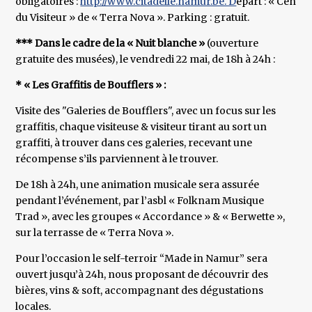
obligatoires :
http://www.citadelle.namur.be. D
épart : « Centre
du Visiteur » de « Terra Nova ». Parking : gratuit.
*** Dans le cadre de la « Nuit blanche »
(ouverture
gratuite des musées), le vendredi 22 mai, de 18h à 24h :
* « Les Graffitis de Boufflers » :
Visite des "Galeries de Boufflers", avec un focus sur les
graffitis, chaque visiteuse & visiteur tirant au sort un
graffiti, à trouver dans ces galeries, recevant une
récompense s’ils parviennent à le trouver.
De 18h à 24h, une animation musicale sera assurée
pendant l’événement, par l’asbl « Folknam Musique
Trad », avec les groupes « Accordance » & « Berwette »,
sur la terrasse de « Terra Nova ».
Pour l’occasion le self-terroir “Made in Namur” sera
ouvert jusqu’à 24h, nous proposant de découvrir des
bières, vins & soft, accompagnant des dégustations
locales.