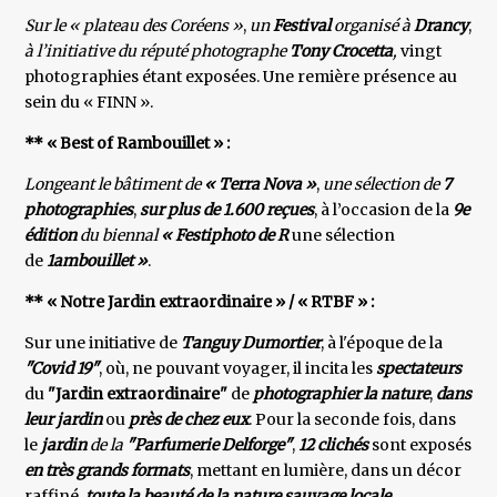
Sur le « plateau des Coréens »
,
un
Festival
organisé à
Drancy
,
à l’initiative du réputé photographe
Tony
Crocetta
,
vingt
photographies étant exposées. Une remière présence au
sein du « FINN ».
** « Best of Rambouillet » :
Longeant le bâtiment de
« Terra Nova »
,
une sélection de
7
photographies
,
sur plus de 1.600 reçues
, à l’occasion de la
9e
édition
du biennal
« Festiphoto de R
une sélection
de
1
ambouillet »
.
** « Notre Jardin extraordinaire » / « RTBF » :
Sur une initiative de
Tanguy Dumortier
, à l'époque de la
"Covid 19"
, où, ne pouvant voyager, il incita les
spectateurs
du
"Jardin extraordinaire"
de
photographier la nature
,
dans
leur jardin
ou
près de chez eux
. Pour la seconde fois, dans
le
jardin
de la
"Parfumerie Delforge"
,
12 clichés
sont exposés
en très grands formats
, mettant en lumière, dans un décor
raffiné,
toute la beauté de la nature sauvage locale
.