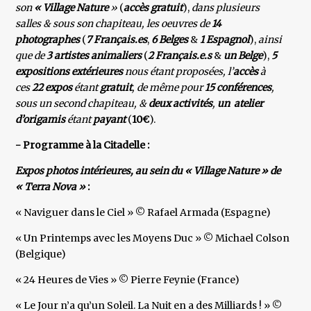
son
« Village Nature
»
(
accès gratuit
),
dans plusieurs
salles & sous son chapiteau, les oeuvres de
14
photographes
(
7 Français.es
,
6 Belges
&
1 Espagnol
),
ainsi
que de
3 artistes animaliers
(
2 Français.e.s
&
un Belge
),
5
expositions extérieures
nous étant proposées, l’
accès
à
ces
22 expos
étant
gratuit
, de même pour
15 conférences
,
sous un second chapiteau, &
deux activités
,
un atelier
d’origamis
étant
payant
(
10€
).
- Programme à la Citadelle :
Expos photos intérieures, au sein du « Village Nature » de
« Terra Nova »
:
« Naviguer dans le Ciel » © Rafael Armada (Espagne)
« Un Printemps avec les Moyens Duc » © Michael Colson
(Belgique)
« 24 Heures de Vies » © Pierre Feynie (France)
« Le Jour n’a qu’un Soleil. La Nuit en a des Milliards ! » ©