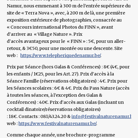
Namur, nous emmenant à 300 m de l’entrée supérieure du
site de « Terra Nova », avec, à 200 m de là, une première
exposition extérieure de photographies, consacrée au
« Concours international Photos du FINN », avant
d’arriver au « Village Nature ». Prix
d’accès avantageux pour le « FINN » : 5€, pour un aller-
retour, & 3€50, pour une montée ou une descente. Site
web :
https://www.telepheriquedenamur.be/
.
Prix par Séance (hors Galas & Conférences) : 8€ (4€, pour
les enfants / 1€25, pour les Art. 27). Prix d’accès à la
Séance Famille (réservations obligatoires) : 4€. Prix pour
les Séances scolaires : 6€ & 4€. Prix du Pass Nature (accès
à toutes les séances, à l’exception des Galas &
Conférences) : 40€. Prix d’accès aux Galas (incluant un
cocktail dinatoire/réservations obligatoires)
: 18€. Contacts : 081/43.24.20 &
info@festivalnaturenamur.be
.
web :
https://www.festivalnaturenamur.be/
.
Comme chaque année, une brochure-programme