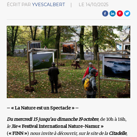
ÉCRIT PAR
YVESCALBERT
LE
14/10/2025
– « La Nature est un Spectacle » –
Du mercredi 15 jusqu’au dimanche 19 octobre
, de 10h à 18h,
le
31e
« Festival International Nature-Namur »
(
« FINN »
)
nous invite à découvrir, sur le site de la
C
itadelle
,