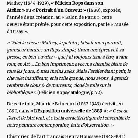
Mathey (1844-1929),
« Félicien Rops dans son
Atelier »
ou
« Portrait d’un Graveur »
(1888), exposée,
l’année de sa création, au « Salon de Paris », cette
oeuvre étant prêtée, pour cette exposition, par le « Musée
d’Orsay ».
« Voici la chose : Mathey, le peintre, faisait mon portrait,
grandeur nature : un Rops simple, tirant une épreuve à sa
presse, en bon ‘ouvrier » que j’ai toujours tenu à être, avant
tout, en Art … En bon imprimeur, avec ma chemise bleue de
tous les jours, & mes mains sales. Mais l’atelier étant petit, le
chevalet insuffisant, et la toile grande, nous avons. à grands
renforts de clous & de marteaux, cloué la toile sur la
bibliothèque »
(Félicien Rops/catalogue/p. 72).
De cette toile, Maurice Brincourt (1857-1943) écrivit, en
1890, dans
« L’Exposition universelle de 1889 »
:
« C’est de
l’Art et de l’Art vrai, et c’est la caractéristique de l’ensemble de
notre peinture contemporaine, faite d’observation. »
L’historien de l’art français Henry Houssaye (1848-1911)