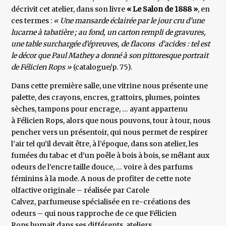
décrivit cet atelier, dans son livre
« Le Salon de 1888 »
, en
ces termes :
« Une mansarde éclairée par le jour cru d’une
lucarne à tabatière ; au fond, un carton rempli de gravures,
une table surchargée d’épreuves, de flacons d’acides : tel est
le décor que Paul Mathey a donné à son pittoresque portrait
de Félicien Rops »
(catalogue/p. 75).
Dans cette première salle, une vitrine nous présente une
palette, des crayons, encres, grattoirs, plumes, pointes
sèches, tampons pour encrage, … ayant appartenu
à Félicien Rops, alors que nous pouvons, tour à tour, nous
pencher vers un présentoir, qui nous permet de respirer
l’air tel qu’il devait être, à l’époque, dans son atelier, les
fumées du tabac et d’un poêle à bois à bois, se mêlant aux
odeurs de l’encre taille douce, … voire à des parfums
féminins à la mode. A nous de profiter de cette note
olfactive originale – réalisée par Carole
Calvez, parfumeuse spécialisée en re-créations des
odeurs – qui nous rapproche de ce que Félicien
Rops humait dans ses différents ateliers.