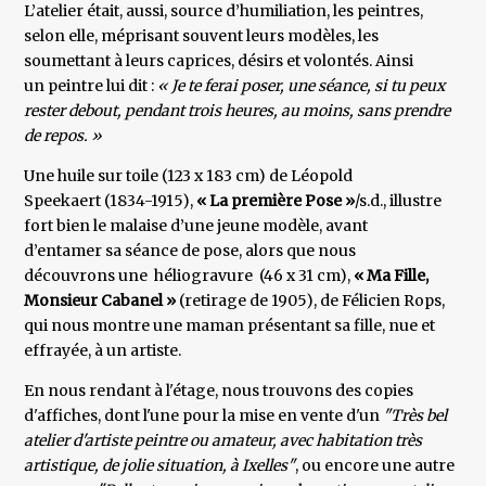
L’atelier était, aussi, source d’humiliation, les peintres,
selon elle, méprisant souvent leurs modèles, les
soumettant à leurs caprices, désirs et volontés. Ainsi
un peintre lui dit :
« Je te ferai poser, une séance, si tu peux
rester debout, pendant trois heures, au moins, sans prendre
de repos. »
Une huile sur toile (123 x 183 cm) de Léopold
Speekaert (1834-1915),
« La première Pose »
/s.d., illustre
fort bien le malaise d’une jeune modèle, avant
d’entamer sa séance de pose, alors que nous
découvrons une héliogravure (46 x 31 cm),
« Ma Fille,
Monsieur Cabanel »
(retirage de 1905), de Félicien Rops,
qui nous montre une maman présentant sa fille, nue et
effrayée, à un artiste.
En nous rendant à l'étage, nous trouvons des copies
d'affiches, dont l'une pour la mise en vente d'un
"Très bel
atelier d'artiste peintre ou amateur, avec habitation très
artistique, de jolie situation, à Ixelles"
, ou encore une autre