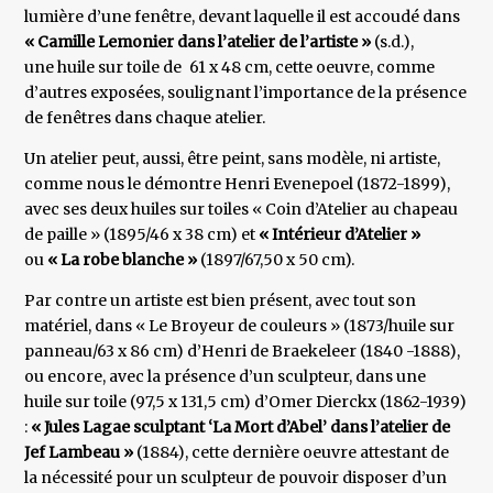
lumière d’une fenêtre, devant laquelle il est accoudé dans
« Camille Lemonier dans l’atelier de l’artiste »
(s.d.),
une huile sur toile de 61 x 48 cm, cette oeuvre, comme
d’autres exposées, soulignant l’importance de la présence
de fenêtres dans chaque atelier.
Un atelier peut, aussi, être peint, sans modèle, ni artiste,
comme nous le démontre Henri Evenepoel (1872-1899),
avec ses deux huiles sur toiles « Coin d’Atelier au chapeau
de paille » (1895/46 x 38 cm) et
« Intérieur d’Atelier »
ou
« La robe blanche »
(1897/67,50 x 50 cm).
Par contre un artiste est bien présent, avec tout son
matériel, dans « Le Broyeur de couleurs » (1873/huile sur
panneau/63 x 86 cm) d’Henri de Braekeleer (1840 -1888),
ou encore, avec la présence d’un sculpteur, dans une
huile sur toile (97,5 x 131,5 cm) d’Omer Dierckx (1862-1939)
:
« Jules Lagae sculptant ‘La Mort d’Abel’ dans l’atelier de
Jef Lambeau »
(1884), cette dernière oeuvre attestant de
la nécessité pour un sculpteur de pouvoir disposer d’un