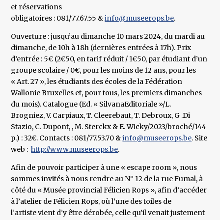
et réservations
obligatoires : 081/77.67.55 &
info@museerops.be
.
Ouverture : jusqu’au dimanche 10 mars 2024, du mardi au
dimanche, de 10h à 18h (dernières entrées à 17h). Prix
d’entrée : 5€ (2€50, en tarif réduit / 1€50, par étudiant d’un
groupe scolaire / 0€, pour les moins de 12 ans, pour les
« Art. 27 », les étudiants des écoles de la Fédération
Wallonie Bruxelles et, pour tous, les premiers dimanches
du mois). Catalogue (Ed. « SilvanaEditoriale »/L.
Brogniez, V. Carpiaux, T. Cleerebaut, T. Debroux, G .Di
Stazio, C. Dupont, , M. Sterckx & E. Wicky/2023/broché/144
p.) : 32€. Contacts : 081/77.53.70 &
info@museerops.be
. Site
web :
http://www.museerops.be
.
Afin de pouvoir participer à une « escape room », nous
sommes invités à nous rendre au N° 12 de la rue Fumal, à
côté du « Musée provincial Félicien Rops », afin d’accéder
à l’atelier de Félicien Rops, où l’une des toiles de
l’artiste vient d’y être dérobée, celle qu’il venait justement