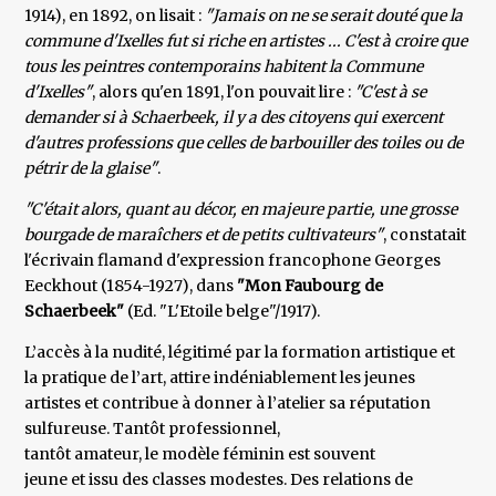
1914), en 1892, on lisait :
"Jamais on ne se serait douté que la
commune d'Ixelles fut si riche en artistes ... C'est à croire que
tous les peintres contemporains habitent la Commune
d'Ixelles"
, alors qu'en 1891, l'on pouvait lire :
"C'est à se
demander si à Schaerbeek, il y a des citoyens qui exercent
d'autres professions que celles de barbouiller des toiles ou de
pétrir de la glaise"
.
"C'était alors, quant au décor, en majeure partie, une grosse
bourgade de maraîchers et de petits cultivateurs"
, constatait
l'écrivain flamand d'expression francophone Georges
Eeckhout (1854-1927), dans
"Mon Faubourg de
Schaerbeek"
(Ed. "L'Etoile belge"/1917).
L’accès à la nudité, légitimé par la formation artistique et
la pratique de l’art, attire indéniablement les jeunes
artistes et contribue à donner à l’atelier sa réputation
sulfureuse. Tantôt professionnel,
tantôt amateur, le modèle féminin est souvent
jeune et issu des classes modestes. Des relations de