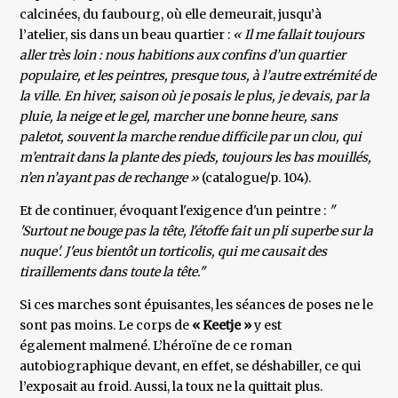
calcinées, du faubourg, où elle demeurait, jusqu’à
l’atelier, sis dans un beau quartier :
« Il me fallait toujours
aller très loin : nous habitions aux confins d’un quartier
populaire, et les peintres, presque tous, à l’autre extrémité de
la ville. En hiver, saison où je posais le plus, je devais, par la
pluie, la neige et le gel, marcher une bonne heure, sans
paletot, souvent la marche rendue difficile par un clou, qui
m’entrait dans la plante des pieds, toujours les bas mouillés,
n’en n’ayant pas de rechange »
(catalogue/p. 104).
Et de continuer, évoquant l'exigence d'un peintre :
"
'Surtout ne bouge pas la tête, l'étoffe fait un pli superbe sur la
nuque'. J'eus bientôt un torticolis, qui me causait des
tiraillements dans toute la tête."
Si ces marches sont épuisantes, les séances de poses ne le
sont pas moins. Le corps de
« Keetje »
y est
également malmené. L’héroïne de ce roman
autobiographique devant, en effet, se déshabiller, ce qui
l’exposait au froid. Aussi, la toux ne la quittait plus.