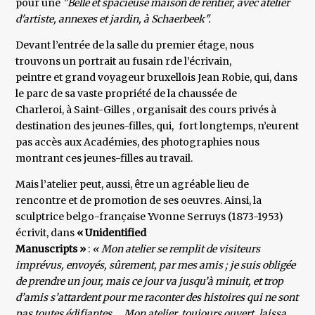
pour une
"Belle et spacieuse maison de rentier, avec atelier
d'artiste, annexes et jardin, à Schaerbeek".
Devant l’entrée de la salle du premier étage, nous
trouvons un portrait au fusain rde l’écrivain,
peintre et grand voyageur bruxellois Jean Robie, qui, dans
le parc de sa vaste propriété de la chaussée de
Charleroi, à Saint-Gilles , organisait des cours privés à
destination des jeunes-filles, qui, fort longtemps, n’eurent
pas accès aux Académies, des photographies nous
montrant ces jeunes-filles au travail.
Mais l’atelier peut, aussi, être un agréable lieu de
rencontre et de promotion de ses oeuvres. Ainsi, la
sculptrice belgo-française Yvonne Serruys (1873-1953)
écrivit, dans
« Unidentified
Manuscripts »
:
« Mon atelier se remplit de visiteurs
imprévus, envoyés, sûrement, par mes amis ; je suis obligée
de prendre un jour, mais ce jour va jusqu’à minuit, et trop
d’amis s’attardent pour me raconter des histoires qui ne sont
pas toutes édifiantes … Mon atelier, toujours ouvert, laissa