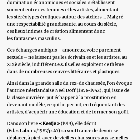
domination économiques et sociales s’établissent
souvent entre ces femmes et les artistes, alimentant
les stéréotypes érotiques autour des ateliers … Malgré
une respectabilité grandissante, au cours du siècle,
ces lieux intimes de création alimentent donc
les fantasmes masculins.
Ces échanges ambigus – amoureux, voire purement
sexuels – ne laissent pas les écrivain.es et les artistes, au
XIXè siècle, indifférent.e.s. Ils.elles exploitent ce thème
dans de nombreuses œuvres littéraires et plastiques.
Ainsi dans la grande salle du rez-de chaussée, l’on évoque
l’autrice néerlandaise Neel Doff (1858-1942), qui, issue de
la classe ouvrière, put échapper à la prostitution en
devenant modèle, ce qui lui permit, en fréquentant des
artistes, d’acquérir une éducation et de former son goût.
Dans son livre
« Keetje »
(1919), elle décrit
(Ed. « Labor »/1987/p. 47) sa souffrance de devoir se
déplacer, à pied, avec de vieilles chaussures aux semelles