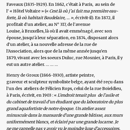
Faveaux (1835-1929). En 1862, c’était à Paris, au sein de
l’ « Hôtel Voltaire » («
Cest là où j’ai fait ma première eau-
forte, là où habitait Baudelaire, … »
, écrivit-il). En 1872, il
profitait d‘un atelier, au N° 317, de l’avenue
Louise, à Bruxelles, là où il avait emménagé, avec son
épouse, jusqu’à leur séparation, en 1874, disposant alors
d’un atelier, à sa nouvelle adresse de la rue de
l’Association, alors que de la même année jusqu’en
1879, vivant avec les soeurs Duluc, rue Mosnier, à Paris, il y
eut un autre atelier. … … …
Henry de Groux (1866-1930), artiste peintre,
graveur et sculpteur symboliste belge, ayant été reçu dans
l’un des ateliers de Félicien Rops, celui de la rue Boieldieu,
à Paris, écrivit, en 1903 : «
L’endroit tenait plus de l’asile et
du cabinet de travail d’un étudiant que du laboratoire du plus
grand aquafortiste de notre époque. Un atelier assez
minuscule dans la mansarde d’une grande bâtisse, aux murs
uniformément blancs, et éclairé par une grande lucarne. Je
ne me rappelle pas y avoir vu le moindre luxe d’accessoires,