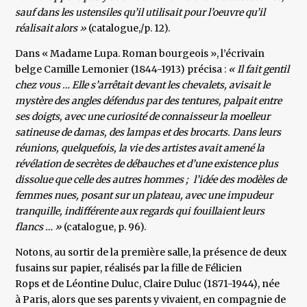
sauf dans les ustensiles qu’il utilisait pour l’oeuvre qu’il
réalisait alors »
(catalogue,/p. 12).
Dans « Madame Lupa. Roman bourgeois », l’écrivain
belge Camille Lemonier (1844-1913) précisa :
« Il fait gentil
chez vous … Elle s’arrêtait devant les chevalets, avisait le
mystère des angles défendus par des tentures, palpait entre
ses doigts, avec une curiosité de connaisseur la moelleur
satineuse de damas, des lampas et des brocarts. Dans leurs
réunions, quelquefois, la vie des artistes avait amené la
révélation de secrètes de débauches et d’une existence plus
dissolue que celle des autres hommes ; l’idée des modèles de
femmes nues, posant sur un plateau, avec une impudeur
tranquille, indifférente aux regards qui fouillaient leurs
flancs … »
(catalogue, p. 96).
Notons, au sortir de la première salle, la présence de deux
fusains sur papier, réalisés par la fille de Félicien
Rops et de Léontine Duluc, Claire Duluc (1871-1944), née
à Paris, alors que ses parents y vivaient, en compagnie de