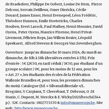
de Braekeleer, Philippe De Gobert, Louise De Hem, Pierre
Delcour, Servais Detilleux, Omer Dierickx, Cécile
Douard, James Ensor, Henri Evenepoel, Léon Frédéric,
Théodore Hannon, Emile Hoeterickx, Charles
Houben, Evert Larock, Paul Mathey, Henri Meunier, David
Oyens, Peter Oyens, Maurice Pirenne, Henri Privat-
Livemont, Félicien Rops, Jan Willem Rosier, Léopold
Speekaert, Alfred Stevens & Georges Van Zevenberghen.
Ouverture : jusqu’au dimanche 10 mars 2024, du mardi au
dimanche, de 10h à 18h (dernières entrées à 17h). Prix
d’entrée : 5€ (2€50, en tarif réduit / 1€50, par étudiant d’un
groupe scolaire / 0€, pour les moins de 12 ans, pour les
« Art. 27 », les étudiants des écoles de la Fédération
Wallonie Bruxelles et, pour tous, les premiers dimanches
du mois). Catalogue (Ed. « SilvanaEditoriale »/L.
Brogniez, V. Carpiaux, T. Cleerebaut, T. Debroux, G .Di
Stazio, C. Dupont, M. Sterckx & E. Wicky/2023/broché/144
p.) : 32€. Contacts : 081/77.53.70 &
info@museerops.be
. Site
web :
http://www.museerops.be
.