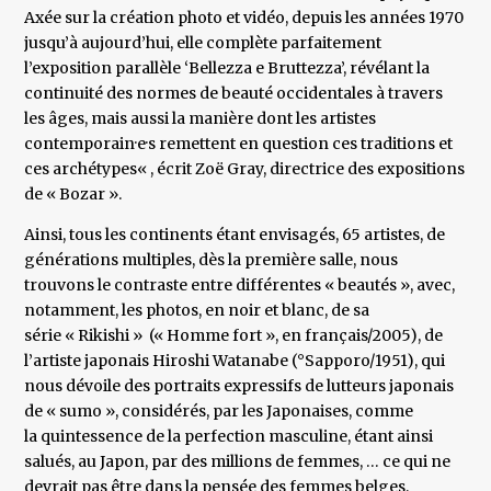
Axée sur la création photo et vidéo, depuis les années 1970
jusqu’à aujourd’hui, elle complète parfaitement
l’exposition parallèle ‘Bellezza e Bruttezza’, révélant la
continuité des normes de beauté occidentales à travers
les âges, mais aussi la manière dont les artistes
contemporain·e·s remettent en question ces traditions et
ces archétypes« , écrit Zoë Gray, directrice des expositions
de « Bozar ».
Ainsi, tous les continents étant envisagés, 65 artistes, de
générations multiples, dès la première salle, nous
trouvons le contraste entre différentes « beautés », avec,
notamment, les photos, en noir et blanc, de sa
série « Rikishi » (« Homme fort », en français/2005), de
l’artiste japonais Hiroshi Watanabe (°Sapporo/1951), qui
nous dévoile des portraits expressifs de lutteurs japonais
de « sumo », considérés, par les Japonaises, comme
la quintessence de la perfection masculine, étant ainsi
salués, au Japon, par des millions de femmes, … ce qui ne
devrait pas être dans la pensée des femmes belges,