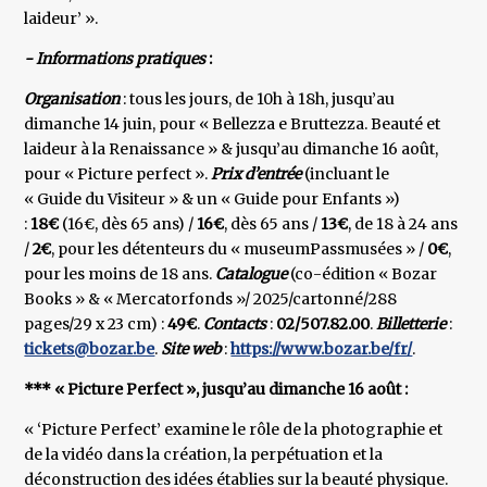
laideur’ ».
- Informations pratiques
:
Organisation
: tous les jours, de 10h à 18h, jusqu’au
dimanche 14 juin, pour « Bellezza e Bruttezza. Beauté et
laideur à la Renaissance » & jusqu’au dimanche 16 août,
pour « Picture perfect ».
Prix d’entrée
(incluant le
« Guide du Visiteur » & un « Guide pour Enfants »)
:
18€
(16€, dès 65 ans) /
16€
, dès 65 ans /
13€
, de 18 à 24 ans
/
2€
, pour les détenteurs du « museumPassmusées » /
0€
,
pour les moins de 18 ans.
Catalogue
(co-édition « Bozar
Books » & « Mercatorfonds »/ 2025/cartonné/288
pages/29 x 23 cm) :
49€
.
Contacts
:
02/507.82.00
.
Billetterie
:
tickets@bozar.be
.
Site web
:
https://www.bozar.be/fr/
.
*** « Picture Perfect », jusqu’au dimanche 16 août :
« ‘Picture Perfect’ examine le rôle de la photographie et
de la vidéo dans la création, la perpétuation et la
déconstruction des idées établies sur la beauté physique.