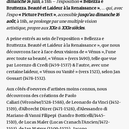
dimanche 14 juin
, à 18h –
l’exposition
« Bellezza e
Bruttezza. Beauté et Laideur à la Renaissance »
, …
qui
,
avec
l’expo
« Picture Perfect »
,
accessible
jusqu’au dimanche 16
août
, à 18h,
se prolonge par une multiple vision
artistique, propre aux
XXe
&
XXIe siècles
.
A peine entrés au sein de l’exposition « Bellezza e
Bruttezza. Beauté et Laideur à la Renaissance », que nous
découvrons face à face deux visions de « Vénus », l’une
avec toute sa beauté, « Vénus » (vers 1490), telle que vue
par Lorenzo di Credi (1459-1537) & l’autre, avec une
certaine laideur, « Vénus ou Vanité » (vers 1521), selon Jan
Gossart (1478-1532).
Aux côtés d’oeuvres d’artistes moins connus, nous
découvrons des créations de Paolo
Caliari (Véronèse/1528-1588), de Leonardo da Vinci (1452-
1519), d’Albrecht Dürer (1471-1528), d’Alessandro di
Mariano di Vanni Filipepi (Sandro Botticelli/1445-
1510), de Lucas Maler (Lucas Cranach l’Ancien/1472-
1553), de Jan Matsys (1509-1575), Jacopo