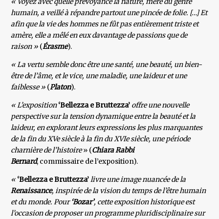
« Voyez avec quelle prévoyance la nature, mère du genre
humain, a veillé à répandre partout une pincée de folie. […] Et
afin que la vie des hommes ne fût pas entièrement triste et
amère, elle a mêlé en eux davantage de passions que de
raison »
(
Érasme
).
« La vertu semble donc être une santé, une beauté, un bien-
être de l’âme, et le vice, une maladie, une laideur et une
faiblesse »
(
Platon
).
« L’exposition
‘Bellezza e Bruttezza’
offre une nouvelle
perspective sur la tension dynamique entre la beauté et la
laideur, en explorant leurs expressions les plus marquantes
de la fin du XVe siècle à la fin du XVIe siècle, une période
charnière de l’histoire
» (
Chiara Rabbi
Bernard
, commissaire de l’exposition).
«
‘Bellezza e Bruttezza’
livre une image nuancée de la
Renaissance
, inspirée de la vision du temps de l’être humain
et du monde. Pour
‘Bozar’
, cette exposition historique est
l’occasion de proposer un programme pluridisciplinaire sur