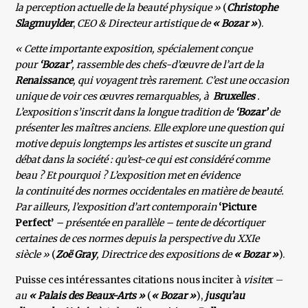
la perception actuelle de la beauté physique »
(
Christophe
Slagmuylder
,
CEO & Directeur artistique de
« Bozar »
).
« Cette importante exposition, spécialement conçue
pour
‘Bozar’
, rassemble des chefs-d’œuvre de l’art de la
Renaissance
, qui voyagent très rarement. C’est une occasion
unique de voir ces œuvres remarquables, à
Bruxelles
.
L’exposition s’inscrit dans la longue tradition de
‘Bozar’
de
présenter les maîtres anciens. Elle explore une question qui
motive depuis longtemps les artistes et suscite un grand
débat dans la société : qu’est-ce qui est considéré comme
beau ? Et pourquoi ? L’exposition met en évidence
la continuité des normes occidentales en matière de beauté.
Par ailleurs, l’exposition d’art contemporain
‘Picture
Perfect’
– présentée en parallèle – tente de décortiquer
certaines de ces normes depuis la perspective du XXIe
siècle »
(
Zoë Gray
, Directrice des expositions de
« Bozar »
).
Puisse ces intéressantes citations nous inciter à
visite
r –
au
« Palais des Beaux-Arts »
(
« Bozar »
),
jusqu’au