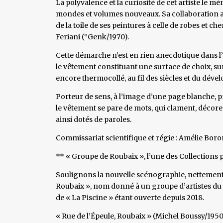
La polyvalence et la curiosité de cet artiste le m
mondes et volumes nouveaux. Sa collaboration ave
de la toile de ses peintures à celle de robes et c
Feriani (°Genk/1970).
Cette démarche n’est en rien anecdotique dans l’
le vêtement constituant une surface de choix, sur
encore thermocollé, au fil des siècles et du déve
Porteur de sens, à l’image d’une page blanche, prê
le vêtement se pare de mots, qui clament, décore
ainsi dotés de paroles.
Commissariat scientifique et régie : Amélie Boron
** « Groupe de Roubaix », l’une des Collections
Soulignons la nouvelle scénographie, nettement
Roubaix », nom donné à un groupe d’artistes du No
de « La Piscine » étant ouverte depuis 2018.
« Rue de l’Épeule, Roubaix » (Michel Boussy/1950