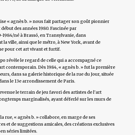
ise « agnès b. » nous fait partager son goût pionnier
t début des années 1980. Fascinée par
9-1984/né à Brassó, en Transylvanie, dans
t la ville, ainsi que le métro, à New York, avant de
e pour cet art vivant et furtif.
expo révèle le regard de celle qui a accompagné ce
t contemporain. Dès 1984, « agnès b. » fut la première
teurs, dans sa galerie historique de la rue du Jour, située
e dans le 13e arrondissement de Paris.
venue le terrain de jeu favori des artistes de l’art
 longtemps marginalisés, ayant déferlé sur les murs de
 la rue, « agnès b. » collabore, en marge de ses
res et de suggestions amicales, des créations exclusives
 en séries limitées.