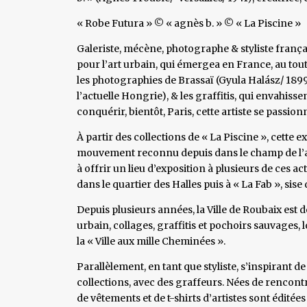
« Robe Futura » © « agnès b. » © « La Piscine »
Galeriste, mécène, photographe & styliste frança
pour l’art urbain, qui émergea en France, au tou
les photographies de Brassaï (Gyula Halász/ 189
l’actuelle Hongrie), & les graffitis, qui envahissen
conquérir, bientôt, Paris, cette artiste se passionn
À partir des collections de « La Piscine », cette 
mouvement reconnu depuis dans le champ de l’ar
à offrir un lieu d’exposition à plusieurs de ces ac
dans le quartier des Halles puis à « La Fab », sis
Depuis plusieurs années, la Ville de Roubaix est de
urbain, collages, graffitis et pochoirs sauvages,
la « Ville aux mille Cheminées ».
Parallèlement, en tant que styliste, s’inspirant de
collections, avec des graffeurs. Nées de rencont
de vêtements et de t-shirts d’artistes sont éditées