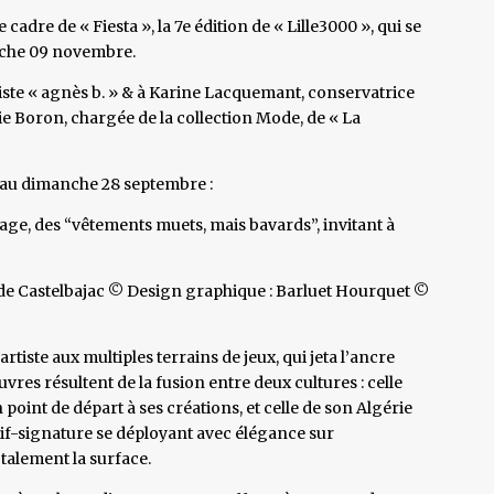
adre de « Fiesta », la 7e édition de « Lille3000 », qui se
anche 09 novembre.
tiste « agnès b. » & à Karine Lacquemant, conservatrice
ie Boron, chargée de la collection Mode, de « La
’au dimanche 28 septembre :
age, des “vêtements muets, mais bavards”, invitant à
de Castelbajac © Design graphique : Barluet Hourquet ©
rtiste aux multiples terrains de jeux, qui jeta l’ancre
uvres résultent de la fusion entre deux cultures : celle
 point de départ à ses créations, et celle de son Algérie
otif-signature se déployant avec élégance sur
talement la surface.