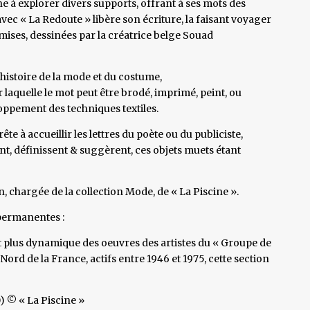
ène à explorer divers supports, offrant à ses mots des
c « La Redoute » libère son écriture, la faisant voyager
hemises, dessinées par la créatrice belge Souad
histoire de la mode et du costume,
 laquelle le mot peut être brodé, imprimé, peint, ou
loppement des techniques textiles.
te à accueillir les lettres du poète ou du publiciste,
nt, définissent & suggèrent, ces objets muets étant
, chargée de la collection Mode, de « La Piscine ».
 permanentes :
 plus dynamique des oeuvres des artistes du « Groupe de
rd de la France, actifs entre 1946 et 1975, cette section
) © « La Piscine »