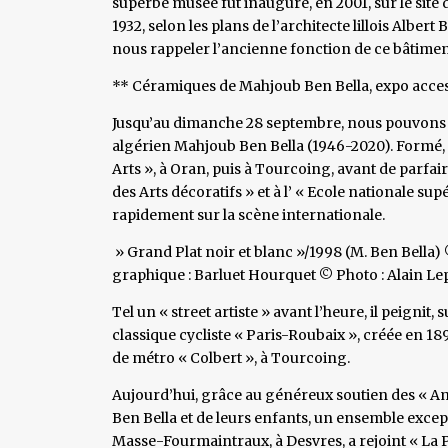
superbe musée fut inauguré, en 2001, sur le site 
1932, selon les plans de l’architecte lillois Albert
nous rappeler l’ancienne fonction de ce bâtiment
** Céramiques de Mahjoub Ben Bella, expo acces
Jusqu’au dimanche 28 septembre, nous pouvons dé
algérien Mahjoub Ben Bella (1946-2020). Formé, 
Arts », à Oran, puis à Tourcoing, avant de parfair
des Arts décoratifs » et à l’ « Ecole nationale s
rapidement sur la scène internationale.
» Grand Plat noir et blanc »/1998 (M. Ben Bella
graphique : Barluet Hourquet © Photo : Alain Le
Tel un « street artiste » avant l’heure, il peignit,
classique cycliste « Paris-Roubaix », créée en 18
de métro « Colbert », à Tourcoing.
Aujourd’hui, grâce au généreux soutien des « Am
Ben Bella et de leurs enfants, un ensemble excep
Masse-Fourmaintraux, à Desvres, a rejoint « La P