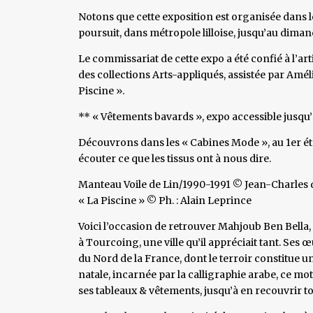
Notons que cette exposition est organisée dans le c
poursuit, dans métropole lilloise, jusqu’au dim
Le commissariat de cette expo a été confié à l’ar
des collections Arts-appliqués, assistée par Amél
Piscine ».
** « Vêtements bavards », expo accessible jusqu
Découvrons dans les « Cabines Mode », au 1er ét
écouter ce que les tissus ont à nous dire.
Manteau Voile de Lin/1990-1991 © Jean-Charles 
« La Piscine » © Ph. : Alain Leprince
Voici l’occasion de retrouver Mahjoub Ben Bella, a
à Tourcoing, une ville qu’il appréciait tant. Ses œ
du Nord de la France, dont le terroir constitue un
natale, incarnée par la calligraphie arabe, ce m
ses tableaux & vêtements, jusqu’à en recouvrir to