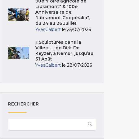
90e "Foire agricole de
Libramont" & 100e
Anniversaire de
"Libramont Coopéralia",
du 24 au 26 Juillet
YvesCalbert
le 25/07/2026
« Sculptures dans la
Ville », … de Dirk De
Keyzer, à Namur, jusqu’au
31 Août
YvesCalbert
le 28/07/2026
RECHERCHER