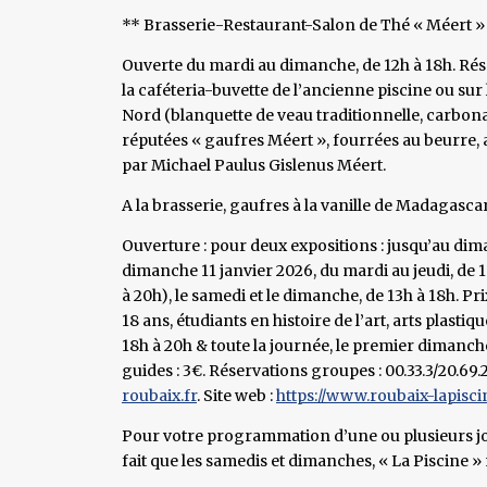
** Brasserie-Restaurant-Salon de Thé « Méert » 
Ouverte du mardi au dimanche, de 12h à 18h. Réser
la caféteria-buvette de l’ancienne piscine ou sur
Nord (blanquette de veau traditionnelle, carbona
réputées « gaufres Méert », fourrées au beurre, a
par Michael Paulus Gislenus Méert.
A la brasserie, gaufres à la vanille de Madagasca
Ouverture : pour deux expositions : jusqu’au dim
dimanche 11 janvier 2026, du mardi au jeudi, de 11
à 20h), le samedi et le dimanche, de 13h à 18h. Pri
18 ans, étudiants en histoire de l’art, arts plasti
18h à 20h & toute la journée, le premier dimanch
guides : 3€. Réservations groupes : 00.33.3/20.69.2
roubaix.fr
. Site web :
https://www.roubaix-lapisci
Pour votre programmation d’une ou plusieurs jou
fait que les samedis et dimanches, « La Piscine » 