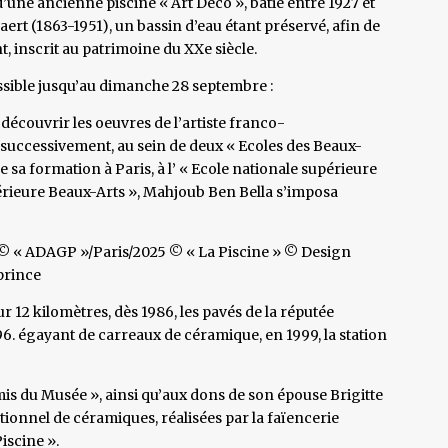
d’une ancienne piscine « Art Déco », bâtie entre 1927 et
 Baert (1863-1951), un bassin d’eau étant préservé, afin de
, inscrit au patrimoine du XXe siècle.
sible jusqu’au dimanche 28 septembre :
couvrir les oeuvres de l’artiste franco-
successivement, au sein de deux « Ecoles des Beaux-
e sa formation à Paris, à l’ « Ecole nationale supérieure
upérieure Beaux-Arts », Mahjoub Ben Bella s’imposa
) © « ADAGP »/Paris/2025 © « La Piscine » © Design
prince
 sur 12 kilomètres, dès 1986, les pavés de la réputée
96. égayant de carreaux de céramique, en 1999, la station
is du Musée », ainsi qu’aux dons de son épouse Brigitte
tionnel de céramiques, réalisées par la faïencerie
iscine ».