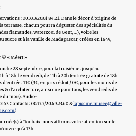
:
vations : 00.33.3/20.01.84.21. Dans le décor d’origine de
 la terrasse, chacun pourra déguster des spécialités du
des flamandes, waterzooi de Gent, …), voire les
u sucre et à la vanille de Madagascar, créées en 1849,
r © « Méert »
anche 28 septembre, pour la troisième : jusqu’au
h à 18h, le vendredi, de 11h à 20h (entrée gratuite de 18h
x d’entrée : 11€ (9€, en prix réduit / 0€, pour les moins de
ques & d’architecture, ainsi que pour tous, les vendredis de
e du mois). Audio-
3.67. Contacts : 00.33.3/20.69.23.60 &
lapiscine.musee@ville-
ne.com/
.
rnée(s) à Roubaix, nous attirons votre attention sur le
n’ouvre qu’à 13h.