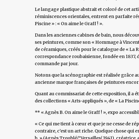
Le langage plastique abstrait et coloré de cet artis
réminiscences orientales, entrent en parfaite ré
Piscine » : « On aime le Graff ! ».
Dans les anciennes cabines de bain, nous découv
ses peintures, comme son « Hommage à Vincent Va
de céramiques, créés pour le catalogue de « La R
correspondance roubaisienne, fondée en 1837, dont
commande par jour.
Notons que la scénographie est réalisée grâce au
ancienne marque françaises de peintures encore 
Quant au commissariat de cette exposition, il a 
des collections « Arts-appliqués », de « La Piscin
** « Agnès B. On aime le Graff ! », expo accessib
« Ce qui me tient à cœur et que je ne cesse de répé
contraire, c’est un art riche. Quelque chose qui embe
b. » (Agnès Troublé/°Versailles/ 1941), créatrice