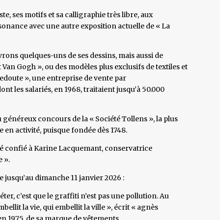
te, ses motifs et sa calligraphie très libre, aux
sonance avec une autre exposition actuelle de « La
rons quelques-uns de ses dessins, mais aussi de
n Gogh », ou des modèles plus exclusifs de textiles et
edoute », une entreprise de vente par
 les salariés, en 1968, traitaient jusqu’à 50.000
 généreux concours de la « Société Tollens », la plus
en activité, puisque fondée dès 1748.
été confié à Karine Lacquemant, conservatrice
e ».
le jusqu’au dimanche 11 janvier 2026 :
ter, c’est que le graffiti n’est pas une pollution. Au
llit la vie, qui embellit la ville », écrit « agnès
, en 1975, de sa marque de vêtements.