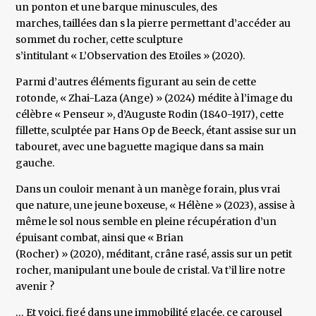
un ponton et une barque minuscules, des
marches, taillées dan s la pierre permettant d’accéder au
sommet du rocher, cette sculpture
s’intitulant « L’Observation des Etoiles » (2020).
Parmi d’autres éléments figurant au sein de cette
rotonde, « Zhai-Laza (Ange) » (2024) médite à l’image du
célèbre « Penseur », d’Auguste Rodin (1840-1917), cette
fillette, sculptée par Hans Op de Beeck, étant assise sur un
tabouret, avec une baguette magique dans sa main
gauche.
Dans un couloir menant à un manège forain, plus vrai
que nature, une jeune boxeuse, « Hélène » (2023), assise à
même le sol nous semble en pleine récupération d’un
épuisant combat, ainsi que « Brian
(Rocher) » (2020), méditant, crâne rasé, assis sur un petit
rocher, manipulant une boule de cristal. Va t’il lire notre
avenir ?
… Et voici, figé dans une immobilité glacée, ce carousel