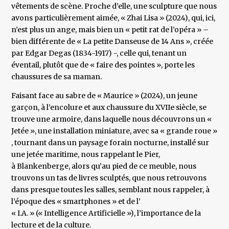
vêtements de scène. Proche d’elle, une sculpture que nous
avons particulièrement aimée, « Zhai Lisa » (2024), qui, ici,
n’est plus un ange, mais bien un « petit rat de l’opéra » –
bien différente de « La petite Danseuse de 14 Ans », créée
par Edgar Degas (1834-1917) -, celle qui, tenant un
éventail, plutôt que de « faire des pointes », porte les
chaussures de sa maman.
Faisant face au sabre de « Maurice » (2024), un jeune
garçon, à l’encolure et aux chaussure du XVIIe siècle, se
trouve une armoire, dans laquelle nous découvrons un «
Jetée », une installation miniature, avec sa « grande roue »
, tournant dans un paysage forain nocturne, installé sur
une jetée maritime, nous rappelant le Pier,
à Blankenberge, alors qu’au pied de ce meuble, nous
trouvons un tas de livres sculptés, que nous retrouvons
dans presque toutes les salles, semblant nous rappeler, à
l’époque des « smartphones » et de l’
« I.A. » (« Intelligence Artificielle »), l’importance de la
lecture et de la culture.