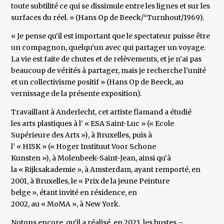
toute subtilité ce qui se dissimule entre les lignes et sur les
surfaces du réel. » (Hans Op de Beeck/°Turnhout/1969).
« Je pense qu’il est important que le spectateur puisse être
un compagnon, quelqu’un avec qui partager un voyage.
La vie est faite de chutes et de relèvements, et je n’ai pas
beaucoup de vérités à partager, mais je recherche l’unité
et un collectivisme positif » (Hans Op de Beeck, au
vernissage de la présente exposition).
Travaillant à Anderlecht, cet artiste flamand a étudié
les arts plastiques à l’ « ESA Saint-Luc » (« Ecole
Supérieure des Arts »), à Bruxelles, puis à
l’ « HISK » (« Hoger Instituut Voor Schone
Kunsten »), à Molenbeek-Saint-Jean, ainsi qu’à
la « Rijksakademie », à Amsterdam, ayant remporté, en
2001, à Bruxelles, le « Prix de la jeune Peinture
belge », étant invité en résidence, en
2002, au « MoMA », à New York.
Notons encore, qu’il a réalisé, en 2023, les bustes –