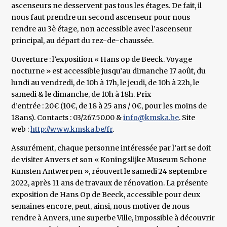
ascenseurs ne desservent pas tous les étages. De fait, il
nous faut prendre un second ascenseur pour nous
rendre au 3è étage, non accessible avec l’ascenseur
principal, au départ du rez-de-chaussée.
Ouverture : l’exposition « Hans op de Beeck. Voyage
nocturne » est accessible jusqu’au dimanche 17 août, du
lundi au vendredi, de 10h à 17h, le jeudi, de 10h à 22h, le
samedi & le dimanche, de 10h à 18h. Prix
d’entrée : 20€ (10€, de 18 à 25 ans / 0€, pour les moins de
18ans). Contacts : 03/267.50.00 &
info@kmska.be
. Site
web :
http://www.kmska.be/fr
.
Assurément, chaque personne intéressée par l’art se doit
de visiter Anvers et son « Koningslijke Museum Schone
Kunsten Antwerpen », réouvert le samedi 24 septembre
2022, après 11 ans de travaux de rénovation. La présente
exposition de Hans Op de Beeck, accessible pour deux
semaines encore, peut, ainsi, nous motiver de nous
rendre à Anvers, une superbe Ville, impossible à découvrir