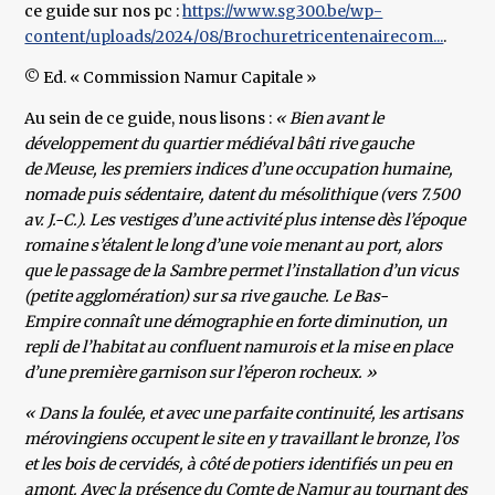
ce guide sur nos pc :
https://www.sg300.be/wp-
content/uploads/2024/08/Brochuretricentenairecom...
.
© Ed. « Commission Namur Capitale »
Au sein de ce guide, nous lisons :
« Bien avant le
développement du quartier médiéval bâti rive gauche
de Meuse, les premiers indices d’une occupation humaine,
nomade puis sédentaire, datent du mésolithique (vers 7.500
av. J.-C.). Les vestiges d’une activité plus intense dès l’époque
romaine s’étalent le long d’une voie menant au port, alors
que le passage de la Sambre permet l’installation d’un vicus
(petite agglomération) sur sa rive gauche. Le Bas-
Empire connaît une démographie en forte diminution, un
repli de l’habitat au confluent namurois et la mise en place
d’une première garnison sur l’éperon rocheux. »
« Dans la foulée, et avec une parfaite continuité, les artisans
mérovingiens occupent le site en y travaillant le bronze, l’os
et les bois de cervidés, à côté de potiers identifiés un peu en
amont. Avec la présence du Comte de Namur au tournant des