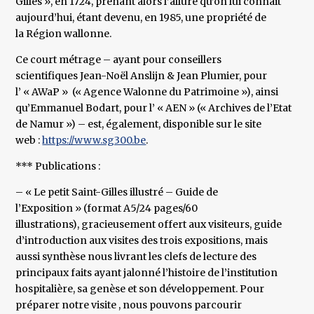
Gilles », en 1724, prenant alors l’allure qu’on lui connait
aujourd’hui, étant devenu, en 1985, une propriété de
la Région wallonne.
Ce court métrage – ayant pour conseillers
scientifiques Jean-Noël Anslijn & Jean Plumier, pour
l’ « AWaP » (« Agence Walonne du Patrimoine »), ainsi
qu’Emmanuel Bodart, pour l’ « AEN » (« Archives de l’Etat
de Namur ») – est, également, disponible sur le site
web :
https://www.sg300.be
.
*** Publications :
– « Le petit Saint-Gilles illustré – Guide de
l’Exposition » (format A5/24 pages/60
illustrations), gracieusement offert aux visiteurs, guide
d’introduction aux visites des trois expositions, mais
aussi synthèse nous livrant les clefs de lecture des
principaux faits ayant jalonné l’histoire de l’institution
hospitalière, sa genèse et son développement. Pour
préparer notre visite , nous pouvons parcourir