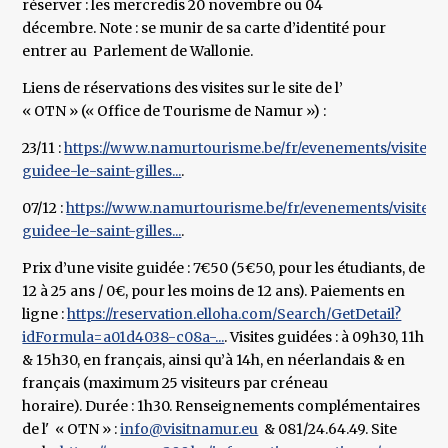
réserver : les mercredis 20 novembre ou 04
décembre. Note : se munir de sa carte d’identité pour
entrer au Parlement de Wallonie.
Liens de réservations des visites sur le site de l’
« OTN » (« Office de Tourisme de Namur ») :
23/11 :
https://www.namurtourisme.be/fr/evenements/visite-
guidee-le-saint-gilles...
.
07/12 :
https://www.namurtourisme.be/fr/evenements/visite-
guidee-le-saint-gilles...
.
Prix d’une visite guidée : 7€50 (5€50, pour les étudiants, de
12 à 25 ans / 0€, pour les moins de 12 ans). Paiements en
ligne :
https://reservation.elloha.com/Search/GetDetail?
idFormula=a01d4038-c08a-...
. Visites guidées : à 09h30, 11h
& 15h30, en français, ainsi qu’à 14h, en néerlandais & en
français (maximum 25 visiteurs par créneau
horaire). Durée : 1h30. Renseignements complémentaires
de l' « OTN » :
info@visitnamur.eu
& 081/24.64.49. Site