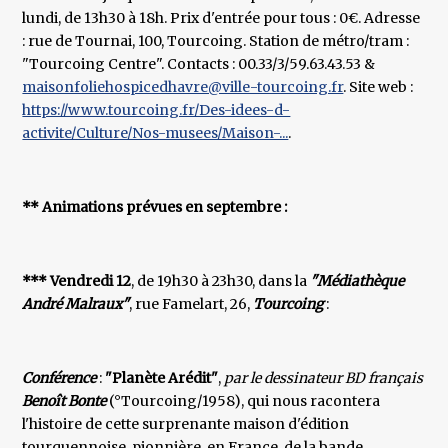
lundi, de 13h30 à 18h. Prix d'entrée pour tous : 0€. Adresse
: rue de Tournai, 100, Tourcoing. Station de métro/tram :
"Tourcoing Centre". Contacts : 00.33/3/59.63.43.53 &
maisonfoliehospicedhavre@ville-tourcoing.fr
. Site web :
https://www.tourcoing.fr/Des-idees-d-
activite/Culture/Nos-musees/Maison-...
.
** Animations prévues en septembre :
*** Vendredi 12
, de 19h30 à 23h30, dans la
"Médiathèque
André Malraux"
, rue Famelart, 26,
Tourcoing
:
Conférence
:
"Planète Arédit"
,
par le dessinateur BD français
Benoît Bonte
(°Tourcoing/1958), qui nous racontera
l'histoire de cette surprenante maison d'édition
tourquennoise, pionnière, en France, de la bande