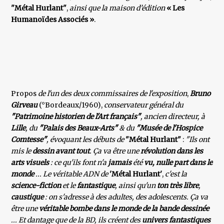
"Métal Hurlant"
,
ainsi que la maison d’édition
« Les
Humanoïdes Associés »
.
Propos
de l'un des deux commissaires de l'exposition
,
Bruno
Girveau
(°Bordeaux/1960),
conservateur général du
"Patrimoine historien de l'Art français"
, ancien directeur, à
Lille
, du
"Palais des Beaux-Arts"
& du
"Musée de
l'Hospice
Comtesse"
, évoquant les débuts de
"Métal Hurlant"
:
"Ils ont
mis le
dessin avant tout
. Ça va être une
révolution dans les
arts visuels
: ce qu'ils font n'a
jamais
été
vu, nulle part dans le
monde
... Le véritable ADN de
'Métal Hurlant'
,
c'est la
science-fiction
et le
fantastique
, ainsi qu'un
ton très libre
,
caustique
: on s'adresse à des adultes, des adolescents. Ça va
être une
véritable bombe dans le monde de la bande dessinée
... Et dantage que de la BD, ils créent des
univers fantastiques