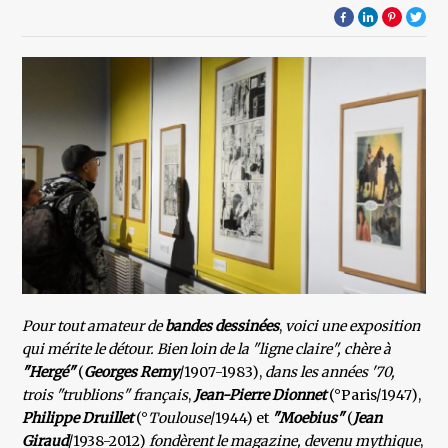
Pour tout amateur de
bandes dessinées
,
voici une exposition
qui mérite le détour. Bien loin de la "ligne claire",
chère à
"Hergé"
(
Georges Remy
/1907-1983),
dans les années '70,
trois "trublions" français
,
Jean-Pierre Dionnet
(°Paris/1947),
Philippe Druillet
(°
Toulouse
/1944) et
"Moebius"
(
Jean
Giraud
/1938-2012)
fondèrent le magazine, devenu mythique
,