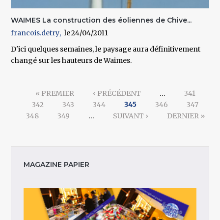
WAIMES La construction des éoliennes de Chive...
francois.detry
24/04/2011
D'ici quelques semaines, le paysage aura définitivement
changé sur les hauteurs de Waimes.
Pages
« PREMIER
‹ PRÉCÉDENT
…
341
342
343
344
345
346
347
348
349
…
SUIVANT ›
DERNIER »
MAGAZINE PAPIER