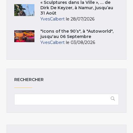
« Sculptures dans la Ville », … de
Dirk De Keyzer, à Namur, jusqu’au
31 Août
YvesCalbert
le 28/07/2026
"Icons of the 90’s", à "Autoworld",
jusqu'au 06 Septembre
YvesCalbert
le 03/08/2026
RECHERCHER